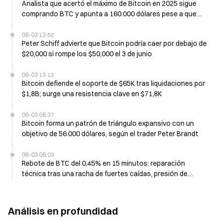
Analista que acertó el máximo de Bitcoin en 2025 sigue
comprando BTC y apunta a 160.000 dólares pese a que
espera precios más bajos a corto plazo
06-03 13:52
Peter Schiff advierte que Bitcoin podría caer por debajo de
$20,000 si rompe los $50,000 el 3 de junio
06-03 13:12
Bitcoin defiende el soporte de $65K tras liquidaciones por
$1,8B; surge una resistencia clave en $71,8K
06-03 06:37
Bitcoin forma un patrón de triángulo expansivo con un
objetivo de 56.000 dólares, según el trader Peter Brandt
06-03 06:03
Rebote de BTC del 0,45% en 15 minutos: reparación
técnica tras una racha de fuertes caídas, presión de
ventas institucionales y sincronía con salidas de ETF
Análisis en profundidad