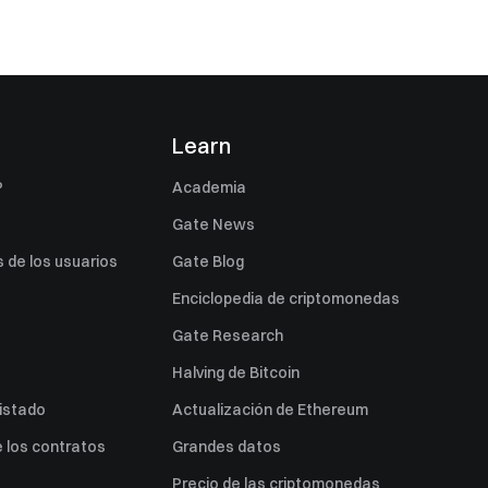
s
Learn
P
Academia
Gate News
 de los usuarios
Gate Blog
Enciclopedia de criptomonedas
Gate Research
Halving de Bitcoin
listado
Actualización de Ethereum
 los contratos
Grandes datos
Precio de las criptomonedas