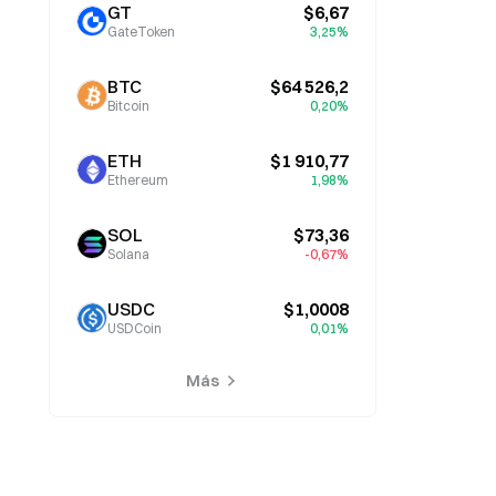
GT
$6,67
GateToken
3,25%
BTC
$64 526,2
Bitcoin
0,20%
ETH
$1 910,77
Ethereum
1,98%
SOL
$73,36
Solana
-0,67%
USDC
$1,0008
USDCoin
0,01%
Más