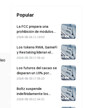
largo plazo, el 6 de agosto
Popular
La FCC prepara una
prohibición de módulos
ópticos chinos para
2026-08-04 11:19:53
centros de datos; Xinyuan
se enfrenta a un impacto
Los tokens RWA, GameFi
del 27% en su cuota de
y Restaking lideran el
mercado
rendimiento del mercado
2026-08-03 17:05:42
óleo
en julio
Los futuros del cacao se
disparan un 10% por
preocupaciones sobre el
2026-08-03 17:05:23
suministro y se acercan a
los 6.000 dólares la
Boltz suspende
tonelada
indefinidamente los
servicios de su puente de
2026-08-03 21:04:31
Bitcoin tras ataques