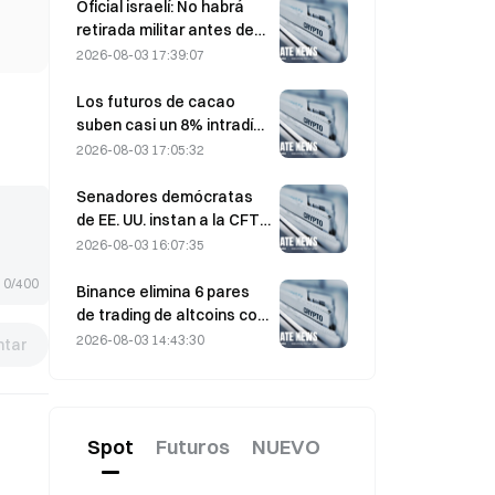
asistidos por IA
Oficial israelí: No habrá
retirada militar antes de
que Hamás se desarme
2026-08-03 17:39:07
Los futuros de cacao
suben casi un 8% intradía
el pasado viernes,
2026-08-03 17:05:32
sorprendiendo a los
participantes del mercado
Senadores demócratas
de EE. UU. instan a la CFTC
a restringir los productos
2026-08-03 16:07:35
de apuestas sobre
0/400
incendios forestales ante
Binance elimina 6 pares
una temporada récord de
de trading de altcoins con
incendios
efecto el 17 de agosto de
2026-08-03 14:43:30
tar
2026
Spot
Futuros
NUEVO