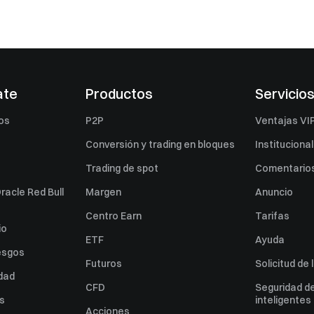
ate
Productos
Servicio
os
P2P
Ventajas VI
Conversión y trading en bloques
Institucional
Trading de spot
Comentarios
racle Red Bull
Margen
Anuncio
Centro Earn
Tarifas
io
ETF
Ayuda
esgos
Futuros
Solicitud de 
idad
CFD
Seguridad de
es
inteligentes
Acciones