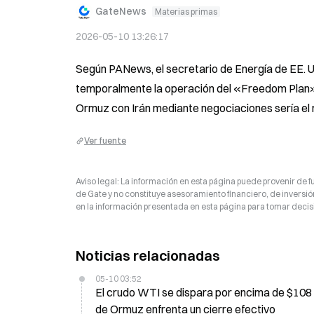
GateNews
Materias primas
2026-05-10 13:26:17
Según PANews, el secretario de Energía de EE. UU
temporalmente la operación del «Freedom Plan». 
Ormuz con Irán mediante negociaciones sería el 
Ver fuente
Aviso legal: La información en esta página puede provenir de fu
de Gate y no constituye asesoramiento financiero, de inversión
en la información presentada en esta página para tomar decisi
Noticias relacionadas
05-10 03:52
El crudo WTI se dispara por encima de $108 
de Ormuz enfrenta un cierre efectivo