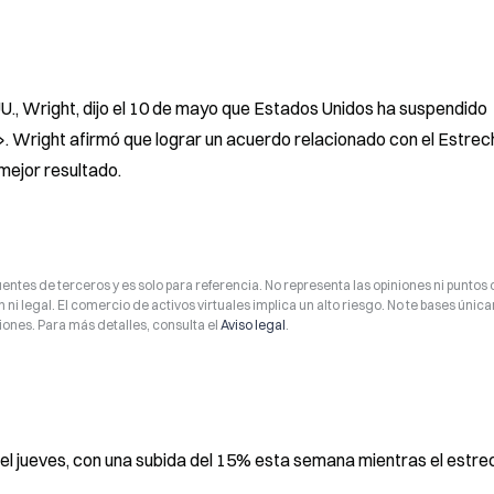
., Wright, dijo el 10 de mayo que Estados Unidos ha suspendido 
Wright afirmó que lograr un acuerdo relacionado con el Estrech
mejor resultado.
entes de terceros y es solo para referencia. No representa las opiniones ni puntos 
 ni legal. El comercio de activos virtuales implica un alto riesgo. No te bases úni
ones. Para más detalles, consulta el
Aviso legal
.
el jueves, con una subida del 15% esta semana mientras el estre