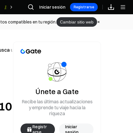
Iniciar sesión
Recompensas
Registrarse
tos compatibles en tu región.
Cambiar sitio web
sca un acuerdo del Estrecho de Ormuz con Irán el 10 de m
Únete a Gate
Recibe las últimas actualizaciones
 10
y emprende tu viaje hacia la
riqueza
Registr
Iniciar
arse
sesión