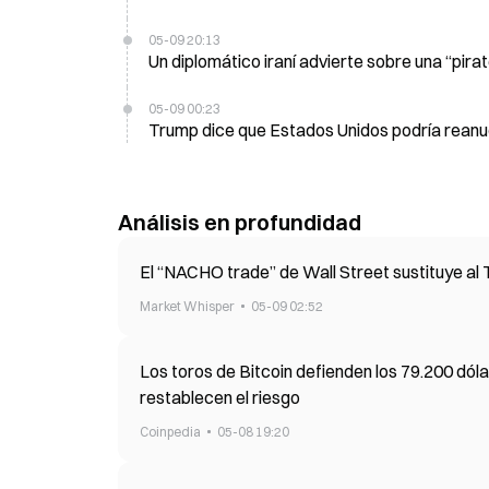
05-09 20:13
Un diplomático iraní advierte sobre una “pira
05-09 00:23
Trump dice que Estados Unidos podría reanu
Análisis en profundidad
El “NACHO trade” de Wall Street sustituye al T
Market Whisper
05-09 02:52
Los toros de Bitcoin defienden los 79.200 dóla
restablecen el riesgo
Coinpedia
05-08 19:20