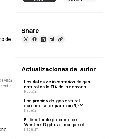
Share
o de 
Actualizaciones del autor
de vista
Los datos de inventarios de gas
camente
natural de la EIA de la semana
finalizada el 31 de julio se
Hace1m
publicarán en breve
Los precios del gas natural
europeo se disparan un 5,7%
hasta los 55,39 €/MWh
Hace1m
El director de producto de
Western Digital afirma que el
cho
almacenamiento de IA necesita
Hace1m
discos duros para los datos a