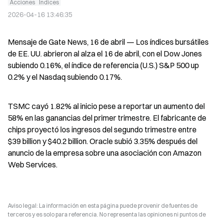
Acciones
Índices
2026-04-16 13:46:35
Mensaje de Gate News, 16 de abril — Los índices bursátiles 
de EE. UU. abrieron al alza el 16 de abril, con el Dow Jones 
subiendo 0.16%, el índice de referencia (U.S.) S&P 500 up 
0.2% y el Nasdaq subiendo 0.17%.
TSMC cayó 1.82% al inicio pese a reportar un aumento del 
58% en las ganancias del primer trimestre. El fabricante de 
chips proyectó los ingresos del segundo trimestre entre 
$39 billion y $40.2 billion. Oracle subió 3.35% después del 
anuncio de la empresa sobre una asociación con Amazon 
Web Services.
Aviso legal: La información en esta página puede provenir de fuentes de
terceros y es solo para referencia. No representa las opiniones ni puntos de