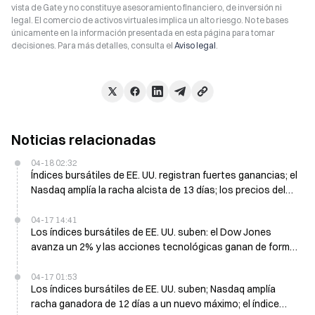
vista de Gate y no constituye asesoramiento financiero, de inversión ni
legal. El comercio de activos virtuales implica un alto riesgo. No te bases
únicamente en la información presentada en esta página para tomar
decisiones. Para más detalles, consulta el
Aviso legal
.
Noticias relacionadas
04-18 02:32
Índices bursátiles de EE. UU. registran fuertes ganancias; el
Nasdaq amplía la racha alcista de 13 días; los precios del
petróleo se desploman tras la reapertura del Estrecho de
Ormuz
04-17 14:41
Los índices bursátiles de EE. UU. suben: el Dow Jones
avanza un 2% y las acciones tecnológicas ganan de forma
amplia
04-17 01:53
Los índices bursátiles de EE. UU. suben; Nasdaq amplía
racha ganadora de 12 días a un nuevo máximo; el índice