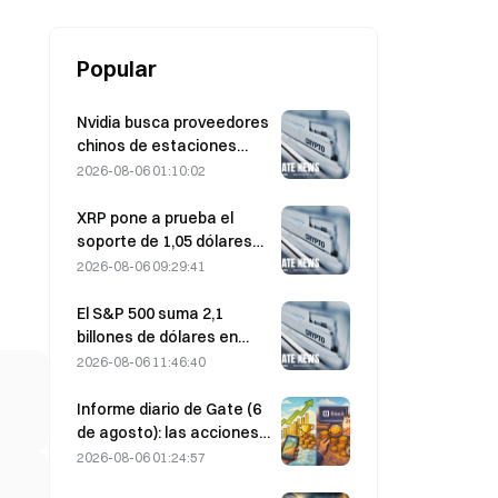
Popular
Nvidia busca proveedores
chinos de estaciones
base de IA para el
2026-08-06 01:10:02
despliegue de la red 6G
XRP pone a prueba el
soporte de 1,05 dólares
mientras Ethereum se
2026-08-06 09:29:41
mantiene en 1.908 dólares
con un volumen bajo
El S&P 500 suma 2,1
billones de dólares en
agosto y sube un 3,12 %,
2026-08-06 11:46:40
mientras que Bitcoin gana
solo un 2 %.
Informe diario de Gate (6
de agosto): las acciones
preferentes STRC de
2026-08-06 01:24:57
Strategy rebotan con