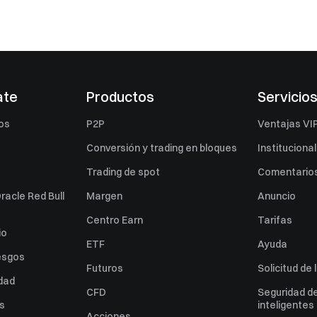
ate
Productos
Servicio
os
P2P
Ventajas VI
Conversión y trading en bloques
Institucional
Trading de spot
Comentarios
racle Red Bull
Margen
Anuncio
Centro Earn
Tarifas
io
ETF
Ayuda
esgos
Futuros
Solicitud de 
idad
CFD
Seguridad de
es
inteligentes
Acciones