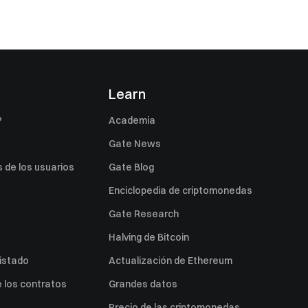
s
Learn
P
Academia
Gate News
 de los usuarios
Gate Blog
Enciclopedia de criptomonedas
Gate Research
Halving de Bitcoin
listado
Actualización de Ethereum
 los contratos
Grandes datos
Precio de las criptomonedas