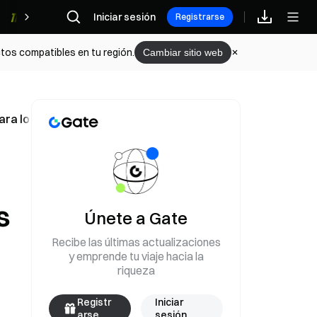
Iniciar sesión
Recompensas
Registrarse
tos compatibles en tu región.
Cambiar sitio web
ara los estadounidenses afectados por el ébola
s
Únete a Gate
Recibe las últimas actualizaciones
y emprende tu viaje hacia la
riqueza
Registr
Iniciar
arse
sesión