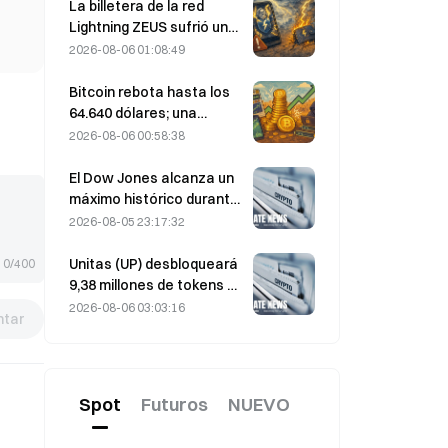
fuerza; Block eleva sus
La billetera de la red
previsiones de resultados
Lightning ZEUS sufrió un
para todo 2026
ataque y está
2026-08-06 01:08:49
temporalmente fuera de
servicio; el equipo oficial
Bitcoin rebota hasta los
afirma que los fondos de
64.640 dólares; una
los usuarios no se han
vulnerabilidad de Coldcard
2026-08-06 00:58:38
perdido
lleva las carteras activas
a máximos de tres meses
El Dow Jones alcanza un
máximo histórico durante
la noche y extiende su
2026-08-05 23:17:32
racha alcista de 5 días; la
inversión en IA impulsa las
Unitas (UP) desbloqueará
0/400
ganancias
9,38 millones de tokens el
13 de agosto, por valor de
2026-08-06 03:03:16
tar
3,18 millones de dólares.
Spot
Futuros
NUEVO