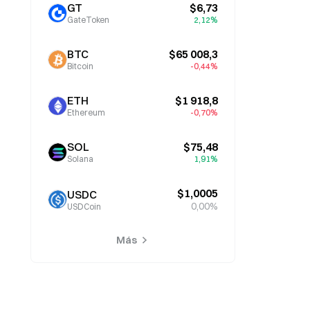
GT
$6,73
GateToken
2,12%
BTC
$65 008,3
Bitcoin
-0,44%
ETH
$1 918,8
Ethereum
-0,70%
SOL
$75,48
Solana
1,91%
$1,0005
USDC
0,00%
USDCoin
Más