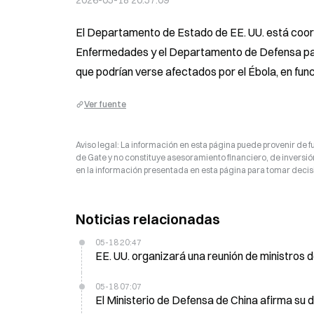
2026-05-18 20:57:09
El Departamento de Estado de EE. UU. está coordi
Enfermedades y el Departamento de Defensa par
que podrían verse afectados por el Ébola, en func
Ver fuente
Aviso legal: La información en esta página puede provenir de fu
de Gate y no constituye asesoramiento financiero, de inversión
en la información presentada en esta página para tomar decisi
Noticias relacionadas
05-18 20:47
EE. UU. organizará una reunión de ministros d
05-18 07:07
El Ministerio de Defensa de China afirma su d