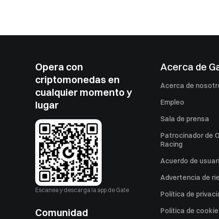
Opera con
Acerca de G
criptomonedas en
Acerca de nosotr
cualquier momento y
Empleo
lugar
Sala de prensa
Patrocinador de O
Racing
Acuerdo de usuar
Advertencia de ri
Escanea y descarga la app de Gate
Política de privac
Comunidad
Política de cooki