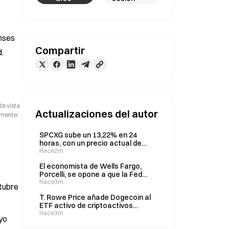
ses 
Compartir
d.
de vista
Actualizaciones del autor
camente
SPCXG sube un 13,22% en 24
horas, con un precio actual de
133,22 USDT
Hace2m
El economista de Wells Fargo,
Porcelli, se opone a que la Fed
suba los tipos hasta 2026 debido
Hace3m
ctubre
a los shocks de oferta
T. Rowe Price añade Dogecoin al
ETF activo de criptoactivos
(TKNZ), con una asignación del
Hace3m
ayo
1,26 %