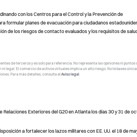
nando con los Centros para el Control y la Prevención de 
a formular planes de evacuación para ciudadanos estadouniden
ión de los riesgos de contacto evaluados y los requisitos de salu
entes de terceros y es solo para referencia. No representa las opiniones ni puntos 
 ni legal. El comercio de activos virtuales implica un alto riesgo. No te bases úni
ones. Para más detalles, consulta el
Aviso legal
.
e Relaciones Exteriores del G20 en Atlanta los días 30 y 31 de o
isposición a fortalecer los lazos militares con EE. UU. el 18 de m