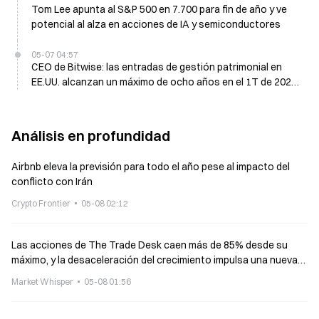
Tom Lee apunta al S&P 500 en 7.700 para fin de año y ve
potencial al alza en acciones de IA y semiconductores
05-07 04:57
CEO de Bitwise: las entradas de gestión patrimonial en
EE.UU. alcanzan un máximo de ocho años en el 1T de 2026
pese a la caída del mercado
Análisis en profundidad
Airbnb eleva la previsión para todo el año pese al impacto del
conflicto con Irán
Crypto Frontier
05-08 02:12
Las acciones de The Trade Desk caen más de 85% desde su
máximo, y la desaceleración del crecimiento impulsa una nueva
valoración
Market Whisper
05-08 01:56