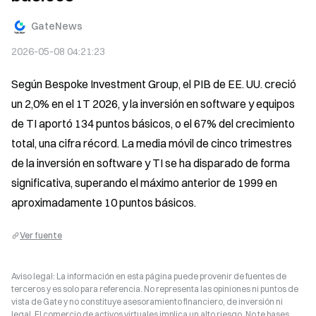
GateNews
2026-05-08 04:21:23
Según Bespoke Investment Group, el PIB de EE. UU. creció 
un 2,0% en el 1T 2026, y la inversión en software y equipos 
de TI aportó 134 puntos básicos, o el 67% del crecimiento 
total, una cifra récord. La media móvil de cinco trimestres 
de la inversión en software y TI se ha disparado de forma 
significativa, superando el máximo anterior de 1999 en 
aproximadamente 10 puntos básicos.
Ver fuente
Aviso legal: La información en esta página puede provenir de fuentes de
terceros y es solo para referencia. No representa las opiniones ni puntos de
vista de Gate y no constituye asesoramiento financiero, de inversión ni
legal. El comercio de activos virtuales implica un alto riesgo. No te bases