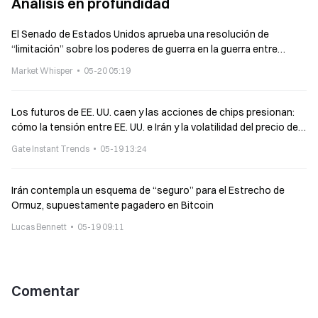
Análisis en profundidad
El Senado de Estados Unidos aprueba una resolución de
“limitación” sobre los poderes de guerra en la guerra entre
Trump e Irán, obligando a buscar autorización del Congreso
Market Whisper
05-20 05:19
Los futuros de EE. UU. caen y las acciones de chips presionan:
cómo la tensión entre EE. UU. e Irán y la volatilidad del precio del
petróleo afectan al mercado cripto
Gate Instant Trends
05-19 13:24
Irán contempla un esquema de “seguro” para el Estrecho de
Ormuz, supuestamente pagadero en Bitcoin
Lucas Bennett
05-19 09:11
Comentar