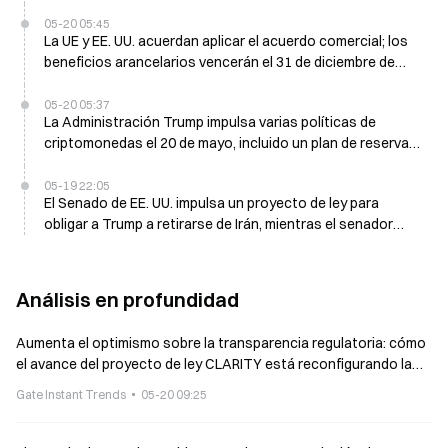
05-20 05:45
La UE y EE. UU. acuerdan aplicar el acuerdo comercial; los
beneficios arancelarios vencerán el 31 de diciembre de
2029
05-20 05:37
La Administración Trump impulsa varias políticas de
criptomonedas el 20 de mayo, incluido un plan de reserva
de Bitcoin
05-19 22:05
El Senado de EE. UU. impulsa un proyecto de ley para
obligar a Trump a retirarse de Irán, mientras el senador
republicano Cassidy vota con los demócratas
Análisis en profundidad
Aumenta el optimismo sobre la transparencia regulatoria: cómo
el avance del proyecto de ley CLARITY está reconfigurando la
clasificación de los criptoactivos y el panorama del mercado
Gate Instant Trends
05-20 09:25