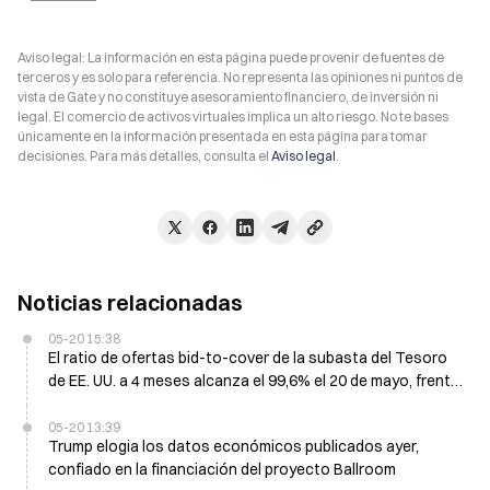
Aviso legal: La información en esta página puede provenir de fuentes de
terceros y es solo para referencia. No representa las opiniones ni puntos de
vista de Gate y no constituye asesoramiento financiero, de inversión ni
legal. El comercio de activos virtuales implica un alto riesgo. No te bases
únicamente en la información presentada en esta página para tomar
decisiones. Para más detalles, consulta el
Aviso legal
.
Noticias relacionadas
05-20 15:38
El ratio de ofertas bid-to-cover de la subasta del Tesoro
de EE. UU. a 4 meses alcanza el 99,6% el 20 de mayo, frente
al 69,81%
05-20 13:39
Trump elogia los datos económicos publicados ayer,
confiado en la financiación del proyecto Ballroom