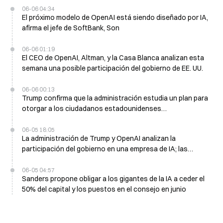
06-06 04:34
El próximo modelo de OpenAI está siendo diseñado por IA,
afirma el jefe de SoftBank, Son
06-06 01:19
El CEO de OpenAI, Altman, y la Casa Blanca analizan esta
semana una posible participación del gobierno de EE. UU.
06-06 00:13
Trump confirma que la administración estudia un plan para
otorgar a los ciudadanos estadounidenses
participaciones en empresas de IA
06-05 18:05
La administración de Trump y OpenAI analizan la
participación del gobierno en una empresa de IA; las
conversaciones continúan desde hace más de un año
06-05 04:57
Sanders propone obligar a los gigantes de la IA a ceder el
50% del capital y los puestos en el consejo en junio