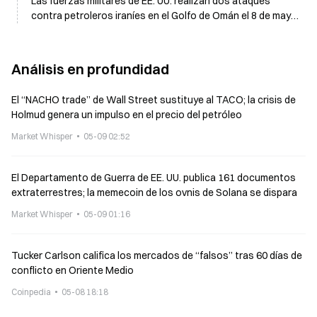
Las fuerzas militares de EE. UU. realizan dos ataques
contra petroleros iraníes en el Golfo de Omán el 8 de mayo
y deja inutilizadas a ambas embarcaciones
Análisis en profundidad
El “NACHO trade” de Wall Street sustituye al TACO; la crisis de
Holmud genera un impulso en el precio del petróleo
Market Whisper
05-09 02:52
El Departamento de Guerra de EE. UU. publica 161 documentos
extraterrestres; la memecoin de los ovnis de Solana se dispara
Market Whisper
05-09 01:16
Tucker Carlson califica los mercados de “falsos” tras 60 días de
conflicto en Oriente Medio
Coinpedia
05-08 18:18