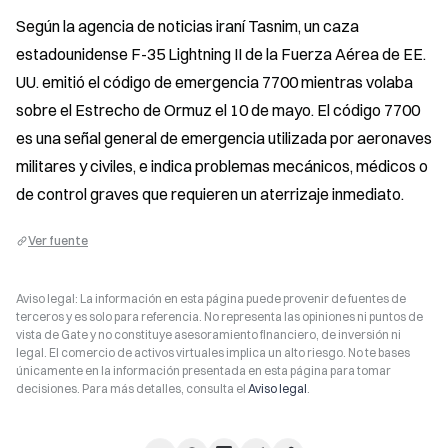
Según la agencia de noticias iraní Tasnim, un caza 
estadounidense F-35 Lightning II de la Fuerza Aérea de EE. 
UU. emitió el código de emergencia 7700 mientras volaba 
sobre el Estrecho de Ormuz el 10 de mayo. El código 7700 
es una señal general de emergencia utilizada por aeronaves 
militares y civiles, e indica problemas mecánicos, médicos o 
de control graves que requieren un aterrizaje inmediato.
Ver fuente
Aviso legal: La información en esta página puede provenir de fuentes de
terceros y es solo para referencia. No representa las opiniones ni puntos de
vista de Gate y no constituye asesoramiento financiero, de inversión ni
legal. El comercio de activos virtuales implica un alto riesgo. No te bases
únicamente en la información presentada en esta página para tomar
decisiones. Para más detalles, consulta el
Aviso legal
.