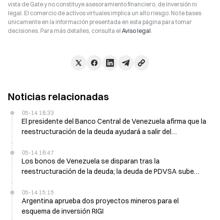
vista de Gate y no constituye asesoramiento financiero, de inversión ni
legal. El comercio de activos virtuales implica un alto riesgo. No te bases
únicamente en la información presentada en esta página para tomar
decisiones. Para más detalles, consulta el
Aviso legal
.
Noticias relacionadas
05-14 18:33
El presidente del Banco Central de Venezuela afirma que la
reestructuración de la deuda ayudará a salir del
aislamiento financiero global
05-14 16:47
Los bonos de Venezuela se disparan tras la
reestructuración de la deuda; la deuda de PDVSA sube
más de 3 centavos el 14 de mayo
05-14 15:15
Argentina aprueba dos proyectos mineros para el
esquema de inversión RIGI