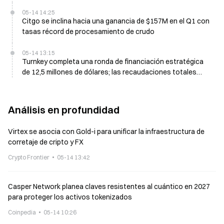
05-14 14:25
Citgo se inclina hacia una ganancia de $157M en el Q1 con
tasas récord de procesamiento de crudo
05-14 13:15
Turnkey completa una ronda de financiación estratégica
de 12,5 millones de dólares; las recaudaciones totales
superan los 65 millones de dólares
Análisis en profundidad
Virtex se asocia con Gold-i para unificar la infraestructura de
corretaje de cripto y FX
Crypto Frontier
05-14 13:42
Casper Network planea claves resistentes al cuántico en 2027
para proteger los activos tokenizados
Coinpedia
05-14 10:26