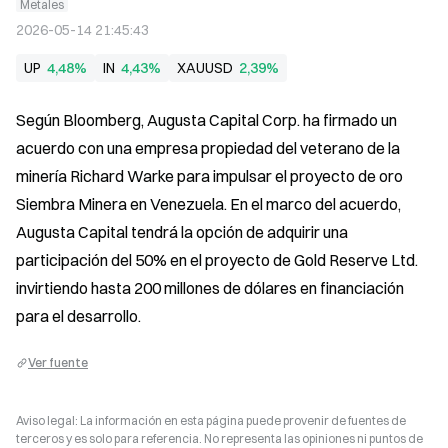
Metales
2026-05-14 21:45:43
UP
4,48%
IN
4,43%
XAUUSD
2,39%
Según Bloomberg, Augusta Capital Corp. ha firmado un 
acuerdo con una empresa propiedad del veterano de la 
minería Richard Warke para impulsar el proyecto de oro 
Siembra Minera en Venezuela. En el marco del acuerdo, 
Augusta Capital tendrá la opción de adquirir una 
participación del 50% en el proyecto de Gold Reserve Ltd. 
invirtiendo hasta 200 millones de dólares en financiación 
para el desarrollo.
Ver fuente
Aviso legal: La información en esta página puede provenir de fuentes de
terceros y es solo para referencia. No representa las opiniones ni puntos de