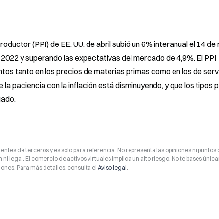
roductor (PPI) de EE. UU. de abril subió un 6% interanual el 14 de 
 2022 y superando las expectativas del mercado de 4,9%. El PPI 
os tanto en los precios de materias primas como en los de servic
la paciencia con la inflación está disminuyendo, y que los tipos p
gado.
entes de terceros y es solo para referencia. No representa las opiniones ni puntos 
 ni legal. El comercio de activos virtuales implica un alto riesgo. No te bases úni
ones. Para más detalles, consulta el
Aviso legal
.