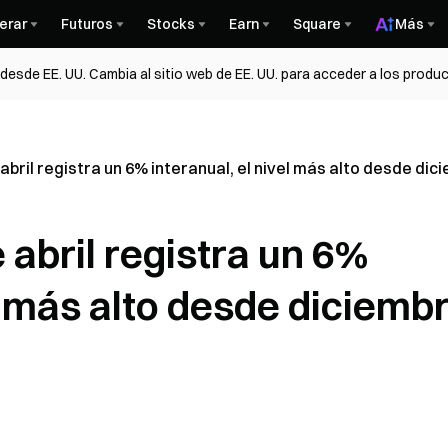
erar
Futuros
Stocks
Earn
Square
Más
esde EE. UU. Cambia al sitio web de EE. UU. para acceder a los produc
e abril registra un 6% interanual, el nivel más alto desde di
e abril registra un 6%
el más alto desde diciemb