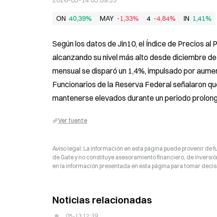
2026-05-14 05:09:53
ON
40,39%
MAY
-1,33%
4
-4,84%
IN
1,41%
Según los datos de Jin10, el Índice de Precios al P
alcanzando su nivel más alto desde diciembre de
mensual se disparó un 1,4%, impulsado por aument
Funcionarios de la Reserva Federal señalaron que 
mantenerse elevados durante un periodo prolon
Ver fuente
Aviso legal: La información en esta página puede provenir de fu
de Gate y no constituye asesoramiento financiero, de inversión
en la información presentada en esta página para tomar decisi
Noticias relacionadas
05-13 12:39