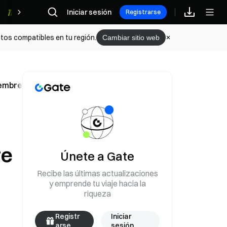
Iniciar sesión
Recompensas
Registrarse
tos compatibles en tu región.
Cambiar sitio web
ciembre de 2022
re
Únete a Gate
Recibe las últimas actualizaciones
y emprende tu viaje hacia la
riqueza
Registr
Iniciar
arse
sesión