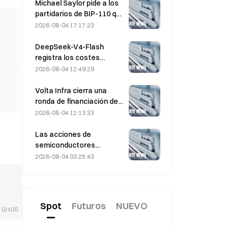
ejercicio de $330 $20M
Michael Saylor pide a los
antes del vencimiento del
partidarios de BIP-110 que
viernes
«retiren su apoyo»
2026-08-04 17:17:23
mientras el respaldo de
los mineros se estanca
DeepSeek-V4-Flash
en el 2,70 %
registra los costes
operativos más bajos
2026-08-04 12:49:29
entre los principales
modelos de IA en las
Volta Infra cierra una
últimas pruebas
ronda de financiación de
comparativas
Serie A de $300M , con
2026-08-04 12:13:33
una valoración de 2.400
millones de dólares,
Las acciones de
liderada por a16z y
semiconductores
Altimeter
repuntan tras las ventas
2026-08-04 03:25:43
masivas de julio; el SOX
subió un 8,2 % la semana
pasada; los resultados de
AMD, Western Digital y
Spot
Futuros
NUEVO
SanDisk, en el punto de
0/400
mira