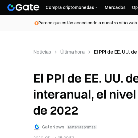
Compra criptomonedas
Mercados
Op
Parece que estás accediendo a nuestro sitio web d
Noticias
Última hora
El PPI de EE. UU. d
El PPI de EE. UU. d
interanual, el niv
de 2022
GateNews
Materias primas