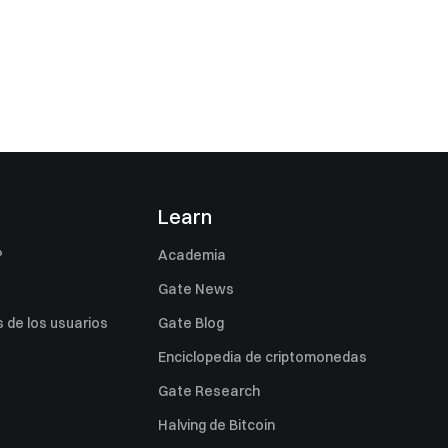
s
Learn
P
Academia
Gate News
 de los usuarios
Gate Blog
Enciclopedia de criptomonedas
Gate Research
Halving de Bitcoin