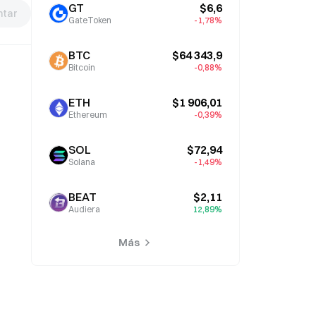
GT
$6,6
tar
GateToken
-1,78%
BTC
$64 343,9
Bitcoin
-0,88%
ETH
$1 906,01
Ethereum
-0,39%
SOL
$72,94
Solana
-1,49%
BEAT
$2,11
Audiera
12,89%
Más