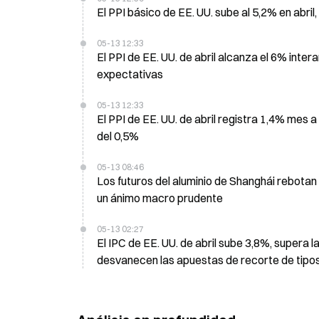
El PPI básico de EE. UU. sube al 5,2% en abril
05-13 12:33
El PPI de EE. UU. de abril alcanza el 6% inter
expectativas
05-13 12:33
El PPI de EE. UU. de abril registra 1,4% mes 
del 0,5%
05-13 08:46
Los futuros del aluminio de Shanghái rebota
un ánimo macro prudente
05-13 02:27
El IPC de EE. UU. de abril sube 3,8%, supera l
desvanecen las apuestas de recorte de tipo