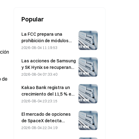
Popular
La FCC prepara una
prohibición de módulos
ópticos chinos para
2026-08-04 11:19:53
ación
centros de datos; Xinyuan
se enfrenta a un impacto
Las acciones de Samsung
del 27% en su cuota de
y SK Hynix se recuperan
mercado
de pérdidas del 5 % por las
2026-08-04 07:33:40
o de
compras minoristas
Kakao Bank registra un
crecimiento del 11,5 % en
el beneficio neto del
2026-08-04 23:23:15
segundo trimestre; el
beneficio del primer
El mercado de opciones
semestre alcanza un
de SpaceX detecta
máximo histórico
misteriosas posiciones
2026-08-04 22:34:19
call con un precio de