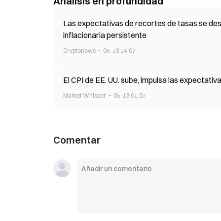
Análisis en profundidad
Las expectativas de recortes de tasas se des
inflacionaria persistente
Cryptonews
05-13 14:07
El CPI de EE. UU. sube, impulsa las expectativ
Market Whisper
05-13 01:07
Comentar