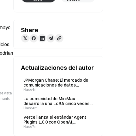
mayo, 
Share
ios. 
odrían 
Actualizaciones del autor
JPMorgan Chase: El mercado de
comunicaciones de datos
alcanzará $70B en 2030 con una
Hace4m
de vista
TCAC del 28%; NPO/CPO captarán
La comunidad de MiniMax
camente
una cuota del 25%
desarrolla una LoRA cinco veces
más rápido en solo cuatro días
Hace4m
tras la publicación de su código
Vercel lanza el estándar Agent
fuente.
Plugins 1.0.0 con OpenAI,
Microsoft y Cursor
Hace7m