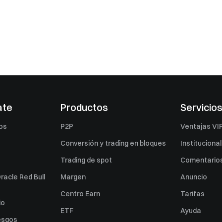
ate
Productos
Servicio
os
P2P
Ventajas VI
Conversión y trading en bloques
Institucional
Trading de spot
Comentarios
racle Red Bull
Margen
Anuncio
Centro Earn
Tarifas
io
ETF
Ayuda
esgos