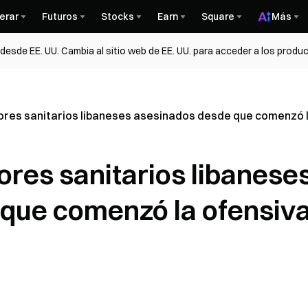
erar
Futuros
Stocks
Earn
Square
Más
esde EE. UU. Cambia al sitio web de EE. UU. para acceder a los produc
res sanitarios libaneses asesinados desde que comenzó la 
ores sanitarios libanese
que comenzó la ofensiv