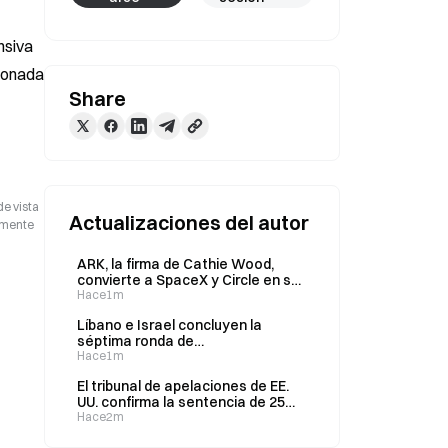
siva 
ionada 
Share
de vista
Actualizaciones del autor
camente
ARK, la firma de Cathie Wood,
convierte a SpaceX y Circle en sus
principales posiciones tras una
Hace1m
última oleada de compras por 37,3
Líbano e Israel concluyen la
millones de dólares
séptima ronda de
conversaciones; la próxima
Hace1m
reunión está programada para el 1
El tribunal de apelaciones de EE.
de septiembre
UU. confirma la sentencia de 25
años de prisión de SBF por siete
Hace2m
cargos de delitos graves