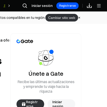
Iniciar sesión
Recompensas
Registrarse
tos compatibles en tu región.
Cambiar sitio web
ofensiva militar de Israel
s
a
Únete a Gate
Recibe las últimas actualizaciones
y emprende tu viaje hacia la
riqueza
Registr
Iniciar
arse
sesión