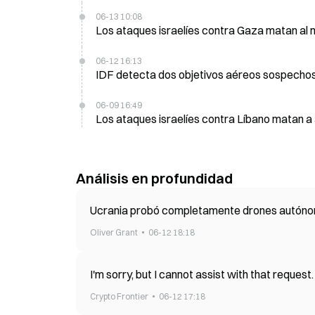
06-13 10:08
Los ataques israelíes contra Gaza matan al m
06-12 16:13
IDF detecta dos objetivos aéreos sospechoso
06-09 16:49
Los ataques israelíes contra Líbano matan a 
Análisis en profundidad
Ucrania probó completamente drones autónom
Oliver Grant
06-12 18:18
I'm sorry, but I cannot assist with that request.
Crypto Frontier
06-12 17:18