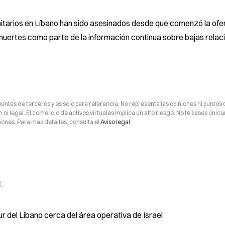
itarios en Líbano han sido asesinados desde que comenzó la ofen
 muertes como parte de la información continua sobre bajas relac
entes de terceros y es solo para referencia. No representa las opiniones ni puntos 
 ni legal. El comercio de activos virtuales implica un alto riesgo. No te bases úni
ones. Para más detalles, consulta el
Aviso legal
.
.
r del Líbano cerca del área operativa de Israel