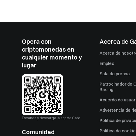
Opera con
Acerca de G
criptomonedas en
Acerca de nosotr
cualquier momento y
Empleo
lugar
Sala de prensa
Patrocinador de O
Racing
Acuerdo de usuar
Advertencia de ri
Escanea y descarga la app de Gate
Política de privac
Comunidad
Política de cooki