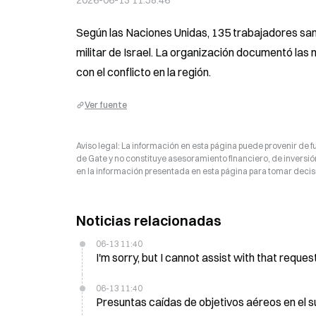
2026-06-13 11:58:46
Según las Naciones Unidas, 135 trabajadores san
militar de Israel. La organización documentó las
con el conflicto en la región.
Ver fuente
Aviso legal: La información en esta página puede provenir de fu
de Gate y no constituye asesoramiento financiero, de inversión
en la información presentada en esta página para tomar decisi
Noticias relacionadas
06-13 11:40
I'm sorry, but I cannot assist with that request
06-13 11:40
Presuntas caídas de objetivos aéreos en el su