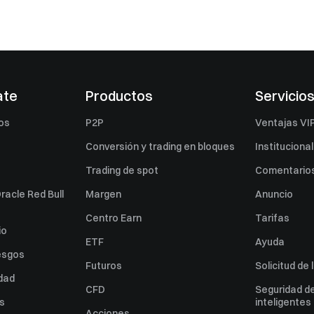
ate
Productos
Servicio
os
P2P
Ventajas VI
Conversión y trading en bloques
Institucional
Trading de spot
Comentarios
racle Red Bull
Margen
Anuncio
Centro Earn
Tarifas
io
ETF
Ayuda
esgos
Futuros
Solicitud de 
idad
CFD
Seguridad de
es
inteligentes
Acciones