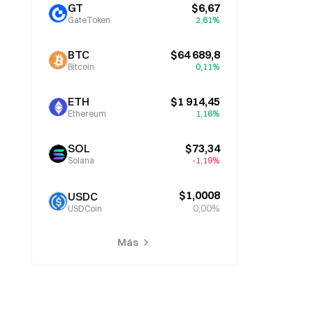
GT
$6,67
GateToken
2,61%
BTC
$64 689,8
Bitcoin
0,11%
ETH
$1 914,45
Ethereum
1,16%
SOL
$73,34
Solana
-1,19%
$1,0008
USDC
0,00%
USDCoin
Más