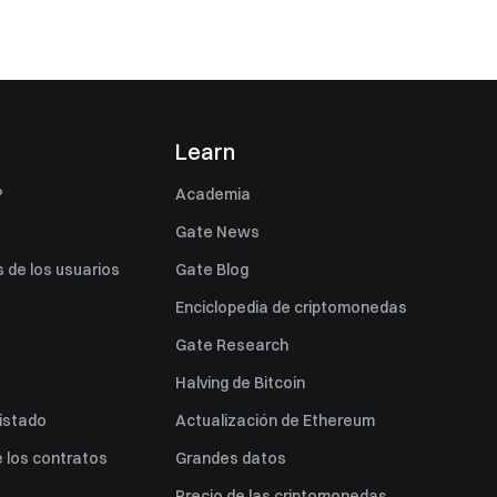
s
Learn
P
Academia
Gate News
 de los usuarios
Gate Blog
Enciclopedia de criptomonedas
Gate Research
Halving de Bitcoin
listado
Actualización de Ethereum
 los contratos
Grandes datos
Precio de las criptomonedas