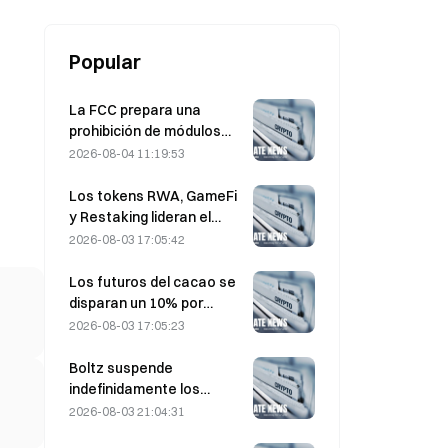
Popular
La FCC prepara una
prohibición de módulos
ópticos chinos para
2026-08-04 11:19:53
centros de datos; Xinyuan
se enfrenta a un impacto
Los tokens RWA, GameFi
del 27% en su cuota de
y Restaking lideran el
mercado
rendimiento del mercado
2026-08-03 17:05:42
en julio
Los futuros del cacao se
disparan un 10% por
preocupaciones sobre el
2026-08-03 17:05:23
suministro y se acercan a
los 6.000 dólares la
Boltz suspende
tonelada
indefinidamente los
servicios de su puente de
2026-08-03 21:04:31
Bitcoin tras ataques