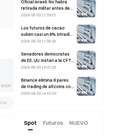
asistidos por IA
Oficial israelí: No habrá
retirada militar antes de
que Hamás se desarme
2026-08-03 17:39:07
Los futuros de cacao
suben casi un 8% intradía
el pasado viernes,
2026-08-03 17:05:32
sorprendiendo a los
participantes del mercado
Senadores demócratas
de EE. UU. instan a la CFTC
a restringir los productos
2026-08-03 16:07:35
de apuestas sobre
incendios forestales ante
Binance elimina 6 pares
una temporada récord de
0/400
de trading de altcoins con
incendios
efecto el 17 de agosto de
2026-08-03 14:43:30
2026
tar
Spot
Futuros
NUEVO