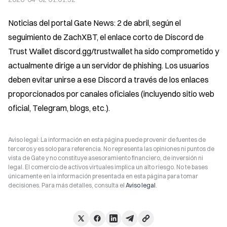
Noticias del portal Gate News: 2 de abril, según el 
seguimiento de ZachXBT, el enlace corto de Discord de 
Trust Wallet discord.gg/trustwallet ha sido comprometido y 
actualmente dirige a un servidor de phishing. Los usuarios 
deben evitar unirse a ese Discord a través de los enlaces 
proporcionados por canales oficiales (incluyendo sitio web 
oficial, Telegram, blogs, etc.).
Aviso legal: La información en esta página puede provenir de fuentes de
terceros y es solo para referencia. No representa las opiniones ni puntos de
vista de Gate y no constituye asesoramiento financiero, de inversión ni
legal. El comercio de activos virtuales implica un alto riesgo. No te bases
únicamente en la información presentada en esta página para tomar
decisiones. Para más detalles, consulta el
Aviso legal
.