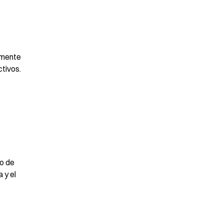
mente 
ctivos.
 de 
y el 