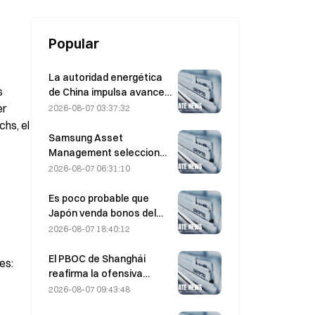
Popular
La autoridad energética
 
de China impulsa avances
en semiconductores de
r 
2026-08-07 03:37:32
potencia y equipos UHV
s, el 
Samsung Asset
Management selecciona
a tres firmas de capital
2026-08-07 06:31:10
riesgo para gestionar la
asignación de un fondo de
Es poco probable que
90.000 millones de KRW
Japón venda bonos del
Tesoro de EE. UU. a medio
2026-08-07 18:40:12
plazo para intervenir; el
impacto en los
El PBOC de Shanghái
es:
rendimientos a largo
reafirma la ofensiva
plazo sería limitado.
contra las criptomonedas
2026-08-07 09:43:48
en la conferencia de