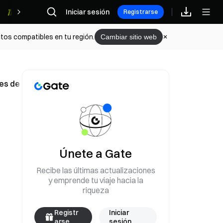
Iniciar sesión
Recompensas
Registrarse
tos compatibles en tu región.
Cambiar sitio web
s de dólares en el Q1, relacionadas con Nvidia, Apple y e
Únete a Gate
Recibe las últimas actualizaciones
y emprende tu viaje hacia la
riqueza
Registr
Iniciar
arse
sesión