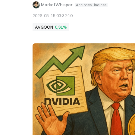
MarketWhisper
Acciones
Índices
2026-05-15 03:32:10
AVGOON
0,31%