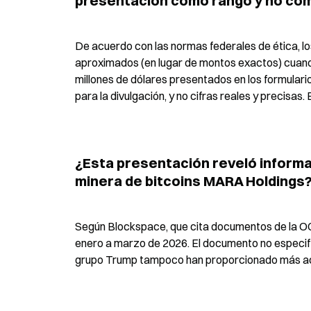
presentación como rango y no com
De acuerdo con las normas federales de ética, lo
aproximados (en lugar de montos exactos) cuando 
millones de dólares presentados en los formulari
para la divulgación, y no cifras reales y precisas.
¿Esta presentación reveló informa
minera de bitcoins MARA Holdings
Según Blockspace, que cita documentos de la O
enero a marzo de 2026. El documento no especific
grupo Trump tampoco han proporcionado más acl