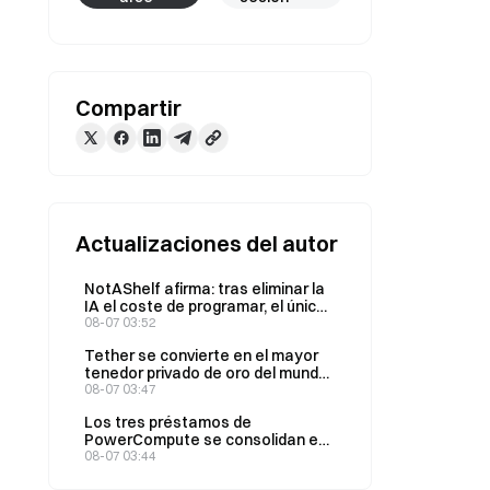
Compartir
Actualizaciones del autor
NotAShelf afirma: tras eliminar la
IA el coste de programar, el único
recurso escaso es el «gusto»
08-07 03:52
Tether se convierte en el mayor
tenedor privado de oro del mundo;
sus tenencias totales aumentan
08-07 03:47
a 146 toneladas en el segundo
Los tres préstamos de
trimestre
PowerCompute se consolidan en
un préstamo a plazo con una tasa
08-07 03:44
del 2% y 307 BTC como garantía.