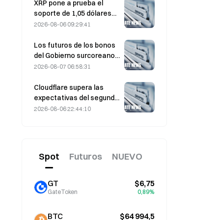
trabajo del 4 de agosto
XRP pone a prueba el
soporte de 1,05 dólares
mientras Ethereum se
2026-08-06 09:29:41
mantiene en 1.908 dólares
con un volumen bajo
Los futuros de los bonos
del Gobierno surcoreano
con vencimiento a 3 y 10
2026-08-07 06:58:31
años caen el 7 de agosto
antes de la subasta de la
Cloudflare supera las
próxima semana
expectativas del segundo
trimestre con unos
2026-08-06 22:44:10
ingresos de 696,1 millones
de dólares, un 36% más
interanual; las acciones
se disparan un 17% tras el
Spot
Futuros
NUEVO
cierre.
GT
$6,75
GateToken
0,89%
BTC
$64 994,5