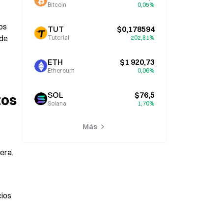
Bitcoin
0,05%
s 
TUT
$0,178594
de 
Tutorial
202,81%
ETH
$1 920,73
Ethereum
0,06%
SOL
$76,5
os 
Solana
1,70%
Más
ra. 
ios 