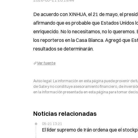
2026-05-21 20:19:44
De acuerdo con XINHUA, el 21 de mayo, el preside
afirmando que es probable que Estados Unidos lo 
enriquecido. No lo necesitamos, no lo queremos. E
los reporteros en la Casa Blanca. Agregó que Es
resultados se determinarán.
Ver fuente
Aviso legal: La información en esta página puede provenir de fu
de Gate y no constituye asesoramiento financiero, de inversión
en la información presentada en esta página para tomar decisi
Noticias relacionadas
05-21 13:21
El líder supremo de Irán ordena que el stock