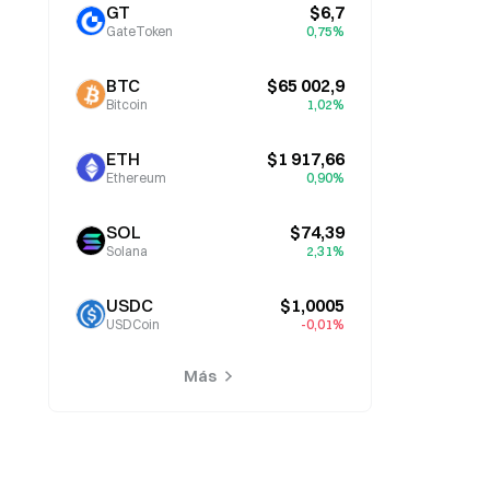
GT
$6,7
GateToken
0,75%
BTC
$65 002,9
Bitcoin
1,02%
ETH
$1 917,66
Ethereum
0,90%
SOL
$74,39
Solana
2,31%
USDC
$1,0005
USDCoin
-0,01%
Más