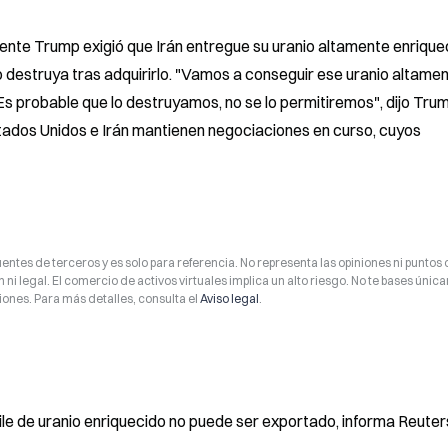
nte Trump exigió que Irán entregue su uranio altamente enriquec
destruya tras adquirirlo. "Vamos a conseguir ese uranio altamen
s probable que lo destruyamos, no se lo permitiremos", dijo Trum
tados Unidos e Irán mantienen negociaciones en curso, cuyos 
entes de terceros y es solo para referencia. No representa las opiniones ni puntos 
 ni legal. El comercio de activos virtuales implica un alto riesgo. No te bases úni
ones. Para más detalles, consulta el
Aviso legal
.
pile de uranio enriquecido no puede ser exportado, informa Reuter