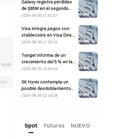
motor BE-4
Galaxy registra pérdidas
de $85M en el segundo
trimestre de 2026; los
2026-08-05 17:52:57
ingresos quedan 300
millones de dólares por
Visa integra pagos con
debajo de las previsiones
stablecoins en Visa Direct
y las acciones caen un
mediante una alianza con
2026-08-05 17:03:15
7,23 %.
Zero Hash
Tanger informa de un
crecimiento del 5 % en las
0/400
ventas, impulsado por el
2026-08-05 15:55:54
turismo de la Copa del
Mundo durante junio y
tar
SK Hynix contempla un
julio.
posible desdoblamiento
de acciones ante la
2026-08-05 12:16:39
subida del precio, y un
ejecutivo dice que «no es
imposible»
Spot
Futuros
NUEVO