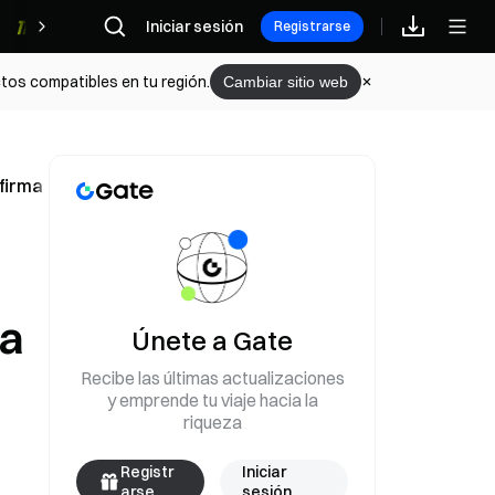
Iniciar sesión
Recompensas
Registrarse
tos compatibles en tu región.
Cambiar sitio web
firma que EE. UU. “probablemente lo destruirá”
ma
Únete a Gate
Recibe las últimas actualizaciones
y emprende tu viaje hacia la
riqueza
Registr
Iniciar
arse
sesión