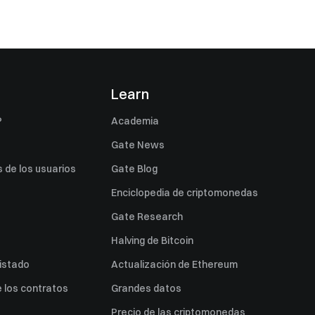
s
Learn
P
Academia
Gate News
 de los usuarios
Gate Blog
Enciclopedia de criptomonedas
Gate Research
Halving de Bitcoin
listado
Actualización de Ethereum
 los contratos
Grandes datos
Precio de las criptomonedas