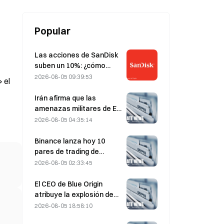
Popular
Las acciones de SanDisk
suben un 10%: ¿cómo
está iniciando HBF un
2026-08-05 09:39:53
 el
nuevo ciclo de
almacenamiento para la
Irán afirma que las
IA y pueden los
amenazas militares de EE.
resultados financieros
UU. retrasan el acuerdo
2026-08-05 04:35:14
validar la tesis de
del 5 de agosto con Omán
crecimiento?
sobre el estrecho de
Binance lanza hoy 10
Ormuz
pares de trading de
bStocks a las 20:00
2026-08-05 02:33:45
(UTC+8), sin comisiones
de maker
El CEO de Blue Origin
atribuye la explosión de
New Glenn en mayo a un
2026-08-05 18:58:10
fallo en una válvula del