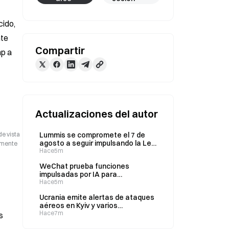
ido, 
te 
Compartir
p a 
Actualizaciones del autor
de vista
Lummis se compromete el 7 de
agosto a seguir impulsando la Ley
camente
CLARITY mientras la votación del
Hace5m
Senado se aplaza hasta
WeChat prueba funciones
septiembre.
impulsadas por IA para
Momentos; Tencent confirma un
Hace5m
despliegue gradual
Ucrania emite alertas de ataques
aéreos en Kyiv y varios
aeropuertos rusos suspenden sus
Hace7m
s
operaciones el 8 de agosto