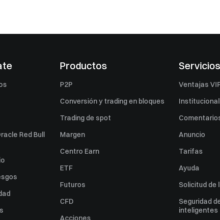
ate
Productos
Servicio
os
P2P
Ventajas VI
Conversión y trading en bloques
Institucional
Trading de spot
Comentarios
racle Red Bull
Margen
Anuncio
Centro Earn
Tarifas
io
ETF
Ayuda
esgos
Futuros
Solicitud de 
idad
CFD
Seguridad de
es
inteligentes
Acciones