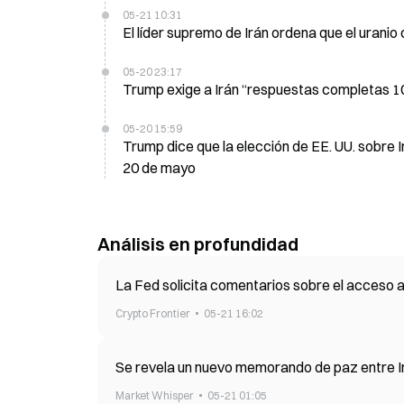
05-21 10:31
El líder supremo de Irán ordena que el urani
05-20 23:17
Trump exige a Irán “respuestas completas 
05-20 15:59
Trump dice que la elección de EE. UU. sobre 
20 de mayo
Análisis en profundidad
La Fed solicita comentarios sobre el acceso a
Crypto Frontier
05-21 16:02
Se revela un nuevo memorando de paz entre Irá
Market Whisper
05-21 01:05