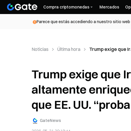
Compra criptomonedas
Mercados
Op
Parece que estás accediendo a nuestro sitio web d
Noticias
Última hora
Trump exige que Ir
Trump exige que I
altamente enriquec
que EE. UU. “proba
GateNews