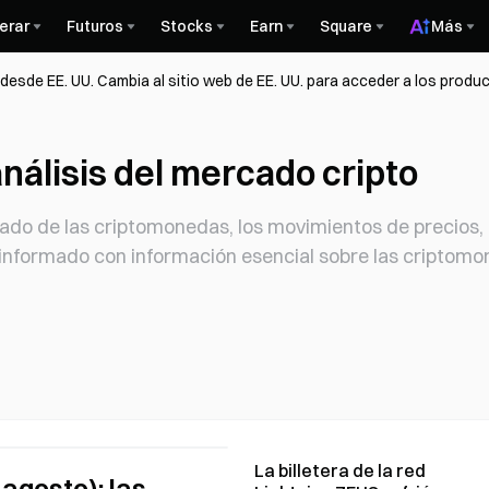
erar
Futuros
Stocks
Earn
Square
Más
esde EE. UU. Cambia al sitio web de EE. UU. para acceder a los produc
nálisis del mercado cripto
o de las criptomonedas, los movimientos de precios, el
informado con información esencial sobre las criptomo
La billetera de la red
 agosto): las