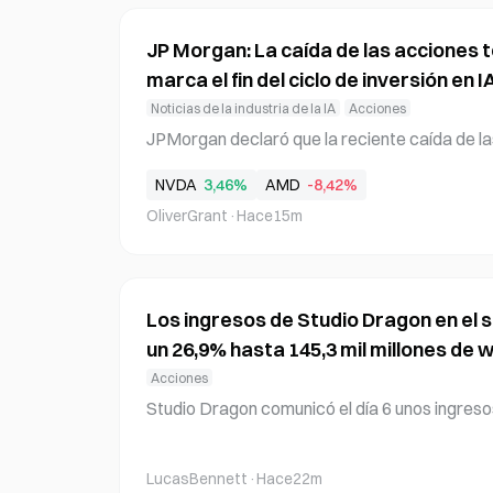
as y redes blockchain, y ahora se integrará co
es de Mastercard. La adquisición está orient
JP Morgan: La caída de las acciones 
marca el fin del ciclo de inversión en I
Noticias de la industria de la IA
Acciones
JPMorgan declaró que la reciente caída de la
icas no señala el fin del ciclo de inversión en int
NVDA
3,46%
AMD
-8,42%
as empresas de equipos semiconductores son
OliverGrant
·
Hace15m
beneficiarse. Según CNBC, el día 5 (hora local
sores están excesivamente preocupados por la
ón en IA. JPMorgan explicó que la reciente ca
s tecnológicas asiáticas y en el índice Phila
Los ingresos de Studio Dragon en el
un 26,9% hasta 145,3 mil millones de
Acciones
Studio Dragon comunicó el día 6 unos ingreso
es y un beneficio operativo de 15,4 mil millon
ecimiento de los ingresos y un retorno a la ren
LucasBennett
·
Hace22m
ión diversificada entre cadenas de televisión