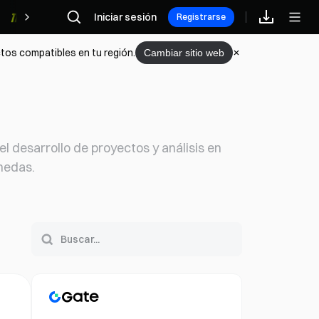
Iniciar sesión
Recompensas
Registrarse
tos compatibles en tu región.
Cambiar sitio web
 desarrollo de proyectos y análisis en
nedas.