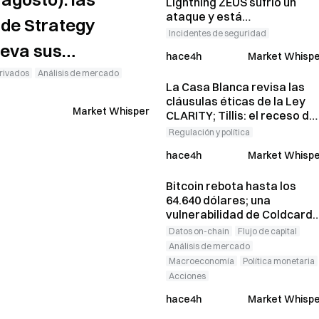
Lightning ZEUS sufrió un
ataque y está
de Strategy
temporalmente fuera de
Incidentes de seguridad
servicio; el equipo oficial
leva sus
hace4h
Market Whispe
afirma que los fondos de los
para todo 2026
usuarios no se han perdido
rivados
Análisis de mercado
La Casa Blanca revisa las
cláusulas éticas de la Ley
Market Whisper
CLARITY; Tillis: el receso del
Senado se prolonga hasta l
Regulación y política
próxima semana, pero aún
hace4h
Market Whispe
hay oportunidad de votar
Bitcoin rebota hasta los
64.640 dólares; una
vulnerabilidad de Coldcard
lleva las carteras activas a
Datos on-chain
Flujo de capital
máximos de tres meses
Análisis de mercado
Macroeconomía
Política monetaria
Acciones
hace4h
Market Whispe