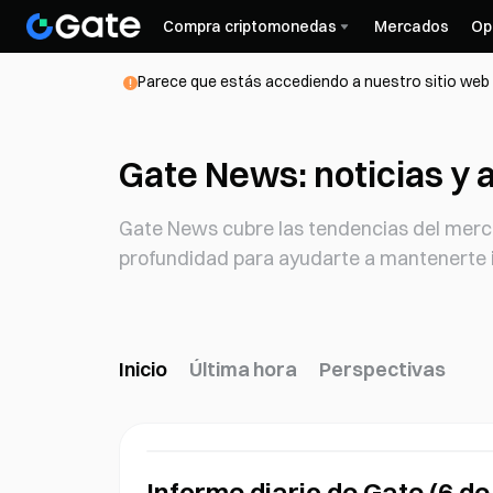
Compra criptomonedas
Mercados
Op
Parece que estás accediendo a nuestro sitio web d
Gate News: noticias y a
Gate News cubre las tendencias del mercad
profundidad para ayudarte a mantenerte 
Inicio
Última hora
Perspectivas
Informe diario de Gate (6 de