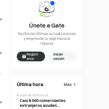
r
Únete a Gate
Recibe las últimas actualizaciones
y emprende tu viaje hacia la
riqueza
a
r
Registr
Iniciar
arse
sesión
Última hora
Más
2026-08-06 05:45:29
Casi 8.000 comerciantes
r
extranjeros acuden