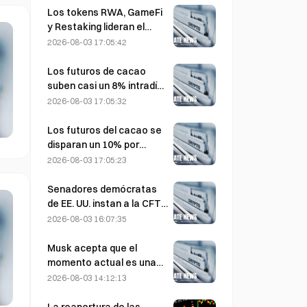
Los tokens RWA, GameFi
y Restaking lideran el
rendimiento del mercado
2026-08-03 17:05:42
en julio
Los futuros de cacao
suben casi un 8% intradía
el pasado viernes,
2026-08-03 17:05:32
sorprendiendo a los
participantes del mercado
Los futuros del cacao se
disparan un 10% por
preocupaciones sobre el
2026-08-03 17:05:23
suministro y se acercan a
los 6.000 dólares la
Senadores demócratas
tonelada
de EE. UU. instan a la CFTC
a restringir los productos
2026-08-03 16:07:35
de apuestas sobre
incendios forestales ante
Musk acepta que el
una temporada récord de
momento actual es una
incendios
oportunidad de compra
2026-08-03 14:12:13
para SpaceX el 3 de
agosto.
La reapertura de las