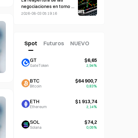
negociaciones en torno a
Ormuz provoca una caída
2026-08-03 05:19:16
del precio del petróleo de
9%: ¿se disipa la prima por
riesgo geopolítico o el
mercado solo se enfría de
Spot
Futuros
NUEVO
forma temporal?
GT
$6,65
GateToken
2,94%
BTC
$64 900,7
Bitcoin
0,83%
ETH
$1 913,74
Ethereum
2,14%
SOL
$74,2
Solana
0,05%