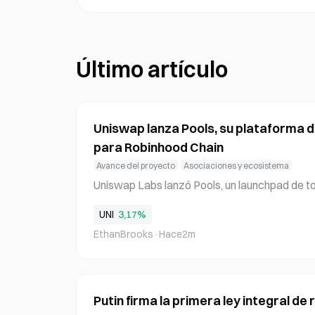
Último artículo
Uniswap lanza Pools, su plataforma 
para Robinhood Chain
Avance del proyecto
Asociaciones y ecosistema
Uniswap Labs lanzó Pools, un launchpad de to
miércoles por la noche tras una cuenta atrás
UNI
3,17%
ta permite a los usuarios crear, descubrir y 
EthanBrooks
·
Hace2m
interfaz unificada, aunque el lanzamiento se 
de inicio prevista originalmente. Pools ofrec
oqueada y comisiones con capitalización au
s ofrece liquidez permanentemente bloquead
Putin firma la primera ley integral de 