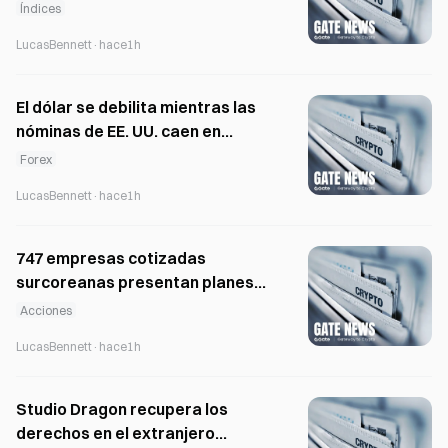
alcanzar su máximo de junio
Índices
LucasBennett
·
hace1h
El dólar se debilita mientras las
nóminas de EE. UU. caen en
23.000 y Japón señala una
Forex
intervención cambiaria
LucasBennett
·
hace1h
747 empresas cotizadas
surcoreanas presentan planes
de mejora de valor; el KOSDAQ se
Acciones
queda atrás, con una cobertura
LucasBennett
·
hace1h
del 33 %
Studio Dragon recupera los
derechos en el extranjero