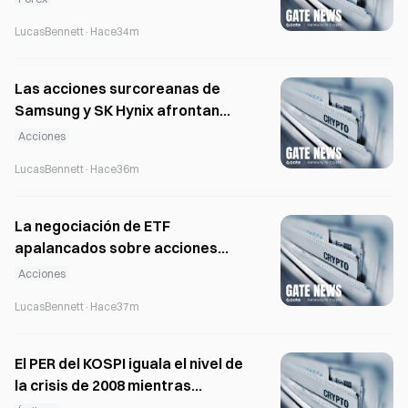
descenso de los datos de
LucasBennett
·
Hace34m
empleo de EE. UU.
Las acciones surcoreanas de
Samsung y SK Hynix afrontan
correcciones, mientras los
Acciones
analistas mantienen precios
LucasBennett
·
Hace36m
objetivo equivalentes al doble.
La negociación de ETF
apalancados sobre acciones
individuales en Corea del Sur se
Acciones
desploma un 93 % tras el cambio
LucasBennett
·
Hace37m
de las normas de depósito
El PER del KOSPI iguala el nivel de
la crisis de 2008 mientras
continúan las salidas de capital