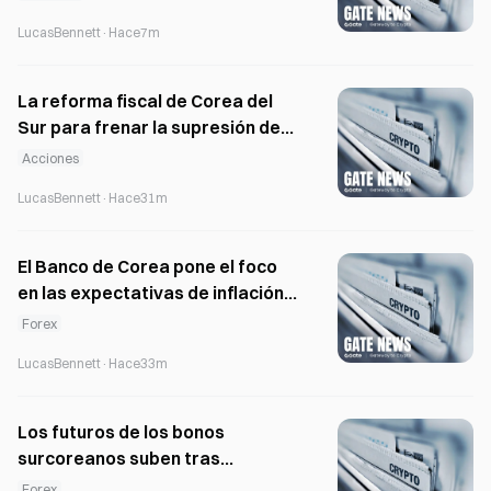
Securities por 200 mil millones de
LucasBennett
·
Hace7m
wones
La reforma fiscal de Corea del
Sur para frenar la supresión de
los precios de las acciones
Acciones
muestra un alcance limitado
LucasBennett
·
Hace31m
El Banco de Corea pone el foco
en las expectativas de inflación
en medio del auge de las
Forex
exportaciones de
LucasBennett
·
Hace33m
semiconductores
Los futuros de los bonos
surcoreanos suben tras
conocerse el inesperado
Forex