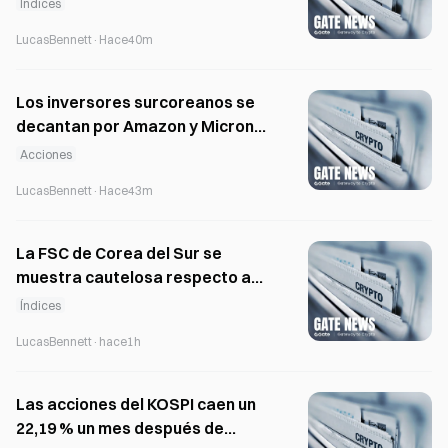
Índices
extranjero
LucasBennett
·
Hace40m
Los inversores surcoreanos se
decantan por Amazon y Micron
tras el repunte de las grandes
Acciones
tecnológicas impulsado por sus
LucasBennett
·
Hace43m
resultados
La FSC de Corea del Sur se
muestra cautelosa respecto a
las exenciones de exclusión de
Índices
cotización del KOSDAQ
LucasBennett
·
hace1h
Las acciones del KOSPI caen un
22,19 % un mes después de