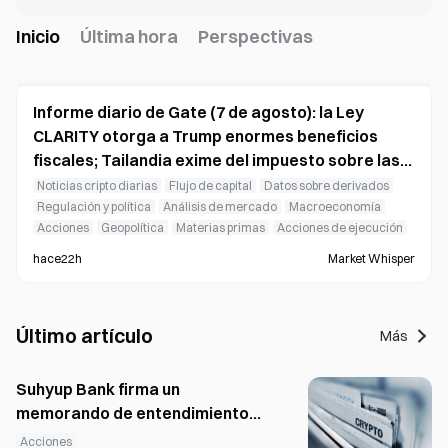
Inicio
Última hora
Perspectivas
Informe diario de Gate (7 de agosto): la Ley
CLARITY otorga a Trump enormes beneficios
fiscales; Tailandia exime del impuesto sobre las
ganancias de capital las transacciones con
Noticias cripto diarias
Flujo de capital
Datos sobre derivados
criptomonedas
Regulación y política
Análisis de mercado
Macroeconomía
Acciones
Geopolítica
Materias primas
Acciones de ejecución
hace22h
Market Whisper
Último artículo
Más
Suhyup Bank firma un
memorando de entendimiento
para adquirir Sangsangin
Acciones