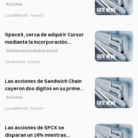
mientras «Goblin» alcanza un
Acciones
hito de 10 años
LucasBennett
·
hace1h
SpaceX, cerca de adquirir Cursor
mediante la incorporación
directa de su equipo
Noticias de la industria de la IA
OliverGrant
·
hace1h
Las acciones de Sandwich Chain
cayeron dos dígitos en su primer
año de cotización
Acciones
LucasBennett
·
hace1h
Las acciones de SPCX se
disparan un 16% mientras