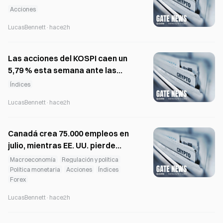
SpaceX intenta recuperar
Acciones
Starship del océano Índico
LucasBennett
·
hace2h
Las acciones del KOSPI caen un
5,79 % esta semana ante las
ventas de inversores
Índices
extranjeros y la atención
LucasBennett
·
hace2h
centrada en el IPC de EE. UU.
Canadá crea 75.000 empleos en
julio, mientras EE. UU. pierde
23.000 y la industria cripto sigue
Macroeconomía
Regulación y política
una trayectoria divergente
Política monetaria
Acciones
Índices
Forex
LucasBennett
·
hace2h