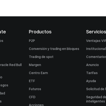
ate
Productos
Servicio
os
P2P
Ventajas VI
Conversión y trading en bloques
Institucional
Trading de spot
Comentarios
racle Red Bull
Margen
Anuncio
Centro Earn
Tarifas
io
ETF
Ayuda
esgos
Futuros
Solicitud de 
idad
CFD
Seguridad de
es
inteligentes
Acciones