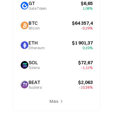
GT
$6,65
GateToken
1,06%
BTC
$64 357,4
Bitcoin
-0,29%
ETH
$1 901,37
Ethereum
0,20%
SOL
$72,67
Solana
-1,12%
BEAT
$2,063
Audiera
-10,38%
Más