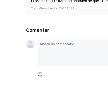
El precio de TRUMP cae después de que Trump
Crypto News Land
05-15 10:22
Comentar