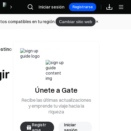
Iniciar sesión
Recompensas
Registrarse
tos compatibles en tu región.
Cambiar sitio web
estinos a la reconstrucción de Gaza
ir
Únete a Gate
Recibe las últimas actualizaciones
y emprende tu viaje hacia la
riqueza
Registr
Iniciar
arse
sesión