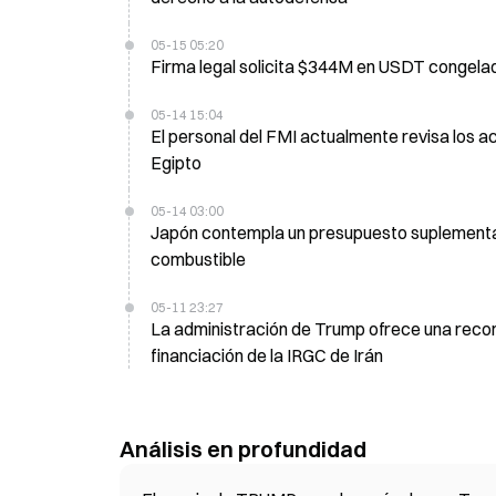
05-15 05:20
Firma legal solicita $34
05-14 15:04
El personal del FMI actualmente revisa los
Egipto
05-14 03:00
Japón contempla un presupuesto suplementar
combustible
05-11 23:27
La administración de Trump ofrece una recom
financiación de la IRGC de Irán
Análisis en profundidad