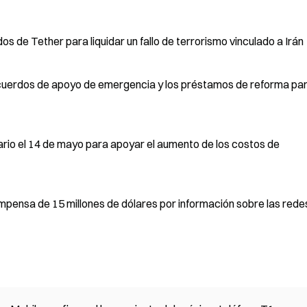
4M en USDT congelados de Tether para liquidar un fallo de terrorismo vinculado a Irán
 acuerdos de apoyo de emergencia y los préstamos de reforma pa
io el 14 de mayo para apoyar el aumento de los costos de
pensa de 15 millones de dólares por información sobre las rede