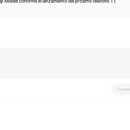
 Mobile confirme el lanzamiento del próximo teléfono T1
Comen