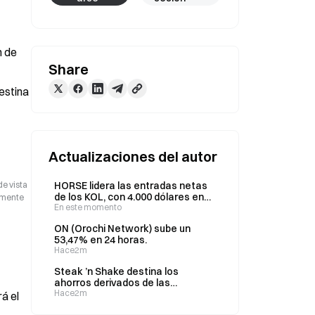
 de 
Share
estina 
Actualizaciones del autor
de vista
HORSE lidera las entradas netas
de los KOL, con 4.000 dólares en
camente
24 horas, un 211 % más.
En este momento
ON (Orochi Network) sube un
53,47% en 24 horas.
Hace2m
Steak ’n Shake destina los
ahorros derivados de las
transacciones con Bitcoin a
Hace2m
á el
mejorar la carne de res, las