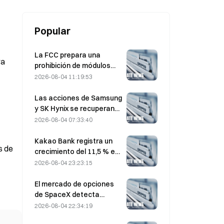
patatas fritas y la mantequilla
Popular
La FCC prepara una
ra
prohibición de módulos
ópticos chinos para
2026-08-04 11:19:53
centros de datos; Xinyuan
se enfrenta a un impacto
Las acciones de Samsung
del 27% en su cuota de
y SK Hynix se recuperan
mercado
de pérdidas del 5 % por las
2026-08-04 07:33:40
compras minoristas
Kakao Bank registra un
s de
crecimiento del 11,5 % en
el beneficio neto del
2026-08-04 23:23:15
segundo trimestre; el
beneficio del primer
El mercado de opciones
semestre alcanza un
de SpaceX detecta
máximo histórico
misteriosas posiciones
2026-08-04 22:34:19
call con un precio de