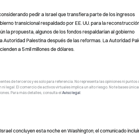
nsiderando pedir a Israel que transfiera parte de los ingresos 
obierno transicional respaldado por EE. UU. para la reconstrucción
n la propuesta, algunos de los fondos respaldarían al gobierno 
 la Autoridad Palestina después de las reformas. La Autoridad Pal
scienden a 5 mil millones de dólares.
entes de terceros y es solo para referencia. No representa las opiniones ni puntos 
 ni legal. El comercio de activos virtuales implica un alto riesgo. No te bases úni
ones. Para más detalles, consulta el
Aviso legal
.
srael concluyen esta noche en Washington; el comunicado incluir