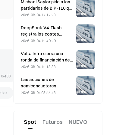
ejercicio de $330 $20M
Michael Saylor pide a los
antes del vencimiento del
partidarios de BIP-110 que
viernes
«retiren su apoyo»
2026-08-04 17:17:23
mientras el respaldo de
los mineros se estanca
DeepSeek-V4-Flash
en el 2,70 %
registra los costes
operativos más bajos
2026-08-04 12:49:29
entre los principales
modelos de IA en las
Volta Infra cierra una
últimas pruebas
ronda de financiación de
comparativas
Serie A de $300M , con
2026-08-04 12:13:33
una valoración de 2.400
0/400
millones de dólares,
Las acciones de
liderada por a16z y
semiconductores
Altimeter
repuntan tras las ventas
tar
2026-08-04 03:25:43
masivas de julio; el SOX
subió un 8,2 % la semana
pasada; los resultados de
AMD, Western Digital y
Spot
Futuros
NUEVO
SanDisk, en el punto de
mira