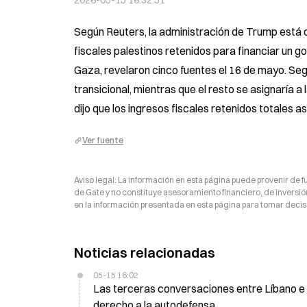
2026-05-15 16:32:51
Según Reuters, la administración de Trump está co
fiscales palestinos retenidos para financiar un g
Gaza, revelaron cinco fuentes el 16 de mayo. Segú
transicional, mientras que el resto se asignaría a
dijo que los ingresos fiscales retenidos totales a
Ver fuente
Aviso legal: La información en esta página puede provenir de fu
de Gate y no constituye asesoramiento financiero, de inversión
en la información presentada en esta página para tomar decisi
Noticias relacionadas
05-15 16:02
Las terceras conversaciones entre Líbano e I
derecho a la autodefensa