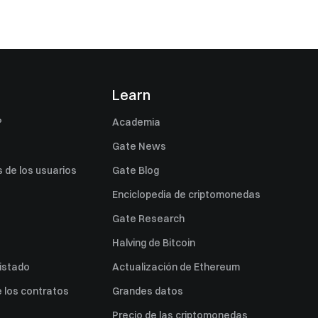
s
Learn
P
Academia
Gate News
 de los usuarios
Gate Blog
Enciclopedia de criptomonedas
Gate Research
Halving de Bitcoin
listado
Actualización de Ethereum
 los contratos
Grandes datos
Precio de las criptomonedas