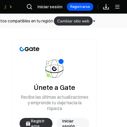
Iniciar sesión
Recompensas
Registrarse
tos compatibles en tu región.
Cambiar sitio web
Únete a Gate
Recibe las últimas actualizaciones
y emprende tu viaje hacia la
riqueza
Registr
Iniciar
arse
sesión