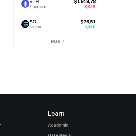
ETH
$1 919,78
Ethereum
-0,02%
SOL
$76,51
Solana
1,33%
Más
s
Learn
P
Academia
Gate News