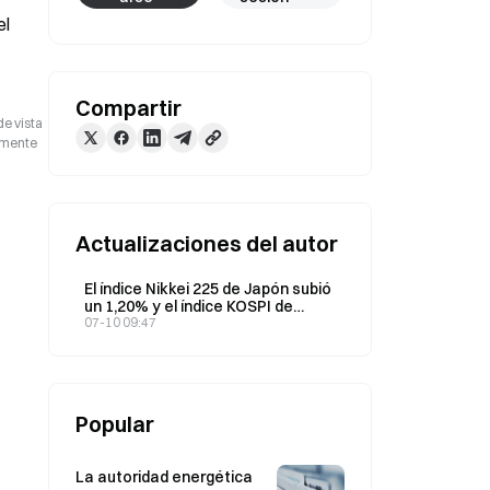
l 
Compartir
de vista
camente
Actualizaciones del autor
El índice Nikkei 225 de Japón subió
un 1,20% y el índice KOSPI de
Corea del Sur subió un 2,52% el 10
07-10 09:47
de julio.
Popular
La autoridad energética