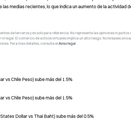
 las medias recientes, lo que indica un aumento de la actividad de
entes de terceros y es solo para referencia. No representa las opiniones ni puntos 
 ni legal. El comercio de activos virtuales implica un alto riesgo. No te bases úni
ones. Para más detalles, consulta el
Aviso legal
.
ar vs Chile Peso) sube más del 1.5%
ar vs Chile Peso) sube más del 1.5%
States Dollar vs Thai Baht) sube más del 0.5%