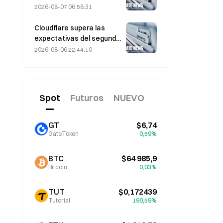
con vencimiento a 3 y 10
2026-08-07 06:58:31
años caen el 7 de agosto
antes de la subasta de la
Cloudflare supera las
próxima semana
expectativas del segundo
trimestre con unos
2026-08-06 22:44:10
ingresos de 696,1 millones
de dólares, un 36% más
interanual; las acciones
se disparan un 17% tras el
Spot
Futuros
NUEVO
cierre.
GT
$6,74
GateToken
0,59%
BTC
$64 985,9
Bitcoin
0,03%
TUT
$0,172439
Tutorial
190,59%