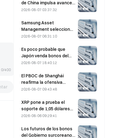
de China impulsa avances
en semiconductores de
2026-08-07 03:37:32
potencia y equipos UHV
Samsung Asset
Management selecciona
a tres firmas de capital
2026-08-07 06:31:10
riesgo para gestionar la
asignación de un fondo de
Es poco probable que
90.000 millones de KRW
Japón venda bonos del
Tesoro de EE. UU. a medio
2026-08-07 18:40:12
plazo para intervenir; el
0/400
impacto en los
El PBOC de Shanghái
rendimientos a largo
reafirma la ofensiva
tar
plazo sería limitado.
contra las criptomonedas
2026-08-07 09:43:48
en la conferencia de
trabajo del 4 de agosto
XRP pone a prueba el
soporte de 1,05 dólares
mientras Ethereum se
2026-08-06 09:29:41
mantiene en 1.908 dólares
con un volumen bajo
Los futuros de los bonos
del Gobierno surcoreano