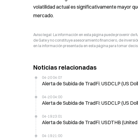
volatilidad actual es significativamente mayor que
mercado.
Aviso legal: La información en esta página puede provenir de fu
de Gate y no constituye asesoramiento financiero, de inversión
en la información presentada en esta página para tomar decisi
Noticias relacionadas
04-20 04:07
Alerta de Subida de TradFi: USDCLP (US Doll
04-20 04:00
Alerta de Subida de TradFi: USDCLP (US Doll
04-19 23:01
Alerta de Subida de TradFi: USDTHB (United 
04-19 21:00