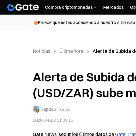
Compra criptomonedas
Mercados
Op
Parece que estás accediendo a nuestro sitio web d
Noticias
Última hora
Alerta de Subida 
Alerta de Subida 
(USD/ZAR) sube m
k9p2s5
Forex
2026-04-20 01:00:15
Gate News: según los últimos datos de 
Gate Tra