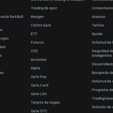
Trading de spot
Comentarios
racle Red Bull
Margen
Anuncio
Centro Earn
Tarifas
io
ETF
Ayuda
esgos
Futuros
Solicitud de 
idad
CFD
Seguridad de
es
inteligentes
Acciones
Desarrollado
Alpha
as
Búsqueda de 
Gate Pay
Solicitud de
Gate Card
Programa de 
Gate Life
TradingView
Tarjeta de regalo
Solución de
Gate OTC