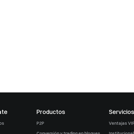
ate
Productos
Servicio
os
P2P
Ventajas VI
Conversión y trading en bloques
Institucional