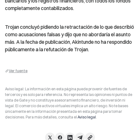
bancarios y los registros financieros, con todos los fondos 
completamente contabilizados.
Trojan concluyó pidiendo la retractación de lo que describió 
como acusaciones falsas y dijo que no abordaría el asunto 
más. A la fecha de publicación, Akintunde no ha respondido 
públicamente a la refutación de Trojan.
Ver fuente
Aviso legal: La información en esta página puede provenir de fuentes de
terceros y es solo para referencia. No representa las opiniones ni puntos de
vista de Gate y no constituye asesoramiento financiero, de inversión ni
legal. El comercio de activos virtuales implica un alto riesgo. No te bases
únicamente en la información presentada en esta página para tomar
decisiones. Para más detalles, consulta el
Aviso legal
.