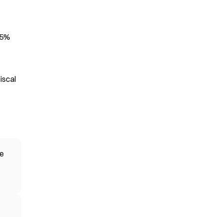
25%
iscal
 e