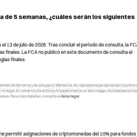
a de 5 semanas, ¿cuáles serán los siguientes 
 el 13 de julio de 2026. Tras concluir el periodo de consulta, la FC
glas finales. La FCA no publicó en este documento de consulta el 
glas finales.
entes de terceros y es solo para referencia. No representa las opiniones ni puntos 
 ni legal. El comercio de activos virtuales implica un alto riesgo. No te bases úni
ones. Para más detalles, consulta el
Aviso legal
.
pone permitir asignaciones de criptomonedas del 10% para fondos