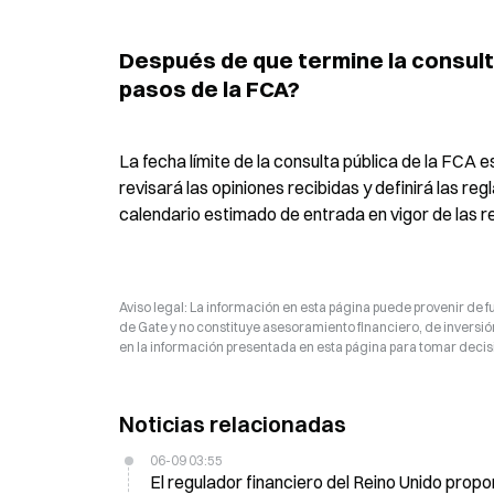
Después de que termine la consult
pasos de la FCA?
La fecha límite de la consulta pública de la FCA es
revisará las opiniones recibidas y definirá las re
calendario estimado de entrada en vigor de las re
Aviso legal: La información en esta página puede provenir de fu
de Gate y no constituye asesoramiento financiero, de inversión
en la información presentada en esta página para tomar decisi
Noticias relacionadas
06-09 03:55
El regulador financiero del Reino Unido pro