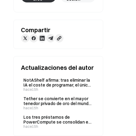
Compartir
Actualizaciones del autor
NotAShelf afirma: tras eliminar la
IA el coste de programar, el único
recurso escaso es el «gusto»
hace15h
Tether se convierte en el mayor
tenedor privado de oro del mundo;
sus tenencias totales aumentan
hace15h
a 146 toneladas en el segundo
Los tres préstamos de
trimestre
PowerCompute se consolidan en
un préstamo a plazo con una tasa
hace15h
del 2% y 307 BTC como garantía.