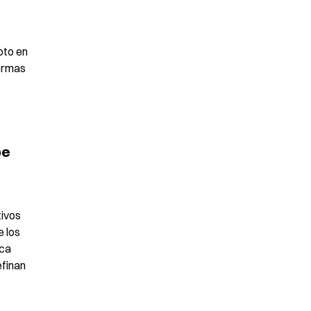
to en 
ormas 
e 
ivos 
 los 
ca 
finan 