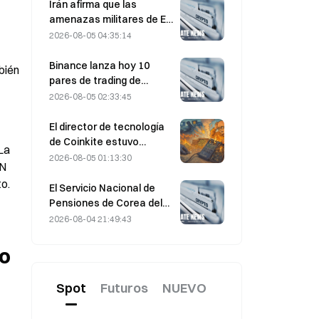
almacenamiento para la
Irán afirma que las
IA y pueden los
amenazas militares de EE.
resultados financieros
UU. retrasan el acuerdo
2026-08-05 04:35:14
validar la tesis de
del 5 de agosto con Omán
crecimiento?
sobre el estrecho de
Binance lanza hoy 10
ién 
Ormuz
pares de trading de
bStocks a las 20:00
2026-08-05 02:33:45
(UTC+8), sin comisiones
de maker
El director de tecnología
de Coinkite estuvo
La 
implicado en el incidente
2026-08-05 01:13:30
N 
de seguridad relacionado
to.
con una vulnerabilidad de
El Servicio Nacional de
Coldcard, que
Pensiones de Corea del
desencadenó cuatro
Sur opta por acciones
2026-08-04 21:49:43
oleadas de ataques y
estables el 4 de agosto,
provocó pérdidas por
en medio de la volatilidad
o 
valor de 114 millones de
del mercado
dólares.
Spot
Futuros
NUEVO