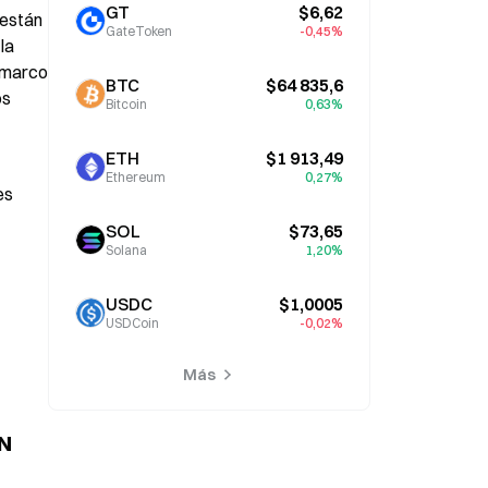
GT
$6,62
están 
GateToken
-0,45%
a 
 marco 
BTC
$64 835,6
s 
Bitcoin
0,63%
ETH
$1 913,49
Ethereum
0,27%
s 
SOL
$73,65
Solana
1,20%
USDC
$1,0005
USDCoin
-0,02%
Más
N 