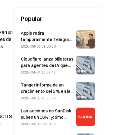
Popular
 en un 
Apple retira
es de 
temporalmente Telegram
por CSAM; Dúrov lo niega
s 
2026-08-05 01:06:50
y afirma que sufrió un
«ataque de seguridad»
Cloudflare lanza billeteras
para agentes de IA que
permiten realizar pagos
2026-08-04 15:37:45
autónomos mediante API
el 4 de agosto
Tanger informa de un
crecimiento del 5 % en las
ventas, impulsado por el
2026-08-05 15:55:54
turismo de la Copa del
Mundo durante junio y
Las acciones de SanDisk
UCITS 
julio.
suben un 10%: ¿cómo
 
está iniciando HBF un
2026-08-05 09:39:53
nuevo ciclo de