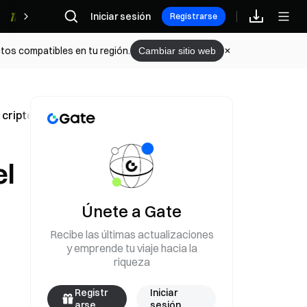
Iniciar sesión
Recompensas
Registrarse
tos compatibles en tu región.
Cambiar sitio web
de criptomonedas en fondos minoristas, iniciando una consu
el
Únete a Gate
Recibe las últimas actualizaciones
y emprende tu viaje hacia la
riqueza
Registr
Iniciar
arse
sesión