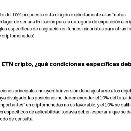
te del 10% propuesto está dirigido explícitamente a las “notas 
ugar de ser una limitación para la categoría de exposición a crip
glas específicas de asignación en fondos minoristas para otras f
de criptomonedas).
 ETN cripto, ¿qué condiciones específicas deb
ones principales incluyen: la inversión debe ajustarse a los objet
haya divulgado; las posiciones no deben exceder el 10% del total de
importantes” en criptomonedas no es favorable, y el 10% se califi
s específicos de aplicabilidad todavía deben esperar a que se de
iodo de consulta.