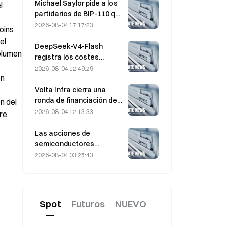
ejercicio de $330 $20M
Michael Saylor pide a los
 
antes del vencimiento del
partidarios de BIP-110 que
viernes
«retiren su apoyo»
2026-08-04 17:17:23
ins 
mientras el respaldo de
l 
los mineros se estanca
DeepSeek-V4-Flash
olumen 
en el 2,70 %
registra los costes
operativos más bajos
2026-08-04 12:49:29
n 
entre los principales
modelos de IA en las
Volta Infra cierra una
últimas pruebas
ronda de financiación de
 del 
comparativas
Serie A de $300M , con
2026-08-04 12:13:33
e 
una valoración de 2.400
millones de dólares,
Las acciones de
liderada por a16z y
semiconductores
Altimeter
repuntan tras las ventas
2026-08-04 03:25:43
masivas de julio; el SOX
subió un 8,2 % la semana
pasada; los resultados de
AMD, Western Digital y
Spot
Futuros
NUEVO
SanDisk, en el punto de
mira