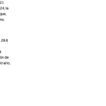
21 
4, la 
ue, 
s, 
 28,6 
 
ón de 
rario, 