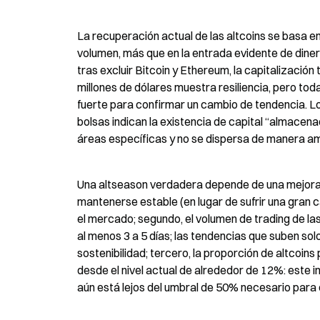
La recuperación actual de las altcoins se basa e
volumen, más que en la entrada evidente de diner
tras excluir Bitcoin y Ethereum, la capitalizació
millones de dólares muestra resiliencia, pero to
fuerte para confirmar un cambio de tendencia. Lo
bolsas indican la existencia de capital “almacen
áreas específicas y no se dispersa de manera am
Una altseason verdadera depende de una mejora s
mantenerse estable (en lugar de sufrir una gran c
el mercado; segundo, el volumen de trading de la
al menos 3 a 5 días; las tendencias que suben sol
sostenibilidad; tercero, la proporción de altcoin
desde el nivel actual de alrededor de 12%: este i
aún está lejos del umbral de 50% necesario para