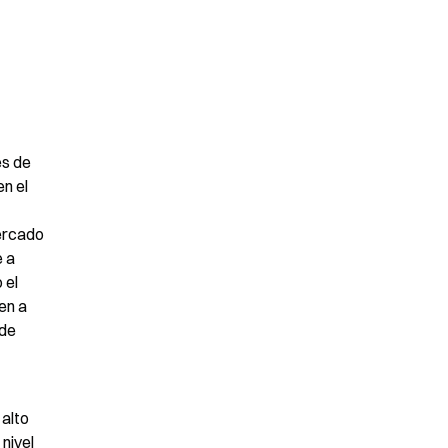
s de 
n el 
ercado 
 a 
el 
n a 
de 
alto 
nivel 