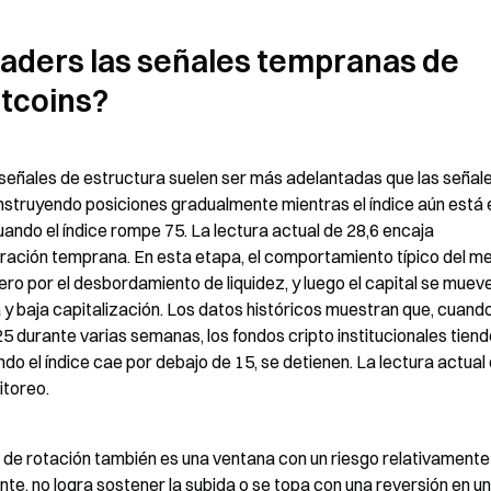
traders las señales tempranas de 
ltcoins?
s señales de estructura suelen ser más adelantadas que las señale
nstruyendo posiciones gradualmente mientras el índice aún está e
ndo el índice rompe 75. La lectura actual de 28,6 encaja 
ración temprana. En esta etapa, el comportamiento típico del m
ero por el desbordamiento de liquidez, y luego el capital se mueve
y baja capitalización. Los datos históricos muestran que, cuando 
5 durante varias semanas, los fondos cripto institucionales tiende
do el índice cae por debajo de 15, se detienen. La lectura actual 
itoreo.
de rotación también es una ventana con un riesgo relativamente 
unte, no logra sostener la subida o se topa con una reversión en un 