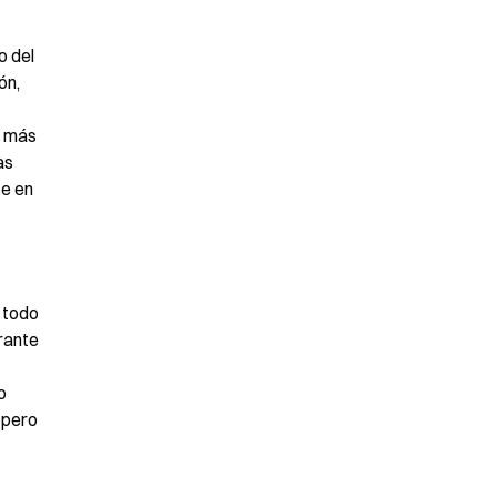
 del 
n, 
 más 
s 
e en 
 todo 
rante 
 
pero 