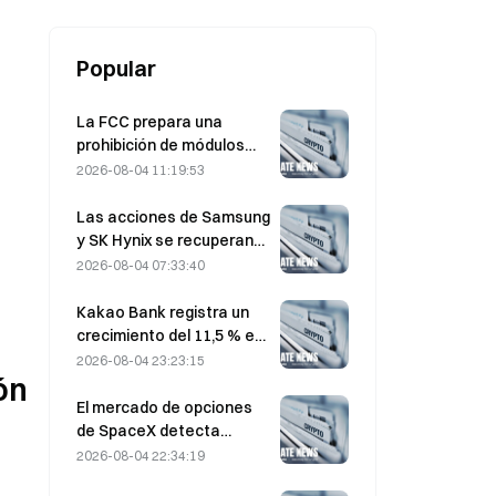
los precios del petróleo, el oro y
Bitcoin?
Popular
La FCC prepara una
prohibición de módulos
ópticos chinos para
2026-08-04 11:19:53
centros de datos; Xinyuan
se enfrenta a un impacto
Las acciones de Samsung
del 27% en su cuota de
y SK Hynix se recuperan
mercado
de pérdidas del 5 % por las
2026-08-04 07:33:40
compras minoristas
Kakao Bank registra un
crecimiento del 11,5 % en
el beneficio neto del
2026-08-04 23:23:15
n 
segundo trimestre; el
beneficio del primer
El mercado de opciones
semestre alcanza un
de SpaceX detecta
máximo histórico
misteriosas posiciones
2026-08-04 22:34:19
call con un precio de