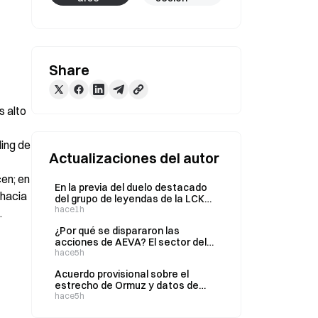
Share
 alto 
ing de 
Actualizaciones del autor
n; en 
En la previa del duelo destacado
hacia 
del grupo de leyendas de la LCK
entre KT y GEN, ¿cómo valora el
hace1h
.
mercado de predicciones de Gate
¿Por qué se dispararon las
las probabilidades de victoria del
acciones de AEVA? El sector del
32 % frente al 69 %?
lidar cobra fuerza: análisis
hace5h
completo de la nueva lógica de
Acuerdo provisional sobre el
negocio de AEVA
estrecho de Ormuz y datos de
empleo no agrícola en el
hace5h
horizonte: ¿cómo se reajustarán