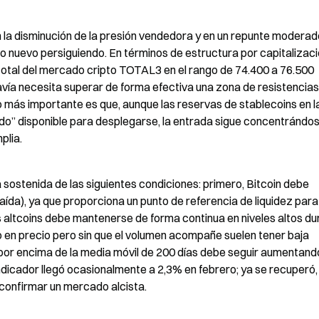
n la disminución de la presión vendedora y en un repunte moderado
o nuevo persiguiendo. En términos de estructura por capitalizació
n total del mercado cripto TOTAL3 en el rango de 74.400 a 76.500 
davía necesita superar de forma efectiva una zona de resistencias
 más importante es que, aunque las reservas de stablecoins en la
ado” disponible para desplegarse, la entrada sigue concentrándos
plia.
ostenida de las siguientes condiciones: primero, Bitcoin debe 
aída), ya que proporciona un punto de referencia de liquidez para
s altcoins debe mantenerse de forma continua en niveles altos du
o en precio pero sin que el volumen acompañe suelen tener baja 
s por encima de la media móvil de 200 días debe seguir aumentando
ndicador llegó ocasionalmente a 2,3% en febrero; ya se recuperó, 
 confirmar un mercado alcista.