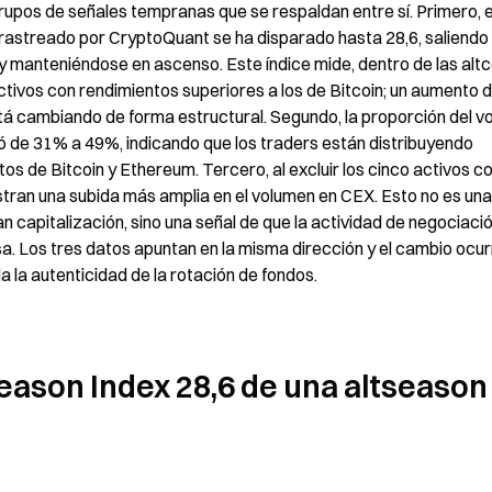
rupos de señales tempranas que se respaldan entre sí. Primero, el
 rastreado por CryptoQuant se ha disparado hasta 28,6, saliendo 
y manteniéndose en ascenso. Este índice mide, dentro de las altco
ctivos con rendimientos superiores a los de Bitcoin; un aumento de
stá cambiando de forma estructural. Segundo, la proporción del v
ió de 31% a 49%, indicando que los traders están distribuyendo 
os de Bitcoin y Ethereum. Tercero, al excluir los cinco activos co
stran una subida más amplia en el volumen en CEX. Esto no es una 
capitalización, sino una señal de que la actividad de negociación
. Los tres datos apuntan en la misma dirección y el cambio ocurr
a la autenticidad de la rotación de fondos.
season Index 28,6 de una altseason 