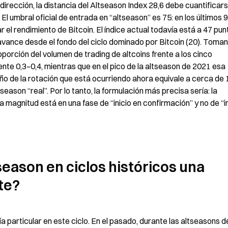
irección, la distancia del Altseason Index 28,6 debe cuantificars
l umbral oficial de entrada en “altseason” es 75: en los últimos 90
el rendimiento de Bitcoin. El índice actual todavía está a 47 pun
avance desde el fondo del ciclo dominado por Bitcoin (20). Toman
porción del volumen de trading de altcoins frente a los cinco 
te 0,3–0,4, mientras que en el pico de la altseason de 2021 esa 
año de la rotación que está ocurriendo ahora equivale a cerca de
season “real”. Por lo tanto, la formulación más precisa sería: la 
a magnitud está en una fase de “inicio en confirmación” y no de “in
eason en ciclos históricos una 
te?
a particular en este ciclo. En el pasado, durante las altseasons de