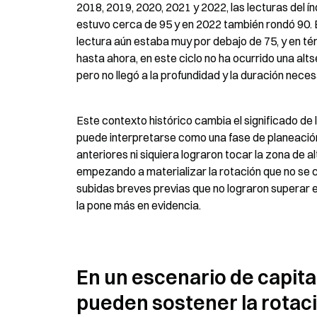
2018, 2019, 2020, 2021 y 2022, las lecturas del í
estuvo cerca de 95 y en 2022 también rondó 90. En
lectura aún estaba muy por debajo de 75, y en tér
hasta ahora, en este ciclo no ha ocurrido una alts
pero no llegó a la profundidad y la duración neces
Este contexto histórico cambia el significado de l
puede interpretarse como una fase de planeación t
anteriores ni siquiera lograron tocar la zona de al
empezando a materializar la rotación que no se c
subidas breves previas que no lograron superar el
la pone más en evidencia.
En un escenario de capital
pueden sostener la rotac