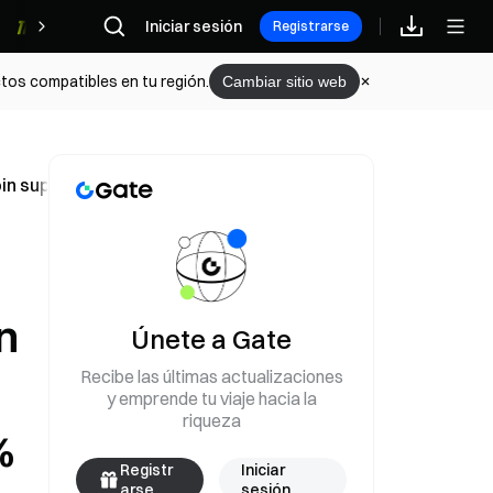
Iniciar sesión
Recompensas
Registrarse
tos compatibles en tu región.
Cambiar sitio web
n supera el 60% y la proporción de trading de altcoins clo
n
Únete a Gate
Recibe las últimas actualizaciones
y emprende tu viaje hacia la
riqueza
%
Registr
Iniciar
arse
sesión