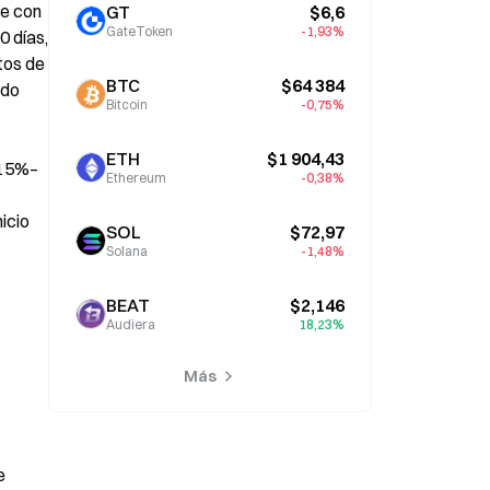
e con 
GT
$6,6
GateToken
-1,93%
 días, 
tos de 
BTC
$64 384
do 
Bitcoin
-0,75%
ETH
$1 904,43
 15%–
Ethereum
-0,38%
icio 
SOL
$72,97
Solana
-1,48%
BEAT
$2,146
Audiera
18,23%
Más
 