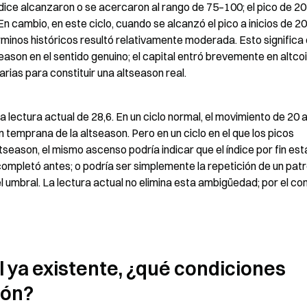
ndice alcanzaron o se acercaron al rango de 75–100; el pico de 20
 cambio, en este ciclo, cuando se alcanzó el pico a inicios de 202
minos históricos resultó relativamente moderada. Esto significa q
eason en el sentido genuino; el capital entró brevemente en altcoin
arias para constituir una altseason real.
a lectura actual de 28,6. En un ciclo normal, el movimiento de 20 a
emprana de la altseason. Pero en un ciclo en el que los picos 
tseason, el mismo ascenso podría indicar que el índice por fin está
ompletó antes; o podría ser simplemente la repetición de un patr
 umbral. La lectura actual no elimina esta ambigüedad; por el cont
 ya existente, ¿qué condiciones 
ión?