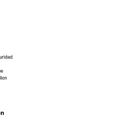
uridad 
e 
ion 
n 