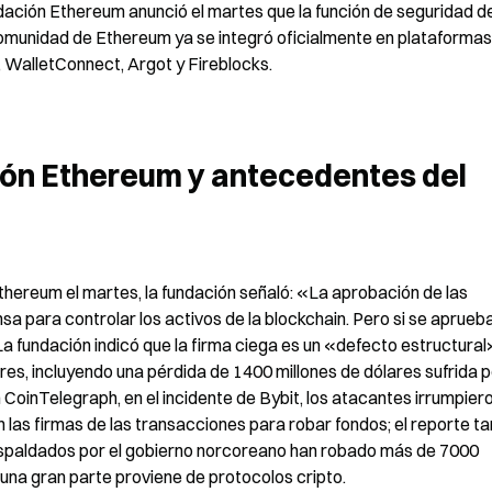
ación Ethereum anunció el martes que la función de seguridad de
 comunidad de Ethereum ya se integró oficialmente en plataformas 
 WalletConnect, Argot y Fireblocks.
ión Ethereum y antecedentes del 
hereum el martes, la fundación señaló: «La aprobación de las 
sa para controlar los activos de la blockchain. Pero si se aprueba
La fundación indicó que la firma ciega es un «defecto estructural
es, incluyendo una pérdida de 1400 millones de dólares sufrida po
oinTelegraph, en el incidente de Bybit, los atacantes irrumpiero
 las firmas de las transacciones para robar fondos; el reporte ta
espaldados por el gobierno norcoreano han robado más de 7000 
 una gran parte proviene de protocolos cripto.