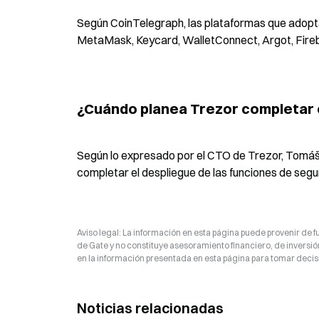
Según CoinTelegraph, las plataformas que adoptar
MetaMask, Keycard, WalletConnect, Argot, Fireb
¿Cuándo planea Trezor completar el
Según lo expresado por el CTO de Trezor, Tomáš 
completar el despliegue de las funciones de segur
Aviso legal: La información en esta página puede provenir de fu
de Gate y no constituye asesoramiento financiero, de inversión
en la información presentada en esta página para tomar decisi
Noticias relacionadas