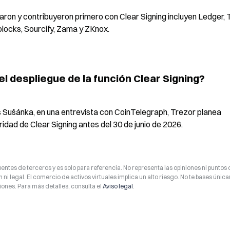
on y contribuyeron primero con Clear Signing incluyen Ledger, T
locks, Sourcify, Zama y ZKnox.
 despliegue de la función Clear Signing?
Sušánka, en una entrevista con CoinTelegraph, Trezor planea 
idad de Clear Signing antes del 30 de junio de 2026.
entes de terceros y es solo para referencia. No representa las opiniones ni puntos 
 ni legal. El comercio de activos virtuales implica un alto riesgo. No te bases úni
ones. Para más detalles, consulta el
Aviso legal
.