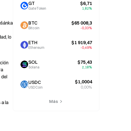
GT
$6,71
GateToken
1,82%
ušánka 
BTC
$65 008,3
Bitcoin
-0,33%
d, lo 
ETH
$1 919,47
Ethereum
-0,49%
SOL
$75,43
ción 
Solana
2,18%
a 
del 
$1,0004
USDC
0,00%
USDCoin
Más
a la 