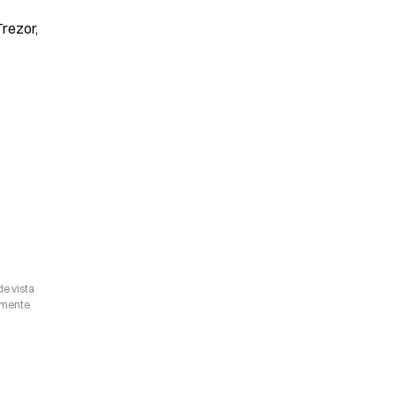
rezor, 
de vista
camente