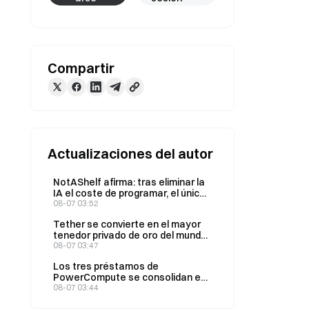
Compartir
Actualizaciones del autor
NotAShelf afirma: tras eliminar la
IA el coste de programar, el único
recurso escaso es el «gusto»
08-07 03:52
Tether se convierte en el mayor
tenedor privado de oro del mundo;
sus tenencias totales aumentan
08-07 03:47
a 146 toneladas en el segundo
Los tres préstamos de
trimestre
PowerCompute se consolidan en
un préstamo a plazo con una tasa
08-07 03:44
del 2% y 307 BTC como garantía.