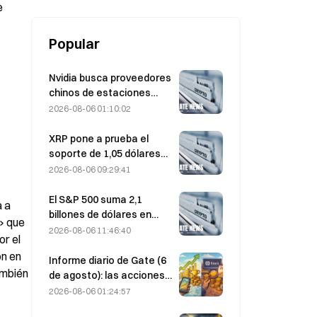
 
Popular
Nvidia busca proveedores
chinos de estaciones
base de IA para el
2026-08-06 01:10:02
despliegue de la red 6G
XRP pone a prueba el
soporte de 1,05 dólares
mientras Ethereum se
2026-08-06 09:29:41
mantiene en 1.908 dólares
con un volumen bajo
El S&P 500 suma 2,1
 a 
billones de dólares en
» que 
agosto y sube un 3,12 %,
2026-08-06 11:46:40
r el 
mientras que Bitcoin gana
n en 
solo un 2 %.
Informe diario de Gate (6
mbién 
de agosto): las acciones
preferentes STRC de
2026-08-06 01:24:57
Strategy rebotan con