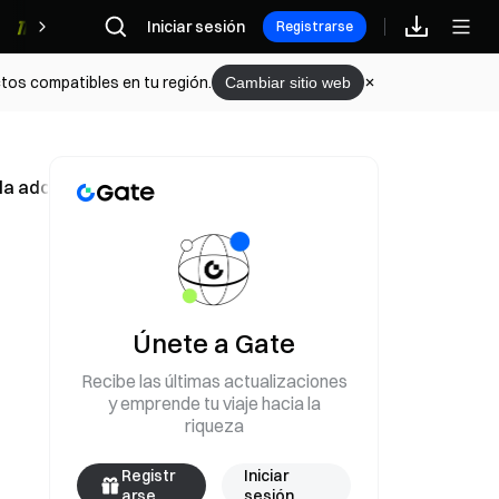
Iniciar sesión
Recompensas
Registrarse
tos compatibles en tu región.
Cambiar sitio web
 la adopta primero
Únete a Gate
Recibe las últimas actualizaciones
y emprende tu viaje hacia la
riqueza
Registr
Iniciar
arse
sesión