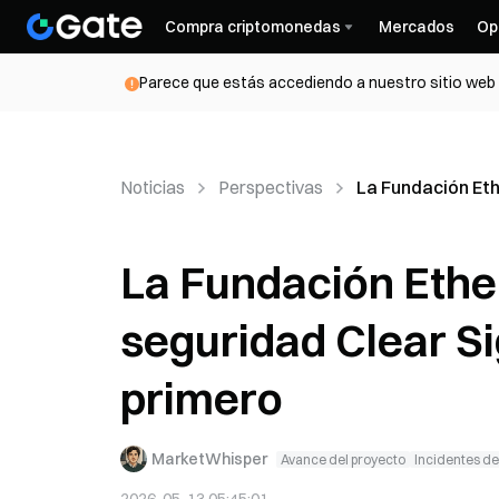
Compra criptomonedas
Mercados
Op
Parece que estás accediendo a nuestro sitio web d
Noticias
Perspectivas
La Fundación Eth
La Fundación Ethe
seguridad Clear Si
primero
MarketWhisper
Avance del proyecto
Incidentes d