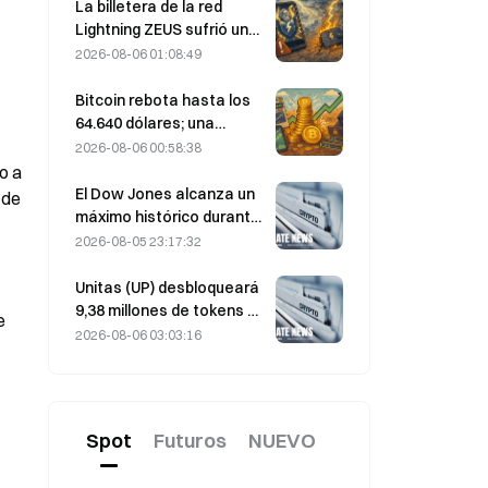
fuerza; Block eleva sus
La billetera de la red
previsiones de resultados
Lightning ZEUS sufrió un
para todo 2026
ataque y está
2026-08-06 01:08:49
temporalmente fuera de
servicio; el equipo oficial
Bitcoin rebota hasta los
afirma que los fondos de
64.640 dólares; una
los usuarios no se han
vulnerabilidad de Coldcard
2026-08-06 00:58:38
perdido
lleva las carteras activas
 a 
a máximos de tres meses
El Dow Jones alcanza un
de 
máximo histórico durante
la noche y extiende su
2026-08-05 23:17:32
racha alcista de 5 días; la
inversión en IA impulsa las
Unitas (UP) desbloqueará
ganancias
9,38 millones de tokens el
 
13 de agosto, por valor de
2026-08-06 03:03:16
3,18 millones de dólares.
Spot
Futuros
NUEVO