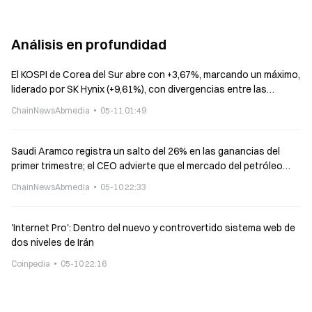
Análisis en profundidad
El KOSPI de Corea del Sur abre con +3,67%, marcando un máximo,
liderado por SK Hynix (+9,61%), con divergencias entre las
acciones asiáticas.
ChainNewsAbmedia
05-11 01:49
Saudi Aramco registra un salto del 26% en las ganancias del
primer trimestre; el CEO advierte que el mercado del petróleo
solo recuperará el equilibrio entre oferta y demanda el próximo
ChainNewsAbmedia
05-10 22:33
año
'Internet Pro': Dentro del nuevo y controvertido sistema web de
dos niveles de Irán
Coinpedia
05-10 22:16