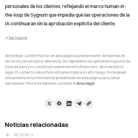
personales de los clientes, reflejando el marco human-in-
the-loop de Sygnum que impedía que las operaciones de la 
IA continuaran sin la aprobación explícita del cliente.
Ver fuente
Aviso legal: La información en esta página puede provenir de fuentes de
terceros y es solo para referencia. No representa las opiniones ni puntos de
vista de Gate y no constituye asesoramiento financiero, de inversión ni
legal. El comercio de activos virtuales implica un alto riesgo. No te bases
únicamente en la información presentada en esta página para tomar
decisiones. Para más detalles, consulta el
Aviso legal
.
Noticias relacionadas
05-20 05:11