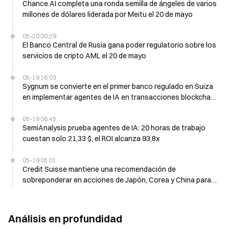
Chance AI completa una ronda semilla de ángeles de varios
millones de dólares liderada por Meitu el 20 de mayo
05-20 00:29
El Banco Central de Rusia gana poder regulatorio sobre los
servicios de cripto AML el 20 de mayo
05-19 16:03
Sygnum se convierte en el primer banco regulado en Suiza
en implementar agentes de IA en transacciones blockchain
en vivo
05-19 06:45
SemiAnalysis prueba agentes de IA: 20 horas de trabajo
cuestan solo 21,33 $, el ROI alcanza 93,8x
05-19 05:01
Credit Suisse mantiene una recomendación de
sobreponderar en acciones de Japón, Corea y China para
el 2º semestre (H2), citando el impulso de la IA
Análisis en profundidad