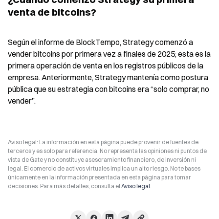
venta de bitcoins?
Según el informe de BlockTempo, Strategy comenzó a 
vender bitcoins por primera vez a finales de 2025; esta es la 
primera operación de venta en los registros públicos de la 
empresa. Anteriormente, Strategy mantenía como postura 
pública que su estrategia con bitcoins era “solo comprar, no 
vender”.
Aviso legal: La información en esta página puede provenir de fuentes de
terceros y es solo para referencia. No representa las opiniones ni puntos de
vista de Gate y no constituye asesoramiento financiero, de inversión ni
legal. El comercio de activos virtuales implica un alto riesgo. No te bases
únicamente en la información presentada en esta página para tomar
decisiones. Para más detalles, consulta el
Aviso legal
.