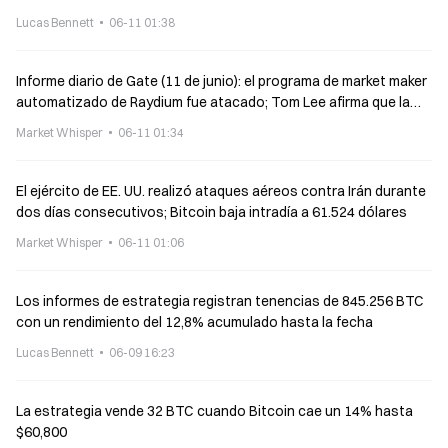
Lucas Bennett
06-11 01:38
Informe diario de Gate (11 de junio): el programa de market maker
automatizado de Raydium fue atacado; Tom Lee afirma que la
oferta de Ethereum se está contrayendo
Market Whisper
06-11 01:34
El ejército de EE. UU. realizó ataques aéreos contra Irán durante
dos días consecutivos; Bitcoin baja intradía a 61.524 dólares
Market Whisper
06-11 01:06
Los informes de estrategia registran tenencias de 845.256 BTC
con un rendimiento del 12,8% acumulado hasta la fecha
Lucas Bennett
06-09 16:23
La estrategia vende 32 BTC cuando Bitcoin cae un 14% hasta
$60,800