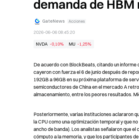
demanda de HBM n
GateNews
Acciones
2026-06-06 08:45:20
NVDA
-0,10%
MU
-1,25%
De acuerdo con BlockBeats, citando un informe d
cayeron con fuerza el 6 de junio después de rep
192GB a 96GB en su próxima plataforma de servid
semiconductores de China en el mercado A retro
almacenamiento, entre los peores resultados. Mic
Posteriormente, varias instituciones aclararon q
la CPU como una optimización temporal y que no
ancho de banda). Los analistas señalaron que el c
cómputo a la memoria, y que los participantes de l