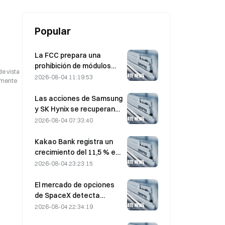
Popular
La FCC prepara una
prohibición de módulos
de vista
ópticos chinos para
2026-08-04 11:19:53
camente
centros de datos; Xinyuan
se enfrenta a un impacto
Las acciones de Samsung
del 27% en su cuota de
y SK Hynix se recuperan
mercado
de pérdidas del 5 % por las
2026-08-04 07:33:40
compras minoristas
Kakao Bank registra un
crecimiento del 11,5 % en
el beneficio neto del
2026-08-04 23:23:15
segundo trimestre; el
beneficio del primer
El mercado de opciones
semestre alcanza un
de SpaceX detecta
máximo histórico
misteriosas posiciones
2026-08-04 22:34:19
call con un precio de