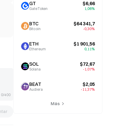
GT
$6,66
GateToken
1,06%
BTC
$64 341,7
Bitcoin
-0,30%
ETH
$1 901,56
Ethereum
0,11%
SOL
$72,67
Solana
-1,07%
BEAT
$2,05
Audiera
-11,37%
0/400
Más
tar