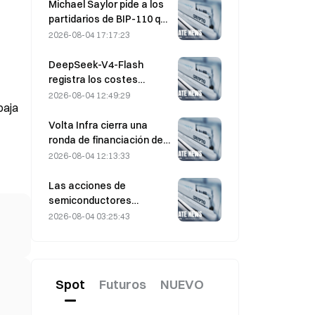
ejercicio de $330 $20M
Michael Saylor pide a los
antes del vencimiento del
partidarios de BIP-110 que
viernes
«retiren su apoyo»
2026-08-04 17:17:23
mientras el respaldo de
los mineros se estanca
DeepSeek-V4-Flash
en el 2,70 %
registra los costes
operativos más bajos
2026-08-04 12:49:29
baja
entre los principales
modelos de IA en las
Volta Infra cierra una
últimas pruebas
ronda de financiación de
comparativas
Serie A de $300M , con
2026-08-04 12:13:33
una valoración de 2.400
millones de dólares,
Las acciones de
liderada por a16z y
semiconductores
Altimeter
repuntan tras las ventas
2026-08-04 03:25:43
masivas de julio; el SOX
subió un 8,2 % la semana
pasada; los resultados de
AMD, Western Digital y
Spot
Futuros
NUEVO
SanDisk, en el punto de
mira