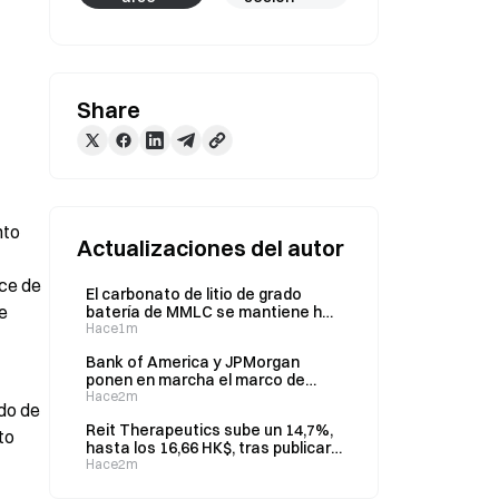
Share
to 
Actualizaciones del autor
ce de 
El carbonato de litio de grado
 
batería de MMLC se mantiene hoy
en 141.800 yuanes por tonelada
Hace1m
Bank of America y JPMorgan
ponen en marcha el marco de
pagos de Swift; más de 60 bancos
Hace2m
do de 
de 25 países respaldan la
Reit Therapeutics sube un 14,7%,
iniciativa
o 
hasta los 16,66 HK$, tras publicar
sus resultados semestrales.
Hace2m