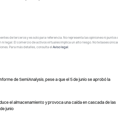
entes de terceros y es solo para referencia. No representa las opiniones ni puntos 
 ni legal. El comercio de activos virtuales implica un alto riesgo. No te bases úni
ones. Para más detalles, consulta el
Aviso legal
.
nforme de SemiAnalysis, pese a que el 5 de junio se aprobó la
educe el almacenamiento y provoca una caída en cascada de las
de junio