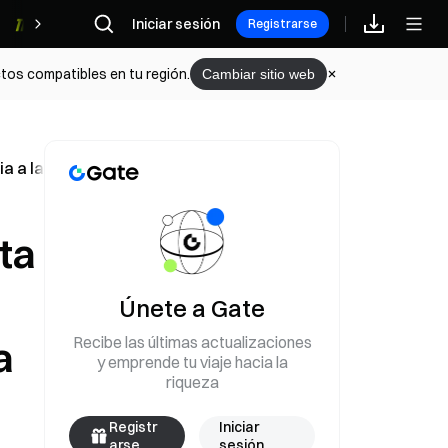
Iniciar sesión
Recompensas
Registrarse
tos compatibles en tu región.
Cambiar sitio web
a a la configuración de memoria del servidor Vera Rubin; 
ta
Únete a Gate
Recibe las últimas actualizaciones
a
y emprende tu viaje hacia la
riqueza
Registr
Iniciar
arse
sesión