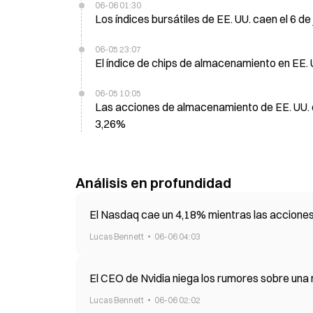
06-06 01:30
Los índices bursátiles de EE. UU. caen el 6 d
06-05 23:07
El índice de chips de almacenamiento en EE. 
06-05 10:05
Las acciones de almacenamiento de EE. UU. ca
3,26%
Análisis en profundidad
El Nasdaq cae un 4,18% mientras las acciones
Lucas Bennett
06-06 04:03
El CEO de Nvidia niega los rumores sobre un
Lucas Bennett
06-06 02:02