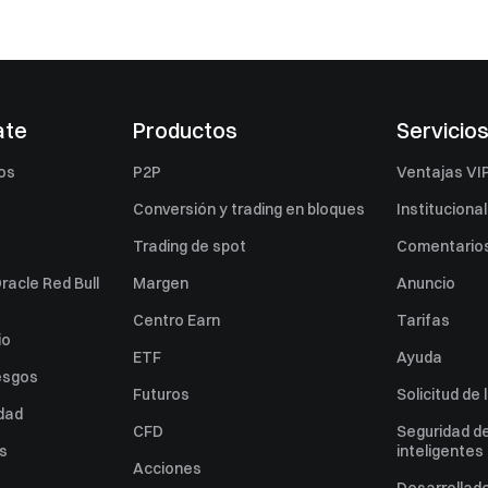
ate
Productos
Servicio
os
P2P
Ventajas VI
Conversión y trading en bloques
Institucional
Trading de spot
Comentarios
racle Red Bull
Margen
Anuncio
Centro Earn
Tarifas
io
ETF
Ayuda
esgos
Futuros
Solicitud de 
idad
CFD
Seguridad de
es
inteligentes
Acciones