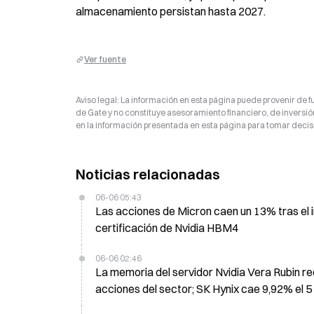
almacenamiento persistan hasta 2027.
Ver fuente
Aviso legal: La información en esta página puede provenir de fu
de Gate y no constituye asesoramiento financiero, de inversión
en la información presentada en esta página para tomar decisi
Noticias relacionadas
06-06 05:43
Las acciones de Micron caen un 13% tras el i
certificación de Nvidia HBM4
06-06 02:46
La memoria del servidor Nvidia Vera Rubin r
acciones del sector; SK Hynix cae 9,92% el 5 