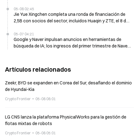
05-08 02:45
Jie Yue Xingchen completa una ronda de financiación de
2,5B con socios del sector, incluidos Huaqin y ZTE, el 8 de
mayo
05-07 04:21
Google y Naver impulsan anuncios en herramientas de
búsqueda de IA; los ingresos del primer trimestre de Naver
suben un 16,3% hasta 2,22 mil millones de dólares
Artículos relacionados
Zeekr, BYD se expanden en Corea del Sur, desafiando el dominio
de Hyundai-Kia
Crypto Frontier
05-08 08:01
LG CNS lanza la plataforma PhysicalWorks para la gestión de
flotas mixtas de robots
Crypto Frontier
05-08 05:01