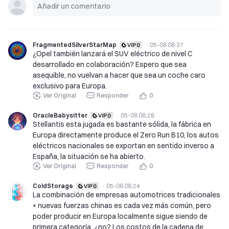
FragmentedSilverStarMap
·
05-08 08:37
¿Opel también lanzará el SUV eléctrico de nivel C
desarrollado en colaboración? Espero que sea
asequible, no vuelvan a hacer que sea un coche caro
exclusivo para Europa.
Ver Original
Responder
0
OracleBabysitter
·
05-08 08:28
Stellantis esta jugada es bastante sólida, la fábrica en
Europa directamente produce el Zero Run B10, los autos
eléctricos nacionales se exportan en sentido inverso a
España, la situación se ha abierto.
Ver Original
Responder
0
ColdStorage
·
05-08 08:24
La combinación de empresas automotrices tradicionales
+ nuevas fuerzas chinas es cada vez más común, pero
poder producir en Europa localmente sigue siendo de
primera categoría, ¿no? Los costos de la cadena de