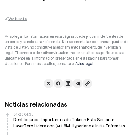
Ver fuente
Aviso legal: La información en esta página puede provenir de fuentes de
terceros y es solo para referencia. No representa las opiniones ni puntos de
vista de Gate y no constituye asesoramiento financiero, de inversión ni
legal. El comercio de activos virtuales implica un alto riesgo. No te bases
únicamente en la información presentada en esta página para tomar
decisiones. Para más detalles, consulta el
Aviso legal
.
Noticias relacionadas
04-20 04:31
Desbloqueos Importantes de Tokens Esta Semana:
LayerZero Lidera con $41.8M, Hyperlane e Initia Enfrentan
Alta Dilución