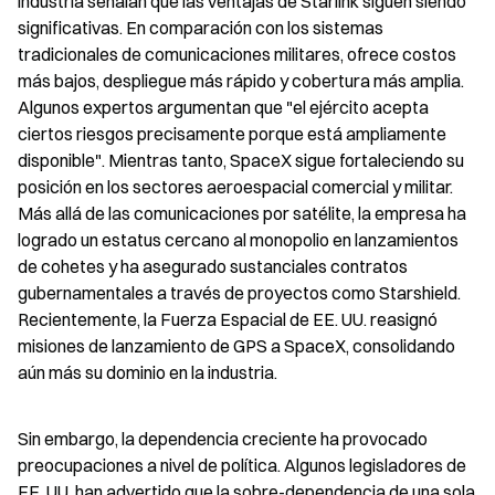
industria señalan que las ventajas de Starlink siguen siendo 
significativas. En comparación con los sistemas 
tradicionales de comunicaciones militares, ofrece costos 
más bajos, despliegue más rápido y cobertura más amplia. 
Algunos expertos argumentan que "el ejército acepta 
ciertos riesgos precisamente porque está ampliamente 
disponible". Mientras tanto, SpaceX sigue fortaleciendo su 
posición en los sectores aeroespacial comercial y militar. 
Más allá de las comunicaciones por satélite, la empresa ha 
logrado un estatus cercano al monopolio en lanzamientos 
de cohetes y ha asegurado sustanciales contratos 
gubernamentales a través de proyectos como Starshield. 
Recientemente, la Fuerza Espacial de EE. UU. reasignó 
misiones de lanzamiento de GPS a SpaceX, consolidando 
aún más su dominio en la industria.
Sin embargo, la dependencia creciente ha provocado 
preocupaciones a nivel de política. Algunos legisladores de 
EE. UU. han advertido que la sobre-dependencia de una sola 