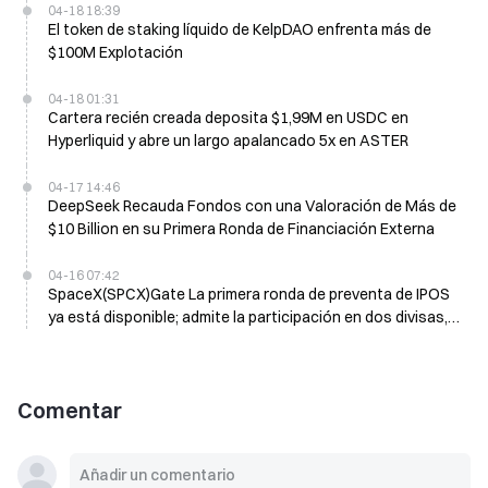
04-18 18:39
El token de staking líquido de KelpDAO enfrenta más de
$100M Explotación
04-18 01:31
Cartera recién creada deposita $1,99M en USDC en
Hyperliquid y abre un largo apalancado 5x en ASTER
04-17 14:46
DeepSeek Recauda Fondos con una Valoración de Más de
$10 Billion en su Primera Ronda de Financiación Externa
04-16 07:42
SpaceX(SPCX)Gate La primera ronda de preventa de IPOS
ya está disponible; admite la participación en dos divisas,
USDT y GUSD; se distribuye el 22 de abril
Comentar