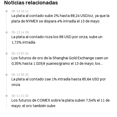
Noticias relacionadas
05-13 15:12
La plata al contado sube 2% hasta 88,24 USD/oz, ya que la
plata de NYMEX se dispara 4% intradía el 13 de mayo
05-13 14:36
La plata al contado roza los 88 USD por onza, sube un
1,72% intradía
05-13 07:32
Los futuros de oro de la Shanghai Gold Exchange caen un
0,35% hasta 1.029,8 yuanes/gramo el 13 de mayo; los
futuros de plata suben un 1,48%
05-13 05:35
La plata al contado cae 1% intradía hasta 85,64 USD por
onza
05-11 21:02
Los futuros de COMEX sobre la plata suben 7,54% el 11 de
mayo; el oro también sube