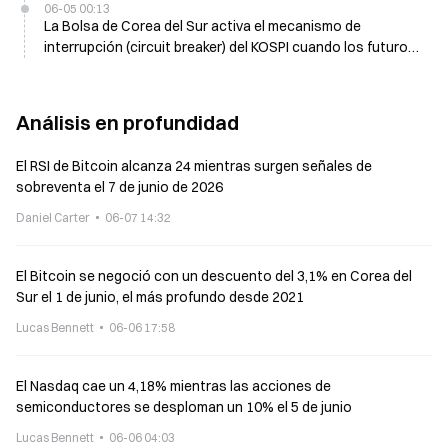
06-05 00:13
La Bolsa de Corea del Sur activa el mecanismo de
interrupción (circuit breaker) del KOSPI cuando los futuros
caen un 5% el 5 de junio
Análisis en profundidad
El RSI de Bitcoin alcanza 24 mientras surgen señales de
sobreventa el 7 de junio de 2026
Daniel Carter
06-07 14:32
El Bitcoin se negoció con un descuento del 3,1% en Corea del
Sur el 1 de junio, el más profundo desde 2021
Lucas Bennett
06-06 17:58
El Nasdaq cae un 4,18% mientras las acciones de
semiconductores se desploman un 10% el 5 de junio
Lucas Bennett
06-06 04:03