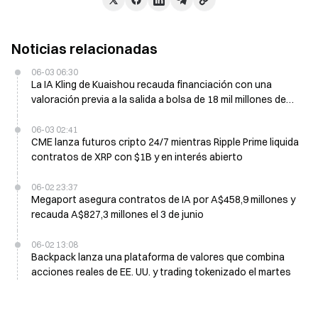
Noticias relacionadas
06-03 06:30
La IA Kling de Kuaishou recauda financiación con una
valoración previa a la salida a bolsa de 18 mil millones de
dólares y apunta a una IPO en Hong Kong en 2027
06-03 02:41
CME lanza futuros cripto 24/7 mientras Ripple Prime liquida
contratos de XRP con $1B y en interés abierto
06-02 23:37
Megaport asegura contratos de IA por A$458,9 millones y
recauda A$827,3 millones el 3 de junio
06-02 13:08
Backpack lanza una plataforma de valores que combina
acciones reales de EE. UU. y trading tokenizado el martes