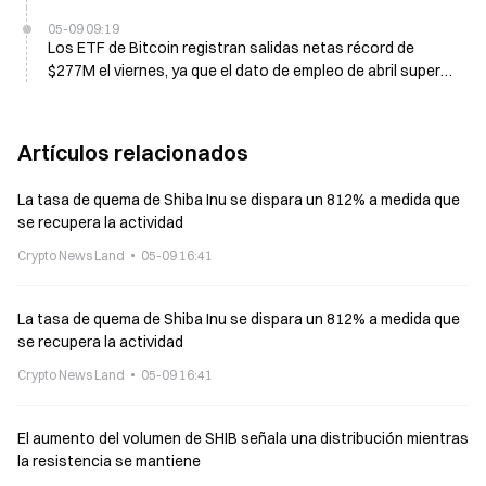
de suelo
05-09 09:19
Los ETF de Bitcoin registran salidas netas récord de
$277M el viernes, ya que el dato de empleo de abril supera
las expectativas pero no logra aliviar las preocupaciones
macroeconómicas
Artículos relacionados
La tasa de quema de Shiba Inu se dispara un 812% a medida que
se recupera la actividad
Crypto News Land
05-09 16:41
La tasa de quema de Shiba Inu se dispara un 812% a medida que
se recupera la actividad
Crypto News Land
05-09 16:41
El aumento del volumen de SHIB señala una distribución mientras
la resistencia se mantiene