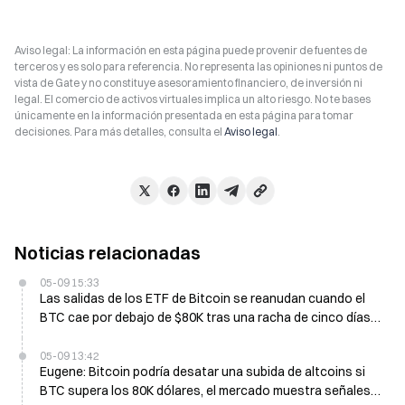
Aviso legal: La información en esta página puede provenir de fuentes de
terceros y es solo para referencia. No representa las opiniones ni puntos de
vista de Gate y no constituye asesoramiento financiero, de inversión ni
legal. El comercio de activos virtuales implica un alto riesgo. No te bases
únicamente en la información presentada en esta página para tomar
decisiones. Para más detalles, consulta el
Aviso legal
.
Noticias relacionadas
05-09 15:33
Las salidas de los ETF de Bitcoin se reanudan cuando el
BTC cae por debajo de $80K tras una racha de cinco días
de entradas
05-09 13:42
Eugene: Bitcoin podría desatar una subida de altcoins si
BTC supera los 80K dólares, el mercado muestra señales