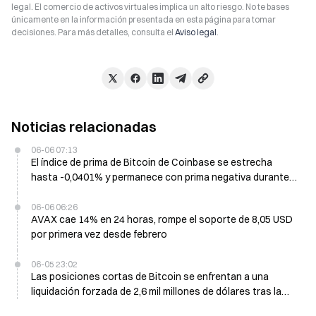
legal. El comercio de activos virtuales implica un alto riesgo. No te bases
únicamente en la información presentada en esta página para tomar
decisiones. Para más detalles, consulta el
Aviso legal
.
Noticias relacionadas
06-06 07:13
El índice de prima de Bitcoin de Coinbase se estrecha
hasta -0,0401% y permanece con prima negativa durante
19 días consecutivos
06-06 06:26
AVAX cae 14% en 24 horas, rompe el soporte de 8,05 USD
por primera vez desde febrero
06-05 23:02
Las posiciones cortas de Bitcoin se enfrentan a una
liquidación forzada de 2,6 mil millones de dólares tras la
caída del viernes hasta 61.100 dólares