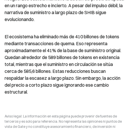
en un rango estrecho e incierto. A pesar del impulso débil, la 
narrativa de suministro a largo plazo de SHIB sigue 
evolucionando.
El ecosistema ha eliminado más de 410 billones de tokens 
mediante transacciones de quema. Eso representa 
aproximadamente el 41% de la base de suministro original. 
Quedan alrededor de 589 billones de tokens en existencia 
total, mientras que el suministro en circulación se sitúa 
cerca de 585,6 billones. Estas reducciones buscan 
respaldar la escasez a largo plazo. Sin embargo, la acción 
del precio a corto plazo sigue ignorando ese cambio 
estructural.
Aviso legal: La información en esta página puede provenir de fuentes de
terceros y es solo para referencia. No representa las opiniones ni puntos de
vista de Gate y no constituye asesoramiento financiero, de inversión ni