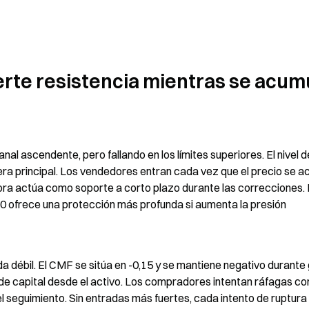
erte resistencia mientras se acumu
al ascendente, pero fallando en los límites superiores. El nivel de
ra principal. Los vendedores entran cada vez que el precio se ac
ora actúa como soporte a corto plazo durante las correcciones. 
0 ofrece una protección más profunda si aumenta la presión 
ébil. El CMF se sitúa en -0,15 y se mantiene negativo durante 
de capital desde el activo. Los compradores intentan ráfagas cor
el seguimiento. Sin entradas más fuertes, cada intento de ruptura 