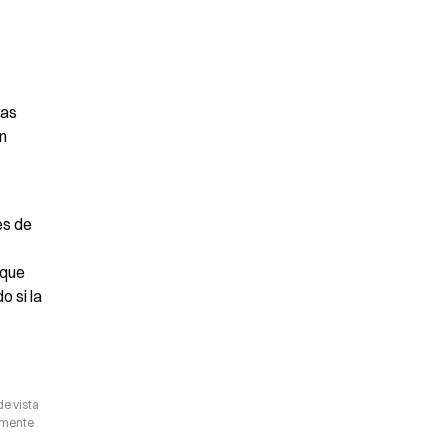
as 
 
s de 
que 
 si la 
de vista
camente