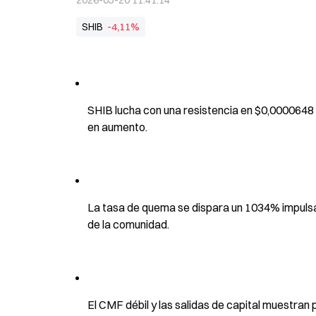
2026-05-20 11:41:14
SHIB
-4,11%
SHIB lucha con una resistencia en $0,0000648 a
en aumento.
La tasa de quema se dispara un 1034% impulsada
de la comunidad.
El CMF débil y las salidas de capital muestran p