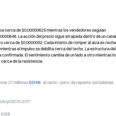
zaba cerca de $0,00000625 mientras los vendedores seguían 
0000648. La acción del precio sigue atrapada dentro de un canal
 cerca de $0,0000052. Cada intento de romper al alza es recha
ientras el impulso se debilita cerca del techo. La estructura del 
confirmada. El sentimiento cambia de un lado a otro mientras los
 cerca de la resistencia.
zar 27 millones 
$SHIB 
  al vacío—pero, de repente, las ballenas 
r.com/yO2CPL07fT
e 2026