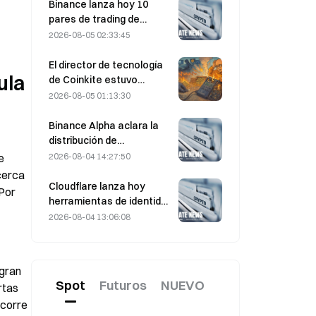
sobre el estrecho de
Binance lanza hoy 10
Ormuz
pares de trading de
bStocks a las 20:00
2026-08-05 02:33:45
(UTC+8), sin comisiones
de maker
El director de tecnología
la 
de Coinkite estuvo
implicado en el incidente
2026-08-05 01:13:30
de seguridad relacionado
con una vulnerabilidad de
Binance Alpha aclara la
Coldcard, que
distribución de
desencadenó cuatro
recompensas de
2026-08-04 14:27:50
 
oleadas de ataques y
MarsCoin: se envían
erca 
provocó pérdidas por
automáticamente a los
Cloudflare lanza hoy
Por 
valor de 114 millones de
titulares de billeteras,
herramientas de identidad
dólares.
mientras que los usuarios
y billetera para agentes
2026-08-04 13:06:08
de CEX reciben SPCXB
de IA
según un promedio
mensual mínimo de 10.000.
gran 
Spot
Futuros
NUEVO
tas 
corre 