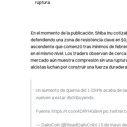
ruptura.
En el momento de la publicación, Shiba Inu coti
defendiendo una zona de resistencia clave en $0,
ascendente que comenzó tras mínimos de febrero
en el mismo nivel. Los traders observan de cerca m
mercado aún muestra compresión sin una ruptura 
alcistas luchan por construir una fuerza duradera
Un aumento de quema del 1.034% acaba de lan
vuelven a estar distribuyendo.
Fuente: https://t.co/x4DRYHGBn4 pic.twitte
— DailyCoin (@ReadDailyCoin) 15 de mayo d