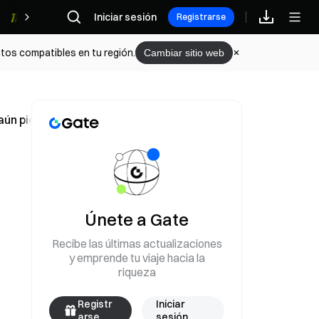
Iniciar sesión
Recompensas
Registrarse
tos compatibles en tu región.
Cambiar sitio web
n pierden la batalla en el nivel de $0.0000648
Únete a Gate
Recibe las últimas actualizaciones
y emprende tu viaje hacia la
riqueza
Registr
Iniciar
arse
sesión