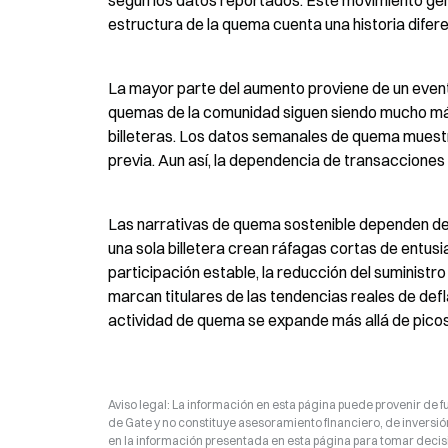
según los datos reportados. Este movimiento gener
estructura de la quema cuenta una historia difere
La mayor parte del aumento proviene de un evento
quemas de la comunidad siguen siendo mucho más
billeteras. Los datos semanales de quema muest
previa. Aun así, la dependencia de transacciones a
Las narrativas de quema sostenible dependen de
una sola billetera crean ráfagas cortas de entus
participación estable, la reducción del suminist
marcan titulares de las tendencias reales de defla
actividad de quema se expande más allá de picos
Aviso legal: La información en esta página puede provenir de fu
de Gate y no constituye asesoramiento financiero, de inversión
en la información presentada en esta página para tomar decisi