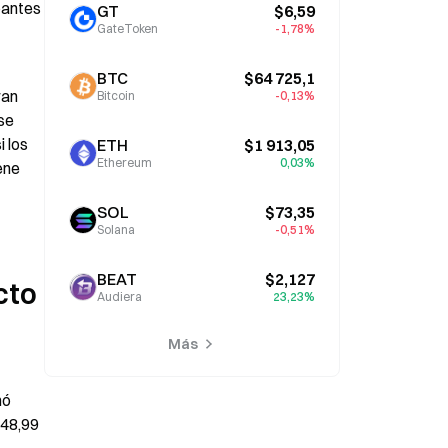
antes 
GT
$6,59
GateToken
-1,78%
BTC
$64 725,1
an 
Bitcoin
-0,13%
e 
 los 
ETH
$1 913,05
Ethereum
0,03%
ne 
SOL
$73,35
Solana
-0,51%
BEAT
$2,127
to 
Audiera
23,23%
Más
ó 
48,99 