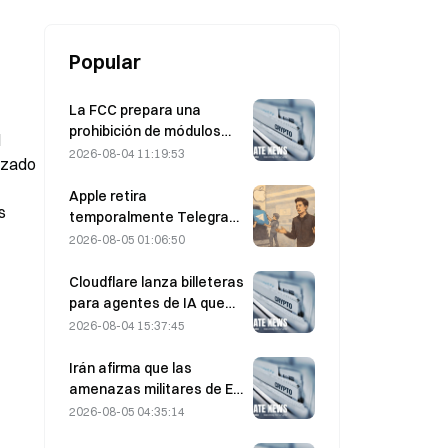
Popular
La FCC prepara una
prohibición de módulos
 
ópticos chinos para
2026-08-04 11:19:53
zado 
centros de datos; Xinyuan
se enfrenta a un impacto
Apple retira
 
del 27% en su cuota de
temporalmente Telegram
mercado
por CSAM; Dúrov lo niega
2026-08-05 01:06:50
y afirma que sufrió un
«ataque de seguridad»
Cloudflare lanza billeteras
para agentes de IA que
permiten realizar pagos
2026-08-04 15:37:45
autónomos mediante API
el 4 de agosto
Irán afirma que las
amenazas militares de EE.
UU. retrasan el acuerdo
2026-08-05 04:35:14
del 5 de agosto con Omán