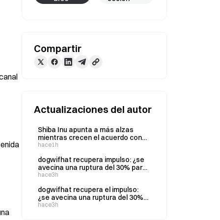
Compartir
canal 
Actualizaciones del autor
Shiba Inu apunta a más alzas
mientras crecen el acuerdo con
enida 
Emirates y el interés de búsqueda
hace1h
dogwifhat recupera impulso: ¿se
avecina una ruptura del 30% para
WIF?
hace3h
dogwifhat recupera el impulso:
¿se avecina una ruptura del 30%
de WIF?
hace3h
na 