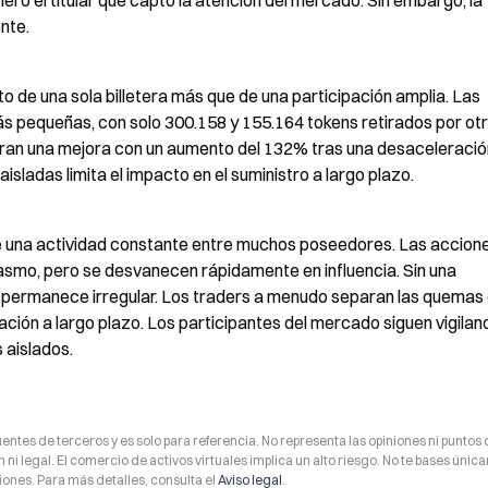
ó el titular que captó la atención del mercado. Sin embargo, la 
nte.
 de una sola billetera más que de una participación amplia. Las 
 pequeñas, con solo 300.158 y 155.164 tokens retirados por otr
ran una mejora con un aumento del 132% tras una desaceleración
isladas limita el impacto en el suministro a largo plazo.
 una actividad constante entre muchos poseedores. Las accione
iasmo, pero se desvanecen rápidamente en influencia. Sin una 
ro permanece irregular. Los traders a menudo separan las quemas 
ción a largo plazo. Los participantes del mercado siguen vigilando
 aislados.
entes de terceros y es solo para referencia. No representa las opiniones ni puntos 
 ni legal. El comercio de activos virtuales implica un alto riesgo. No te bases úni
ones. Para más detalles, consulta el
Aviso legal
.