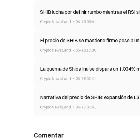
SHIB lucha por definir rumbo mientras el RSI s
Crypto News Land
05-19 09:51
El precio de SHIB se mantiene firme pese a un 
Crypto News Land
05-18 17:36
La quema de Shiba Inu se dispara un 1.034% má
Crypto News Land
05-18 07:41
Narrativa del precio de SHIB: expansión de L3 y
Crypto News Land
05-17 07:41
Comentar