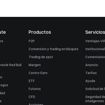
ate
Productos
Servicio
os
P2P
Ventajas VI
Conversión y trading en bloques
Institucional
Trading de spot
Comentarios
racle Red Bull
Margen
Anuncio
Centro Earn
Tarifas
io
ETF
Ayuda
esgos
Futuros
Solicitud de 
idad
CFD
Seguridad de
es
inteligentes
Acciones