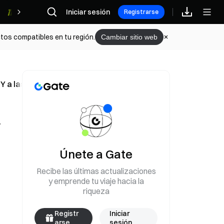
Iniciar sesión
Recompensas
Registrarse
tos compatibles en tu región.
Cambiar sitio web
 a las 10:30 a.m. ET
y
Únete a Gate
Recibe las últimas actualizaciones
y emprende tu viaje hacia la
riqueza
Registr
Iniciar
arse
sesión