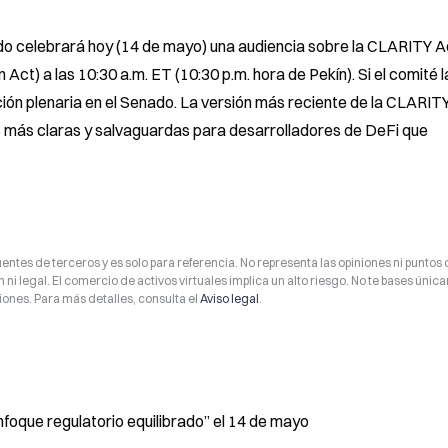
o celebrará hoy (14 de mayo) una audiencia sobre la CLARITY Ac
t) a las 10:30 a.m. ET (10:30 p.m. hora de Pekín). Si el comité la
ión plenaria en el Senado. La versión más reciente de la CLARITY
 más claras y salvaguardas para desarrolladores de DeFi que 
entes de terceros y es solo para referencia. No representa las opiniones ni puntos 
 ni legal. El comercio de activos virtuales implica un alto riesgo. No te bases úni
ones. Para más detalles, consulta el
Aviso legal
.
foque regulatorio equilibrado” el 14 de mayo