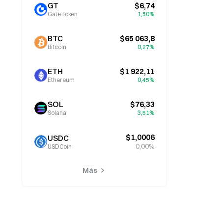
GT
$6,74
GateToken
1,50%
BTC
$65 063,8
Bitcoin
0,27%
ETH
$1 922,11
Ethereum
0,45%
SOL
$76,33
Solana
3,51%
$1,0006
USDC
0,00%
USDCoin
Más