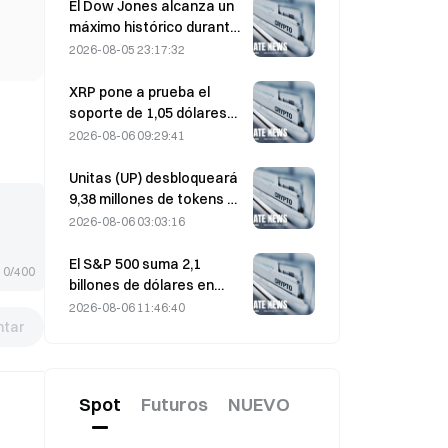
a máximos de tres meses
El Dow Jones alcanza un
máximo histórico durante
la noche y extiende su
2026-08-05 23:17:32
racha alcista de 5 días; la
inversión en IA impulsa las
XRP pone a prueba el
ganancias
soporte de 1,05 dólares
mientras Ethereum se
2026-08-06 09:29:41
mantiene en 1.908 dólares
con un volumen bajo
Unitas (UP) desbloqueará
9,38 millones de tokens el
13 de agosto, por valor de
2026-08-06 03:03:16
3,18 millones de dólares.
El S&P 500 suma 2,1
0/400
billones de dólares en
agosto y sube un 3,12 %,
2026-08-06 11:46:40
tar
mientras que Bitcoin gana
solo un 2 %.
Spot
Futuros
NUEVO