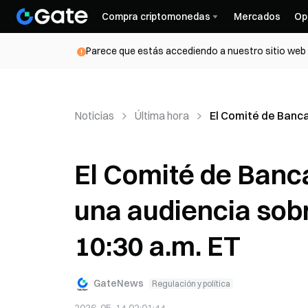
Compra criptomonedas
Mercados
Op
Parece que estás accediendo a nuestro sitio web d
Noticias
Última hora
El Comité de Banca
El Comité de Banc
una audiencia sobr
10:30 a.m. ET
GateNews
Regulación y política