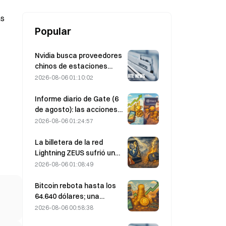
institucional de ETH
as
Popular
Nvidia busca proveedores
chinos de estaciones
base de IA para el
2026-08-06 01:10:02
despliegue de la red 6G
Informe diario de Gate (6
de agosto): las acciones
preferentes STRC de
2026-08-06 01:24:57
Strategy rebotan con
fuerza; Block eleva sus
La billetera de la red
previsiones de resultados
Lightning ZEUS sufrió un
para todo 2026
ataque y está
2026-08-06 01:08:49
temporalmente fuera de
servicio; el equipo oficial
Bitcoin rebota hasta los
afirma que los fondos de
64.640 dólares; una
los usuarios no se han
vulnerabilidad de Coldcard
2026-08-06 00:58:38
perdido
lleva las carteras activas