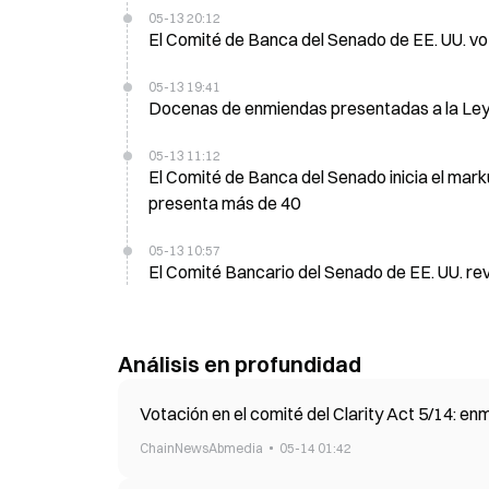
05-13 20:12
El Comité de Banca del Senado de EE. UU. vo
05-13 19:41
Docenas de enmiendas presentadas a la Ley d
05-13 11:12
El Comité de Banca del Senado inicia el mar
presenta más de 40
05-13 10:57
El Comité Bancario del Senado de EE. UU. re
Análisis en profundidad
Votación en el comité del Clarity Act 5/14: e
ChainNewsAbmedia
05-14 01:42