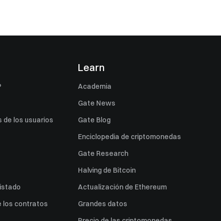
s
Learn
P
Academia
Gate News
 de los usuarios
Gate Blog
Enciclopedia de criptomonedas
Gate Research
Halving de Bitcoin
listado
Actualización de Ethereum
 los contratos
Grandes datos
Precio de las criptomonedas