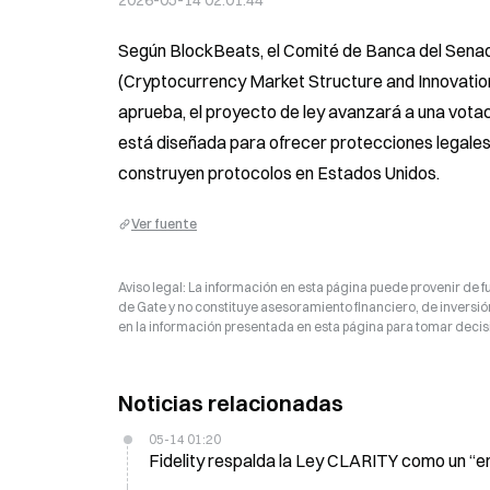
2026-05-14 02:01:44
Según BlockBeats, el Comité de Banca del Senad
(Cryptocurrency Market Structure and Innovation Ac
aprueba, el proyecto de ley avanzará a una votac
está diseñada para ofrecer protecciones legales
construyen protocolos en Estados Unidos.
Ver fuente
Aviso legal: La información en esta página puede provenir de fu
de Gate y no constituye asesoramiento financiero, de inversión
en la información presentada en esta página para tomar decisi
Noticias relacionadas
05-14 01:20
Fidelity respalda la Ley CLARITY como un “en