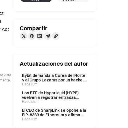
t 
 
Compartir
 Act 
Actualizaciones del autor
de vista
Bybit demanda a Corea del Norte
y al Grupo Lazarus por un hackeo
camente
de 1.500 millones de dólares y
Hace10m
obtiene una orden de congelación
Los ETF de Hyperliquid (HYPE)
de activos
vuelven a registrar entradas
netas por 2,84 millones de dólares
Hace12m
tras tres semanas de salidas por
El CEO de SharpLink se opone a la
30,6 millones de dólares
EIP-8363 de Ethereum y afirma
que unas recompensas de staking
Hace18m
nulas socavarían el atractivo