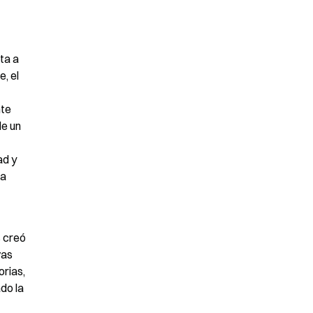
a a 
 el 
te 
e un 
d y 
a 
 creó 
as 
rias, 
o la 