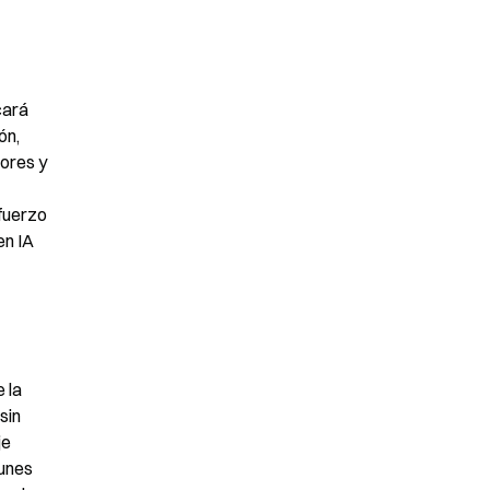
ará 
n, 
ores y 
fuerzo 
en IA
la 
in 
e 
unes 