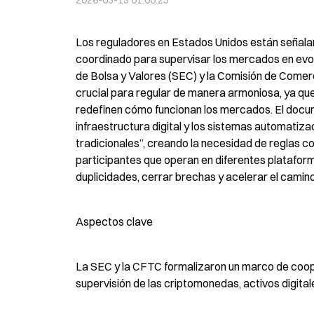
2026-03-13 01:00:25
Los reguladores en Estados Unidos están señala
coordinado para supervisar los mercados en evol
de Bolsa y Valores (SEC) y la Comisión de Come
crucial para regular de manera armoniosa, ya 
redefinen cómo funcionan los mercados. El docu
infraestructura digital y los sistemas automatiza
tradicionales”, creando la necesidad de reglas co
participantes que operan en diferentes plataform
duplicidades, cerrar brechas y acelerar el camino
Aspectos clave
La SEC y la CFTC formalizaron un marco de coop
supervisión de las criptomonedas, activos digital