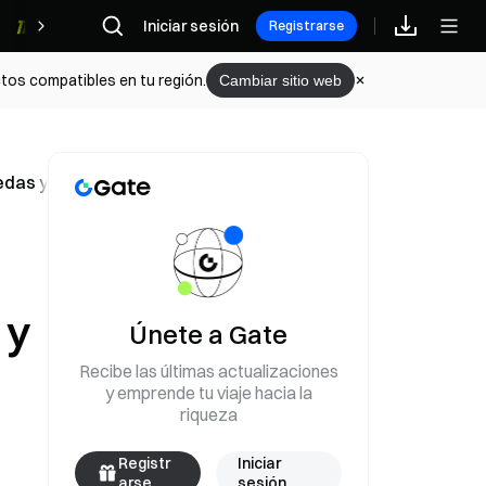
Iniciar sesión
Recompensas
Registrarse
tos compatibles en tu región.
Cambiar sitio web
edas y otros mercados
 y
Únete a Gate
Recibe las últimas actualizaciones
y emprende tu viaje hacia la
riqueza
Registr
Iniciar
arse
sesión