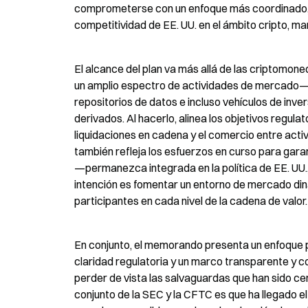
comprometerse con un enfoque más coordinado, l
competitividad de EE. UU. en el ámbito cripto, m
El alcance del plan va más allá de las criptomon
un amplio espectro de actividades de mercado
repositorios de datos e incluso vehículos de inve
derivados. Al hacerlo, alinea los objetivos regulato
liquidaciones en cadena y el comercio entre activ
también refleja los esfuerzos en curso para gara
—permanezca integrada en la política de EE. UU., 
intención es fomentar un entorno de mercado dinám
participantes en cada nivel de la cadena de valor.
En conjunto, el memorando presenta un enfoque p
claridad regulatoria y un marco transparente y c
perder de vista las salvaguardas que han sido ce
conjunto de la SEC y la CFTC es que ha llegado 