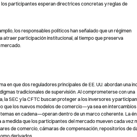
los participantes esperan directrices concretas y reglas de 
mplio, los responsables políticos han señalado que un régimen 
 atraer participación institucional, al tiempo que preserva 
l mercado.
a en que dos reguladores principales de EE. UU. abordan una ind
digmas tradicionales de supervisión. Al comprometerse con una 
a, la SEC y la CFTC buscan proteger a los inversores y participan
do que los nuevos modelos de comercio—ya sea en intercambios 
sistemas en cadena—operan dentro de un marco coherente. La énf
va a medida que los participantes del mercado mueven cada vez 
ugares de comercio, cámaras de compensación, repositorios de da
como derivados.