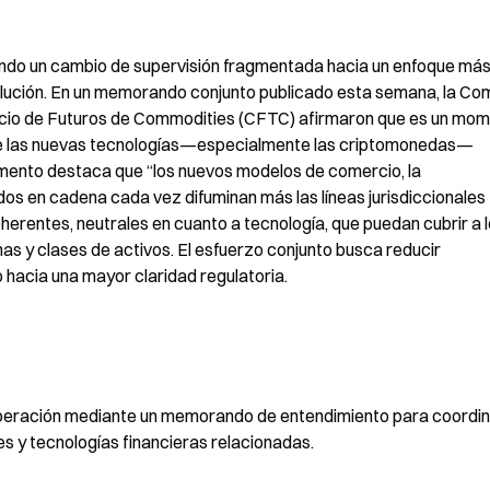
ndo un cambio de supervisión fragmentada hacia un enfoque más
ución. En un memorando conjunto publicado esta semana, la Comi
rcio de Futuros de Commodities (CFTC) afirmaron que es un mom
que las nuevas tecnologías—especialmente las criptomonedas—
mento destaca que “los nuevos modelos de comercio, la 
dos en cadena cada vez difuminan más las líneas jurisdiccionales 
herentes, neutrales en cuanto a tecnología, que puedan cubrir a l
as y clases de activos. El esfuerzo conjunto busca reducir 
 hacia una mayor claridad regulatoria.
eración mediante un memorando de entendimiento para coordina
es y tecnologías financieras relacionadas.