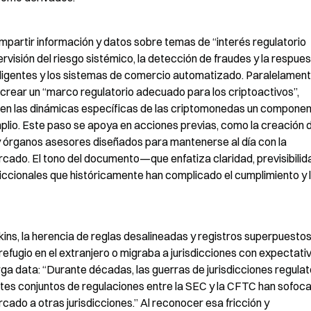
mpartir información y datos sobre temas de “interés regulatorio 
visión del riesgo sistémico, la detección de fraudes y la respuest
igentes y los sistemas de comercio automatizado. Paralelamente,
ear un “marco regulatorio adecuado para los criptoactivos”, 
 en las dinámicas específicas de las criptomonedas un componen
lio. Este paso se apoya en acciones previas, como la creación d
 órganos asesores diseñados para mantenerse al día con la 
rcado. El tono del documento—que enfatiza claridad, previsibilida
iccionales que históricamente han complicado el cumplimiento y l
ins, la herencia de reglas desalineadas y registros superpuestos
efugio en el extranjero o migraba a jurisdicciones con expectativ
rga data: “Durante décadas, las guerras de jurisdicciones regulato
ntes conjuntos de regulaciones entre la SEC y la CFTC han sofocad
cado a otras jurisdicciones.” Al reconocer esa fricción y 