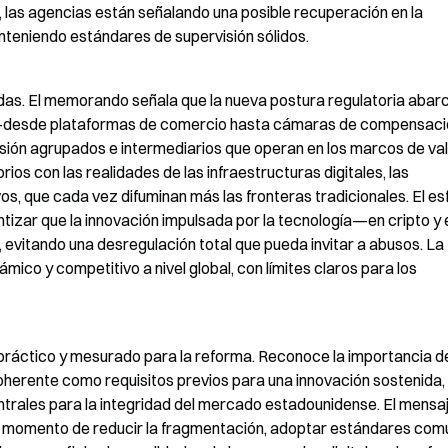
as agencias están señalando una posible recuperación en la 
anteniendo estándares de supervisión sólidos.
edas. El memorando señala que la nueva postura regulatoria abarc
—desde plataformas de comercio hasta cámaras de compensació
rsión agrupados e intermediarios que operan en los marcos de val
rios con las realidades de las infraestructuras digitales, las 
os, que cada vez difuminan más las fronteras tradicionales. El es
ntizar que la innovación impulsada por la tecnología—en cripto y 
evitando una desregulación total que pueda invitar a abusos. La 
ico y competitivo a nivel global, con límites claros para los 
ráctico y mesurado para la reforma. Reconoce la importancia de 
oherente como requisitos previos para una innovación sostenida, s
ntrales para la integridad del mercado estadounidense. El mensaj
el momento de reducir la fragmentación, adoptar estándares com