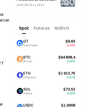
desencadenó cuatro
Sur opta por acciones
2026-08-04 21:49:43
oleadas de ataques y
estables el 4 de agosto,
provocó pérdidas por
se 
en medio de la volatilidad
valor de 114 millones de
del mercado
arcan 
dólares.
Spot
Futuros
NUEVO
GT
$6,63
GateToken
-0,30%
BTC
$64 808,4
Bitcoin
0,35%
y 
ETH
$1 913,75
Ethereum
0,01%
SOL
$73,52
Solana
0,45%
l 
USDC
$1,0006