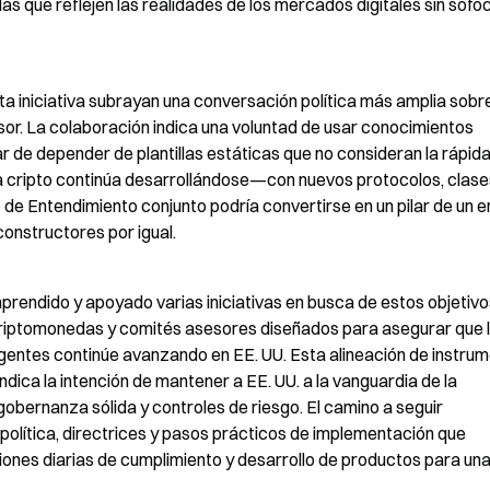
s que reflejen las realidades de los mercados digitales sin sofoca
a iniciativa subrayan una conversación política más amplia sobre
sor. La colaboración indica una voluntad de usar conocimientos 
ar de depender de plantillas estáticas que no consideran la rápida
 cripto continúa desarrollándose—con nuevos protocolos, clases
 Entendimiento conjunto podría convertirse en un pilar de un e
constructores por igual.
endido y apoyado varias iniciativas en busca de estos objetivos
criptomonedas y comités asesores diseñados para asegurar que l
rgentes continúe avanzando en EE. UU. Esta alineación de instrum
indica la intención de mantener a EE. UU. a la vanguardia de la 
gobernanza sólida y controles de riesgo. El camino a seguir 
política, directrices y pasos prácticos de implementación que 
ones diarias de cumplimiento y desarrollo de productos para una