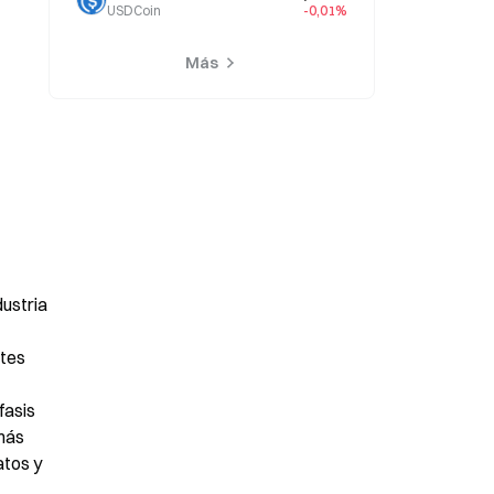
USDCoin
-0,01%
Más
ustria 
tes 
asis 
más 
tos y 