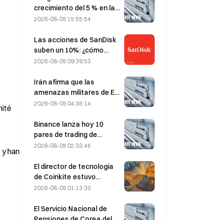
crecimiento del 5 % en las
ventas, impulsado por el
2026-08-05 15:55:54
turismo de la Copa del
Mundo durante junio y
Las acciones de SanDisk
julio.
suben un 10%: ¿cómo
está iniciando HBF un
2026-08-05 09:39:53
nuevo ciclo de
almacenamiento para la
Irán afirma que las
IA y pueden los
amenazas militares de EE.
resultados financieros
UU. retrasan el acuerdo
2026-08-05 04:35:14
ité 
validar la tesis de
del 5 de agosto con Omán
crecimiento?
sobre el estrecho de
Binance lanza hoy 10
Ormuz
pares de trading de
bStocks a las 20:00
2026-08-05 02:33:45
y han 
(UTC+8), sin comisiones
de maker
El director de tecnología
de Coinkite estuvo
implicado en el incidente
2026-08-05 01:13:30
de seguridad relacionado
con una vulnerabilidad de
El Servicio Nacional de
Coldcard, que
Pensiones de Corea del