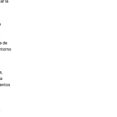
r la 
 
 
 de 
ntorno 
, 
a 
entos 
 