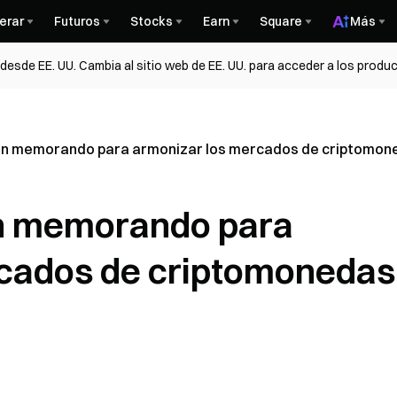
erar
Futuros
Stocks
Earn
Square
Más
esde EE. UU. Cambia al sitio web de EE. UU. para acceder a los produc
an memorando para armonizar los mercados de criptomon
n memorando para
cados de criptomonedas