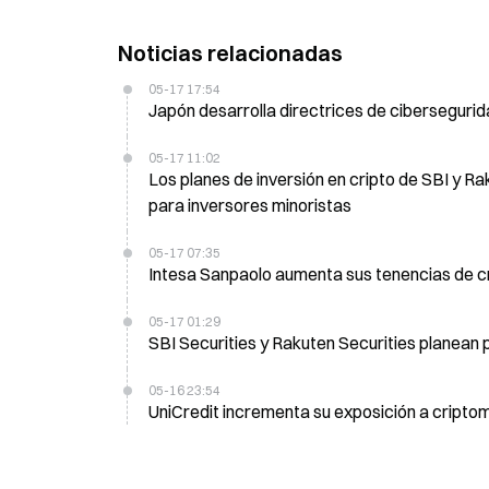
Noticias relacionadas
05-17 17:54
Japón desarrolla directrices de ciberseguri
05-17 11:02
Los planes de inversión en cripto de SBI y R
para inversores minoristas
05-17 07:35
05-17 01:29
SBI Securities y Rakuten Securities planean 
05-16 23:54
UniCredit incrementa su exposición a cripto