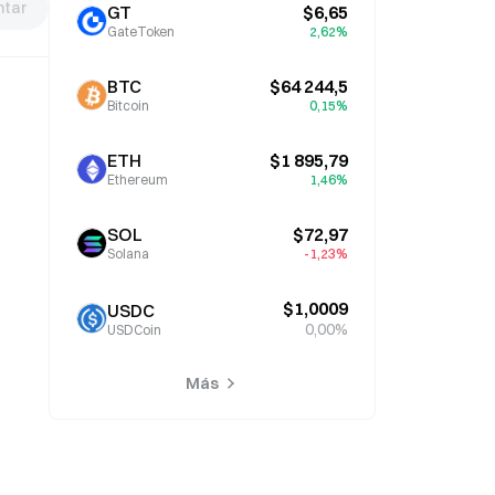
tar
GT
$6,65
GateToken
2,62%
BTC
$64 244,5
Bitcoin
0,15%
ETH
$1 895,79
Ethereum
1,46%
SOL
$72,97
Solana
-1,23%
$1,0009
USDC
0,00%
USDCoin
Más