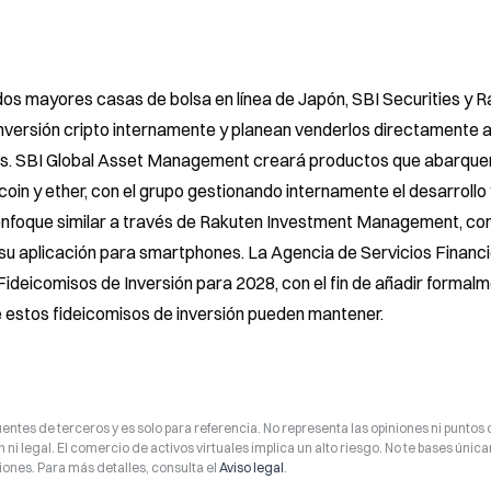
dos mayores casas de bolsa en línea de Japón, SBI Securities y R
inversión cripto internamente y planean venderlos directamente a
mas. SBI Global Asset Management creará productos que abarquen
oin y ether, con el grupo gestionando internamente el desarrollo y
 enfoque similar a través de Rakuten Investment Management, con
u aplicación para smartphones. La Agencia de Servicios Financi
ideicomisos de Inversión para 2028, con el fin de añadir formalm
 estos fideicomisos de inversión pueden mantener.
entes de terceros y es solo para referencia. No representa las opiniones ni puntos 
 ni legal. El comercio de activos virtuales implica un alto riesgo. No te bases úni
ones. Para más detalles, consulta el
Aviso legal
.