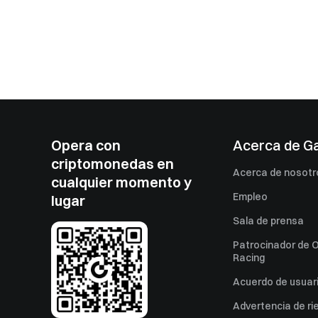
Opera con
Acerca de G
criptomonedas en
Acerca de nosotr
cualquier momento y
Empleo
lugar
Sala de prensa
Patrocinador de O
Racing
Acuerdo de usuar
Advertencia de ri