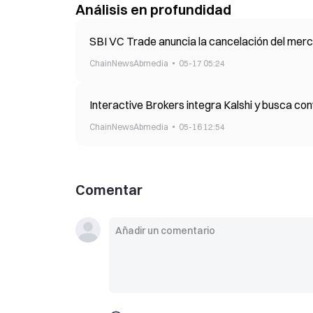
Análisis en profundidad
SBI VC Trade anuncia la cancelación del merca
ChainNewsAbmedia
05-17 05:24
Interactive Brokers integra Kalshi y busca co
ChainNewsAbmedia
05-16 12:54
Comentar