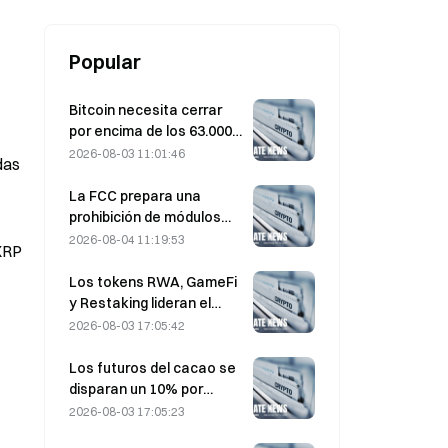
Popular
Bitcoin necesita cerrar
por encima de los 63.000
USD en agosto para
2026-08-03 11:01:46
das
confirmar el suelo del
mercado bajista, según
La FCC prepara una
una investigación de 10x.
prohibición de módulos
ópticos chinos para
2026-08-04 11:19:53
m y XRP
centros de datos; Xinyuan
se enfrenta a un impacto
Los tokens RWA, GameFi
del 27% en su cuota de
y Restaking lideran el
mercado
rendimiento del mercado
2026-08-03 17:05:42
en julio
Los futuros del cacao se
disparan un 10% por
preocupaciones sobre el
2026-08-03 17:05:23
suministro y se acercan a