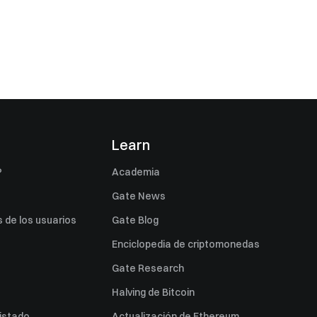
s
Learn
P
Academia
Gate News
 de los usuarios
Gate Blog
Enciclopedia de criptomonedas
Gate Research
Halving de Bitcoin
listado
Actualización de Ethereum