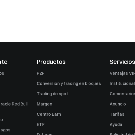
ate
Productos
Servicio
os
P2P
Ventajas VI
Conversión y trading en bloques
Institucional
Trading de spot
Comentarios
racle Red Bull
Margen
Anuncio
Centro Earn
Tarifas
io
ETF
Ayuda
esgos
Futuros
Solicitud de 