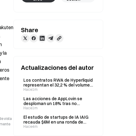
akuten 
Share
 
 
 la 
 
Actualizaciones del autor
eros 
ente 
Los contratos RWA de Hyperliquid
representan el 32,2 % del volumen
de negociación en el segundo
Hace1m
trimestre de 2026 y generan
Las acciones de AppLovin se
213.000 millones de dólares
desploman un 18% tras no
alcanzar los ingresos previstos en
Hace1m
el segundo trimestre; Piper
El estudio de startups de IA IAIG
Sandler reduce el precio objetivo a
de vista
recauda $6M en una ronda de
385 dólares
camente
financiación presemilla liderada
Hace4m
por Aleph