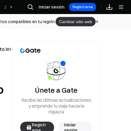
Iniciar sesión
Recompensas
Registrarse
tos compatibles en tu región.
Cambiar sitio web
pto internos
o
Únete a Gate
Recibe las últimas actualizaciones
y emprende tu viaje hacia la
riqueza
Registr
Iniciar
arse
sesión