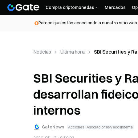
Compra criptomonedas
Mercados
Op
Parece que estás accediendo a nuestro sitio web d
Noticias
Última hora
SBI Securities y R
SBI Securities y R
desarrollan fideic
internos
GateNews
Acciones
Asociaciones y ecosistema