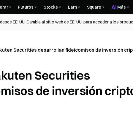
erar
Futuros
Stocks
Earn
Square
Más
esde EE. UU. Cambia al sitio web de EE. UU. para acceder a los produc
akuten Securities desarrollan fideicomisos de inversión cri
akuten Securities
omisos de inversión cript