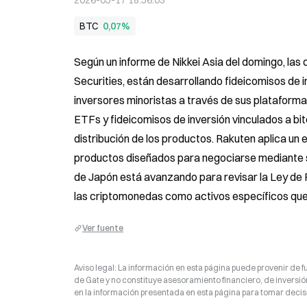
2026-05-17 18:56:03
BTC
0,07%
Según un informe de Nikkei Asia del domingo, las 
Securities, están desarrollando fideicomisos de 
inversores minoristas a través de sus platafor
ETFs y fideicomisos de inversión vinculados a bitc
distribución de los productos. Rakuten aplica un
productos diseñados para negociarse mediante s
de Japón está avanzando para revisar la Ley de F
las criptomonedas como activos específicos que
Ver fuente
Aviso legal: La información en esta página puede provenir de fu
de Gate y no constituye asesoramiento financiero, de inversión
en la información presentada en esta página para tomar decisi