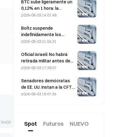
los 6.000 dólares la
BTC sube ligeramente un
tonelada
0,12% en 1 hora: la
distensión geopolítica y el
2026-08-03 14:07:46
impulso del sentimiento
macro impulsan un rebote
Boltz suspende
a corto plazo
indefinidamente los
servicios de su puente de
2026-08-03 21:04:31
Bitcoin tras ataques
asistidos por IA
Oficial israelí: No habrá
retirada militar antes de
que Hamás se desarme
2026-08-03 17:39:07
Senadores demócratas
de EE. UU. instan a la CFTC
a restringir los productos
2026-08-03 16:07:35
de apuestas sobre
incendios forestales ante
una temporada récord de
incendios
0/400
Spot
Futuros
NUEVO