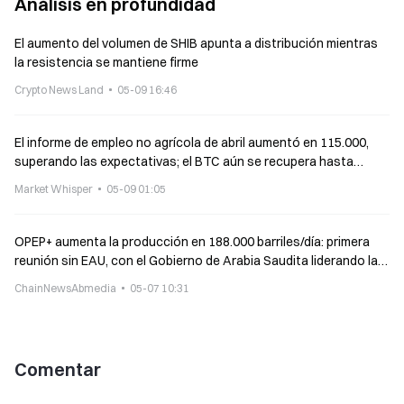
Análisis en profundidad
El aumento del volumen de SHIB apunta a distribución mientras
la resistencia se mantiene firme
Crypto News Land
05-09 16:46
El informe de empleo no agrícola de abril aumentó en 115.000,
superando las expectativas; el BTC aún se recupera hasta
80.000 dólares
Market Whisper
05-09 01:05
OPEP+ aumenta la producción en 188.000 barriles/día: primera
reunión sin EAU, con el Gobierno de Arabia Saudita liderando la
contención del aumento de producción
ChainNewsAbmedia
05-07 10:31
Comentar