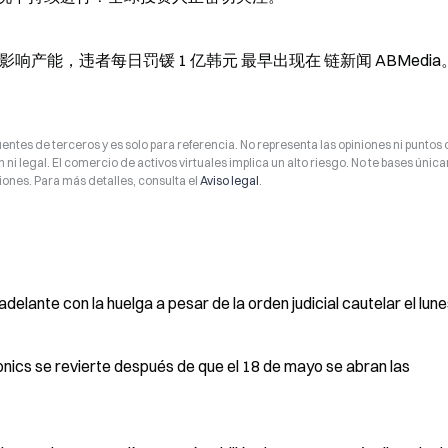
产能，违者每日罚锾 1 亿韩元 最早出现在 链新闻 ABMedia
entes de terceros y es solo para referencia. No representa las opiniones ni puntos 
 ni legal. El comercio de activos virtuales implica un alto riesgo. No te bases úni
ones. Para más detalles, consulta el
Aviso legal
.
delante con la huelga a pesar de la orden judicial cautelar el lun
nics se revierte después de que el 18 de mayo se abran las