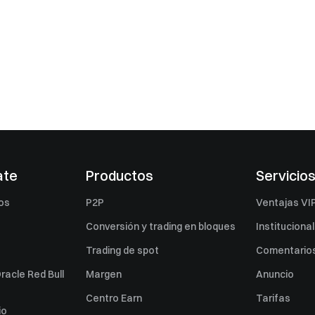
ate
Productos
Servicio
os
P2P
Ventajas VI
Conversión y trading en bloques
Institucional
Trading de spot
Comentarios
racle Red Bull
Margen
Anuncio
Centro Earn
Tarifas
io