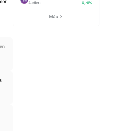
imer
Audiera
0,76%
Más
 en
s