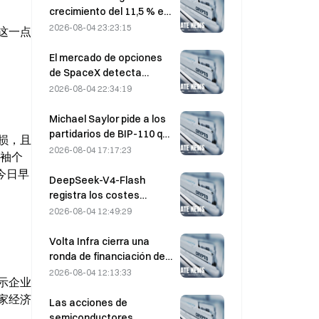
crecimiento del 11,5 % en
el beneficio neto del
2026-08-04 23:23:15
这一点
segundo trimestre; el
beneficio del primer
El mercado de opciones
semestre alcanza un
de SpaceX detecta
máximo histórico
misteriosas posiciones
2026-08-04 22:34:19
call con un precio de
ejercicio de $330 $20M
Michael Saylor pide a los
antes del vencimiento del
partidarios de BIP-110 que
损，且
viernes
«retiren su apoyo»
2026-08-04 17:17:23
领袖个
mientras el respaldo de
今日早
los mineros se estanca
DeepSeek-V4-Flash
en el 2,70 %
registra los costes
operativos más bajos
2026-08-04 12:49:29
entre los principales
modelos de IA en las
Volta Infra cierra una
últimas pruebas
ronda de financiación de
comparativas
Serie A de $300M , con
2026-08-04 12:13:33
示企业
una valoración de 2.400
家经济
millones de dólares,
Las acciones de
liderada por a16z y
semiconductores