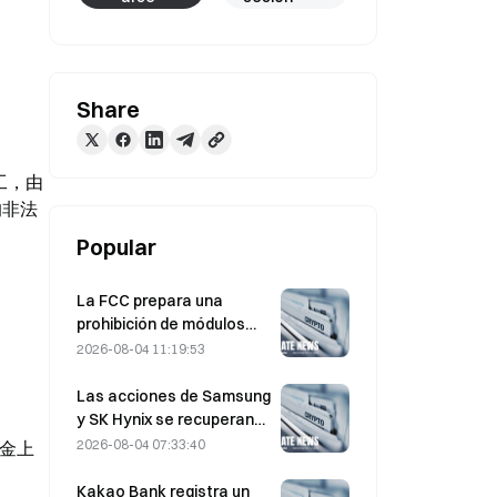
Share
罢工，由
的非法
Popular
La FCC prepara una
prohibición de módulos
ópticos chinos para
2026-08-04 11:19:53
centros de datos; Xinyuan
se enfrenta a un impacto
Las acciones de Samsung
del 27% en su cuota de
y SK Hynix se recuperan
mercado
de pérdidas del 5 % por las
2026-08-04 07:33:40
奖金上
compras minoristas
Kakao Bank registra un