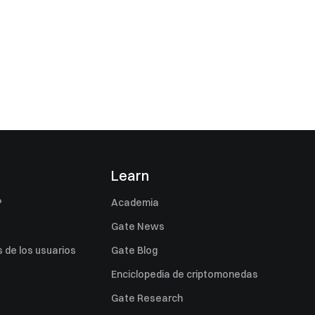
s
Learn
P
Academia
Gate News
 de los usuarios
Gate Blog
Enciclopedia de criptomonedas
Gate Research