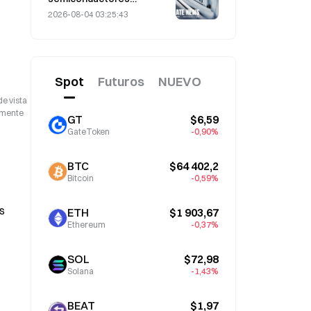
Altimeter
repuntan tras las ventas
2026-08-04 03:25:43
masivas de julio; el SOX
。
subió un 8,2 % la semana
pasada; los resultados de
AMD, Western Digital y
Spot
Futuros
NUEVO
SanDisk, en el punto de
mira
de vista
camente
GT
$6,59
GateToken
-0,90%
BTC
$64 402,2
Bitcoin
-0,59%
es
ETH
$1 903,67
Ethereum
-0,37%
SOL
$72,98
Solana
-1,43%
BEAT
$1,97