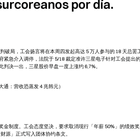
urcoreanos por día.
因劳资谈判破局，工会扬言将在本周四发起高达 5 万人参与的 18 天总
紧急介入调停，法院于 5/18 裁定准许三星电子针对工会提出
判决一出，三星股价早盘一度上涨约 6,7%。
通：营收恐蒸发 4 兆韩元）
金制度。工会态度坚决，要求取消现行「年薪 50%」的绩效
奖金财源」正式写入团体协约条文。