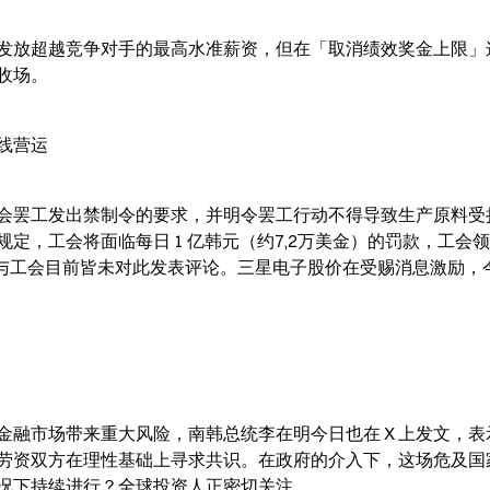
发放超越竞争对手的最高水准薪资，但在「取消绩效奖金上限」
收场。
线营运
会罢工发出禁制令的要求，并明令罢工行动不得导致生产原料受
定，工会将面临每日 1 亿韩元（约7,2万美金）的罚款，工会
星官方与工会目前皆未对此发表评论。三星电子股价在受赐消息激励，
融市场带来重大风险，南韩总统李在明今日也在 X 上发文，表
劳资双方在理性基础上寻求共识。在政府的介入下，这场危及国
况下持续进行？全球投资人正密切关注。