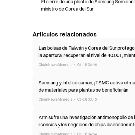
El cierre de una planta de Samsung Semicondu
ministro de Corea del Sur
Artículos relacionados
Las bolsas de Taiwán y Corea del Sur protago
la apertura, recuperan el nivel de 40.001, mien
máximo de pérdidas.
ChainNewsAbmedia
05-18 05:25
Samsung y Intel se suman, ¡TSMC activa el may
de materiales para plantas se beneficiarán
ChainNewsAbmedia
05-18 03:45
Arm sufre una investigación antimonopolio de l
licencias y los negocios de chips diseñados i
ChainNewsAbmedia
05-16 04:54