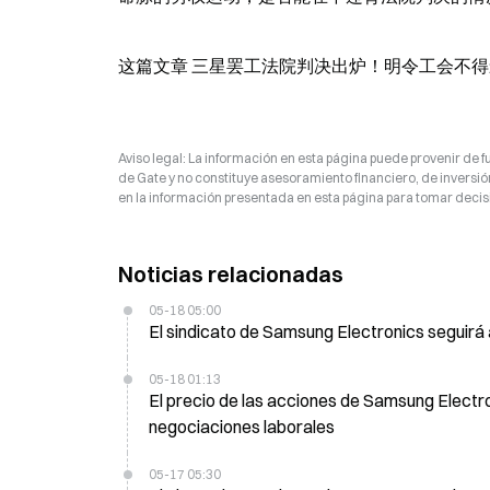
这篇文章 三星罢工法院判决出炉！明令工会不得影响
Aviso legal: La información en esta página puede provenir de fu
de Gate y no constituye asesoramiento financiero, de inversión
en la información presentada en esta página para tomar decisi
Noticias relacionadas
05-18 05:00
El sindicato de Samsung Electronics seguirá a
05-18 01:13
El precio de las acciones de Samsung Electro
negociaciones laborales
05-17 05:30