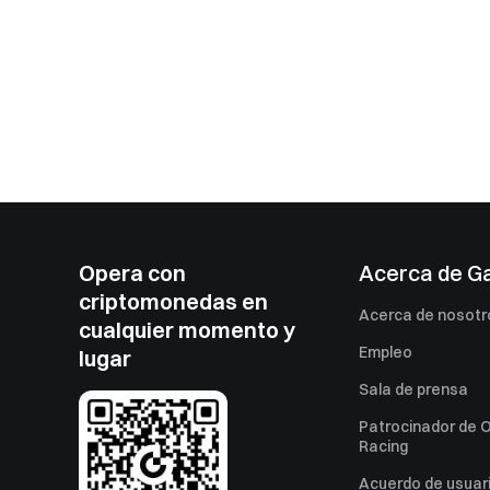
Opera con
Acerca de G
criptomonedas en
Acerca de nosotr
cualquier momento y
Empleo
lugar
Sala de prensa
Patrocinador de O
Racing
Acuerdo de usuar