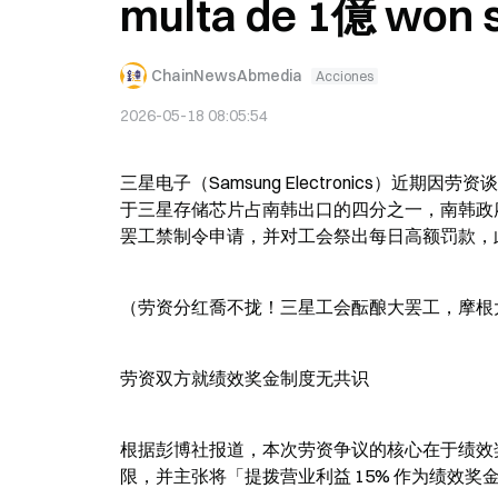
multa de 1億 won s
ChainNewsAbmedia
Acciones
2026-05-18 08:05:54
三星电子（Samsung Electronics）近期
于三星存储芯片占南韩出口的四分之一，南韩政府
罢工禁制令申请，并对工会祭出每日高额罚款，此
（劳资分红喬不拢！三星工会酝酿大罢工，摩根大
劳资双方就绩效奖金制度无共识
根据彭博社报道，本次劳资争议的核心在于绩效奖
限，并主张将「提拨营业利益 15% 作为绩效