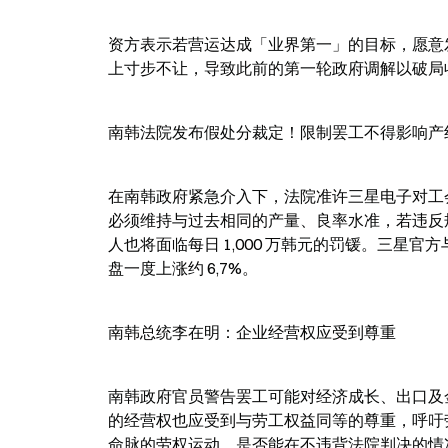
资方表示若营运达成「业界第一」的目标，愿意
上寸步不让，导致此前的第一轮政府调解以破局
南韩法院发布假处分裁定！限制罢工不得影响产
在南韩政府紧急介入下，法院准许三星电子对工
必须维持与过去相同的产量、良率水准，若违反规
人也将面临每日 1,000 万韩元的罚锾。三
盘一度上涨约 6,7%。
南韩总统李在明：企业经营权应受到尊重
南韩政府官员警告罢工可能对经济成长、出口及金
的经营权也应受到与劳工权益同等的尊重，呼吁
命脉的劳权运动，是否能在不违背法院判决的情