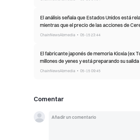
El análisis señala que Estados Unidos está rel
mientras que el precio de las acciones de Cer
ChainNewsAbmedia
05-15 23:44
El fabricante japonés de memoria Kioxia (ex T
millones de yenes y está preparando su salida
ChainNewsAbmedia
05-15 09:45
Comentar