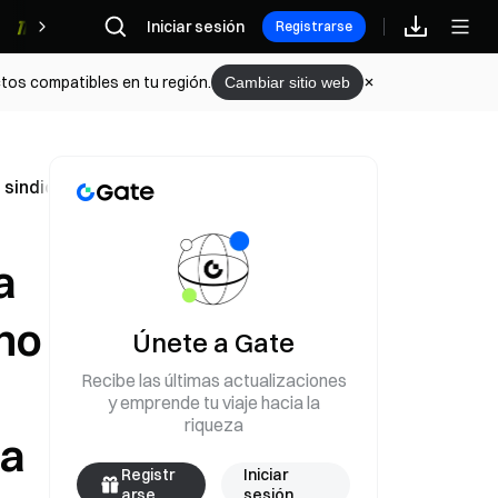
Iniciar sesión
Recompensas
Registrarse
tos compatibles en tu región.
Cambiar sitio web
s sindicatos no pueden interferir con la capacidad de prod
a
no
Únete a Gate
Recibe las últimas actualizaciones
y emprende tu viaje hacia la
riqueza
na
Registr
Iniciar
arse
sesión