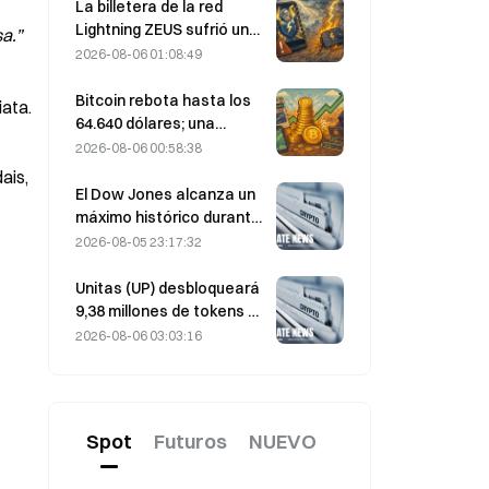
fuerza; Block eleva sus
La billetera de la red
previsiones de resultados
Lightning ZEUS sufrió un
a.”
para todo 2026
ataque y está
2026-08-06 01:08:49
temporalmente fuera de
servicio; el equipo oficial
Bitcoin rebota hasta los
iata.
afirma que los fondos de
64.640 dólares; una
los usuarios no se han
vulnerabilidad de Coldcard
2026-08-06 00:58:38
perdido
lleva las carteras activas
is, 
a máximos de tres meses
El Dow Jones alcanza un
máximo histórico durante
la noche y extiende su
2026-08-05 23:17:32
racha alcista de 5 días; la
inversión en IA impulsa las
Unitas (UP) desbloqueará
ganancias
9,38 millones de tokens el
13 de agosto, por valor de
2026-08-06 03:03:16
3,18 millones de dólares.
Spot
Futuros
NUEVO