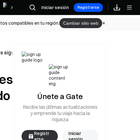
Iniciar sesión
Recompensas
Registrarse
tos compatibles en tu región.
Cambiar sitio web
s siguen siendo ilegales
nes
do
Únete a Gate
Recibe las últimas actualizaciones
y emprende tu viaje hacia la
riqueza
Registr
Iniciar
arse
sesión