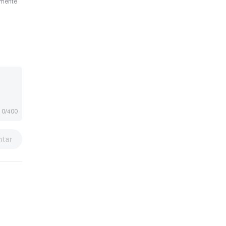
camente
0/400
tar