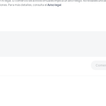
 ni legal. El comercio de activos virtuales implica un alto riesgo. No te bases úni
ones. Para más detalles, consulta el
Aviso legal
.
Comen