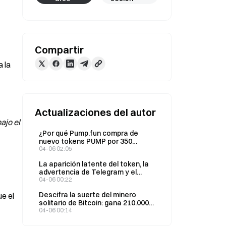
Compartir
 la 
Actualizaciones del autor
jo el 
¿Por qué Pump.fun compra de
nuevo tokens PUMP por 350
millones de USD y el precio sigue
04-06 02:05
cayendo en picado?
La aparición latente del token, la
advertencia de Telegram y el
cambio de postura de Irán
04-06 00:22
Descifra la suerte del minero
e el 
solitario de Bitcoin: gana 210.000
USD
04-06 00:14