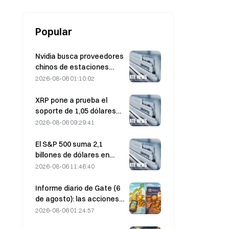
Popular
Nvidia busca proveedores
chinos de estaciones
base de IA para el
2026-08-06 01:10:02
despliegue de la red 6G
XRP pone a prueba el
soporte de 1,05 dólares
mientras Ethereum se
2026-08-06 09:29:41
mantiene en 1.908 dólares
con un volumen bajo
El S&P 500 suma 2,1
billones de dólares en
agosto y sube un 3,12 %,
2026-08-06 11:46:40
mientras que Bitcoin gana
solo un 2 %.
Informe diario de Gate (6
de agosto): las acciones
preferentes STRC de
2026-08-06 01:24:57
Strategy rebotan con