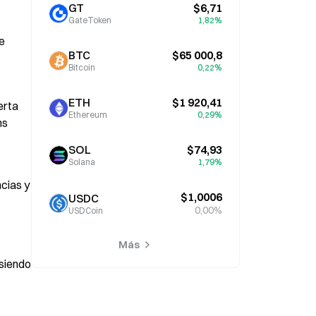
GT
$6,71
GateToken
1,82%
e 
BTC
$65 000,8
Bitcoin
0,22%
ETH
$1 920,41
rta 
Ethereum
0,29%
s 
SOL
$74,93
Solana
1,79%
cias y 
$1,0006
USDC
0,00%
USDCoin
Más
siendo 