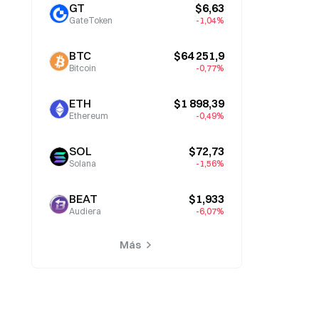
GT
$6,63
GateToken
-1,04%
BTC
$64 251,9
Bitcoin
-0,77%
ETH
$1 898,39
Ethereum
-0,49%
SOL
$72,73
Solana
-1,56%
BEAT
$1,933
Audiera
-6,07%
Más