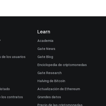
s
Learn
P
Academia
Gate News
 de los usuarios
Gate Blog
Enciclopedia de criptomonedas
Gate Research
Halving de Bitcoin
listado
Actualización de Ethereum
 los contratos
Grandes datos
Precio de las criptomonedas