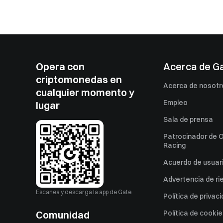
Opera con
Acerca de G
criptomonedas en
Acerca de nosotr
cualquier momento y
Empleo
lugar
Sala de prensa
Patrocinador de O
Racing
Acuerdo de usuar
Advertencia de ri
Escanea y descarga la app de Gate
Política de privac
Comunidad
Política de cooki