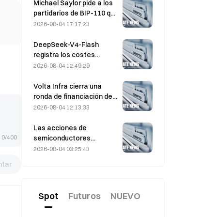
ejercicio de $330 $20M
Michael Saylor pide a los
antes del vencimiento del
partidarios de BIP-110 que
viernes
«retiren su apoyo»
2026-08-04 17:17:23
mientras el respaldo de
los mineros se estanca
DeepSeek-V4-Flash
en el 2,70 %
registra los costes
operativos más bajos
2026-08-04 12:49:29
entre los principales
modelos de IA en las
Volta Infra cierra una
últimas pruebas
ronda de financiación de
comparativas
Serie A de $300M , con
2026-08-04 12:13:33
una valoración de 2.400
millones de dólares,
Las acciones de
liderada por a16z y
semiconductores
0/400
Altimeter
repuntan tras las ventas
2026-08-04 03:25:43
masivas de julio; el SOX
tar
subió un 8,2 % la semana
pasada; los resultados de
AMD, Western Digital y
Spot
Futuros
NUEVO
SanDisk, en el punto de
mira