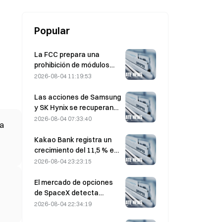
Popular
La FCC prepara una
prohibición de módulos
ópticos chinos para
2026-08-04 11:19:53
centros de datos; Xinyuan
se enfrenta a un impacto
Las acciones de Samsung
del 27% en su cuota de
y SK Hynix se recuperan
mercado
de pérdidas del 5 % por las
2026-08-04 07:33:40
ra
compras minoristas
Kakao Bank registra un
crecimiento del 11,5 % en
el beneficio neto del
2026-08-04 23:23:15
segundo trimestre; el
beneficio del primer
El mercado de opciones
semestre alcanza un
de SpaceX detecta
máximo histórico
misteriosas posiciones
2026-08-04 22:34:19
call con un precio de