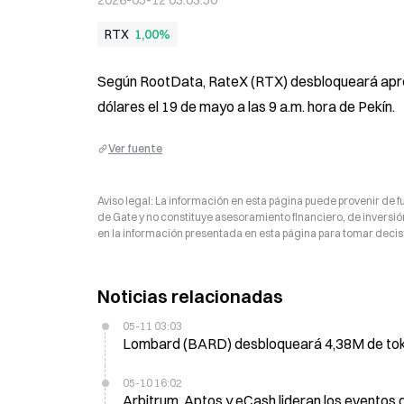
2026-05-12 03:03:50
RTX
1,00%
Según RootData, RateX (RTX) desbloqueará aprox
dólares el 19 de mayo a las 9 a.m. hora de Pekín.
Ver fuente
Aviso legal: La información en esta página puede provenir de fu
de Gate y no constituye asesoramiento financiero, de inversión
en la información presentada en esta página para tomar decisi
Noticias relacionadas
05-11 03:03
Lombard (BARD) desbloqueará 4,38M de toke
05-10 16:02
Arbitrum, Aptos y eCash lideran los eventos 