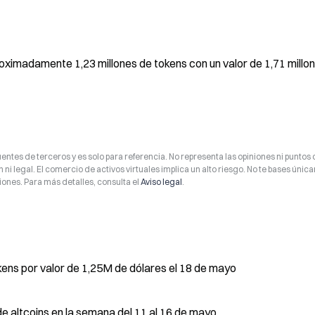
imadamente 1,23 millones de tokens con un valor de 1,71 millon
entes de terceros y es solo para referencia. No representa las opiniones ni puntos 
 ni legal. El comercio de activos virtuales implica un alto riesgo. No te bases úni
ones. Para más detalles, consulta el
Aviso legal
.
ns por valor de 1,25M de dólares el 18 de mayo
de altcoins en la semana del 11 al 16 de mayo