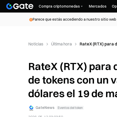
Compra criptomonedas
Mercados
Op
Parece que estás accediendo a nuestro sitio web d
Noticias
Última hora
RateX (RTX) para d
RateX (RTX) para 
de tokens con un v
dólares el 19 de 
GateNews
Eventos del token