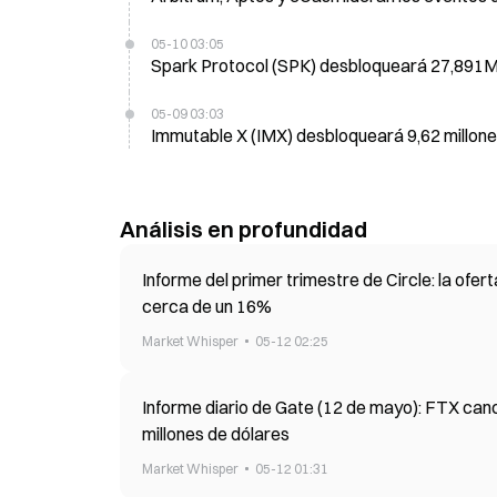
05-10 03:05
Spark Protocol (SPK) desbloqueará 27,891M 
05-09 03:03
Immutable X (IMX) desbloqueará 9,62 millones
Análisis en profundidad
Informe del primer trimestre de Circle: la ofe
cerca de un 16%
Market Whisper
05-12 02:25
Informe diario de Gate (12 de mayo): FTX canc
millones de dólares
Market Whisper
05-12 01:31