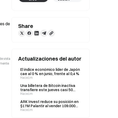
es de 
Share
Actualizaciones del autor
de vista
camente
El índice económico líder de Japón
cae al 0 % en junio, frente al 0,4 %
Hace1m
Una billetera de Bitcoin inactiva
transfiere este jueves casi 50
BTC, valorados en 3,2 millones de
Hace1m
dólares, tras 15 años.
ARK Invest reduce su posición en
$17M Palantir al vender 109.000
acciones los días 4 y 5 de agosto
Hace1m