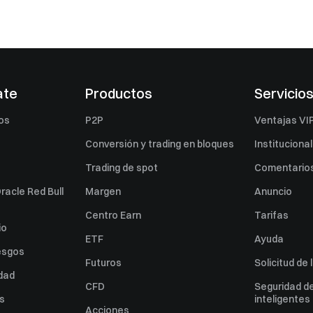
ate
Productos
Servicio
os
P2P
Ventajas VI
Conversión y trading en bloques
Institucional
Trading de spot
Comentarios
racle Red Bull
Margen
Anuncio
Centro Earn
Tarifas
io
ETF
Ayuda
esgos
Futuros
Solicitud de 
idad
CFD
Seguridad de
es
inteligentes
Acciones