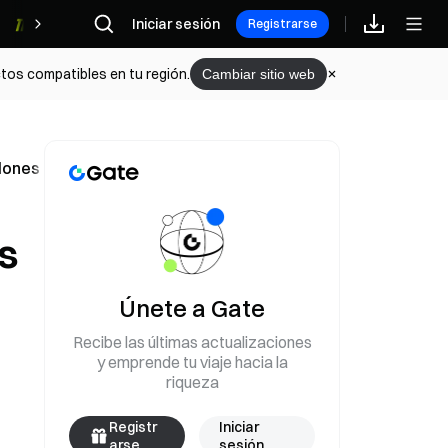
Iniciar sesión
Recompensas
Registrarse
tos compatibles en tu región.
Cambiar sitio web
llones de dólares el 19 de mayo
s
Únete a Gate
Recibe las últimas actualizaciones
y emprende tu viaje hacia la
riqueza
Registr
Iniciar
arse
sesión