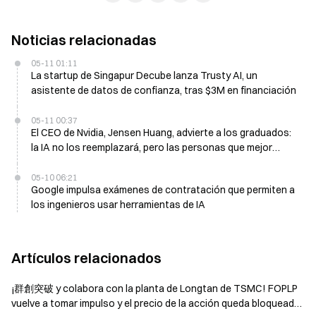
Noticias relacionadas
05-11 01:11
La startup de Singapur Decube lanza Trusty AI, un
asistente de datos de confianza, tras $3M en financiación
05-11 00:37
El CEO de Nvidia, Jensen Huang, advierte a los graduados:
la IA no los reemplazará, pero las personas que mejor
sepan usarla lo harán
05-10 06:21
Google impulsa exámenes de contratación que permiten a
los ingenieros usar herramientas de IA
Artículos relacionados
¡群創突破 y colabora con la planta de Longtan de TSMC! FOPLP
vuelve a tomar impulso y el precio de la acción queda bloqueado