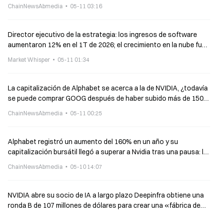
en la subida máxima del día
ChainNewsAbmedia
05-11 03:16
Director ejecutivo de la estrategia: los ingresos de software
aumentaron 12% en el 1T de 2026; el crecimiento en la nube fue
de 59%
Market Whisper
05-11 01:34
La capitalización de Alphabet se acerca a la de NVIDIA, ¿todavía
se puede comprar GOOG después de haber subido más de 150%
en un año?
ChainNewsAbmedia
05-11 00:25
Alphabet registró un aumento del 160% en un año y su
capitalización bursátil llegó a superar a Nvidia tras una pausa: la
valoración de “todo el stack de IA” se hace realidad
ChainNewsAbmedia
05-10 14:07
NVIDIA abre su socio de IA a largo plazo Deepinfra obtiene una
ronda B de 107 millones de dólares para crear una «fábrica de
tokens»