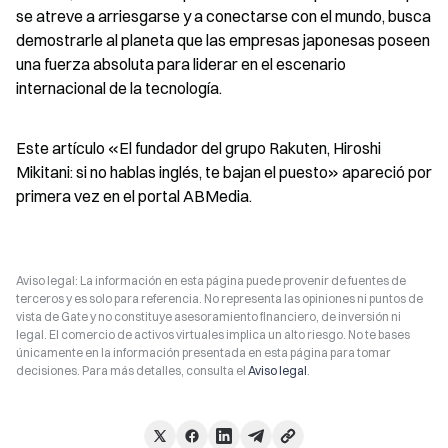
se atreve a arriesgarse y a conectarse con el mundo, busca 
demostrarle al planeta que las empresas japonesas poseen 
una fuerza absoluta para liderar en el escenario 
internacional de la tecnología.
Este artículo «El fundador del grupo Rakuten, Hiroshi 
Mikitani: si no hablas inglés, te bajan el puesto» apareció por 
primera vez en el portal ABMedia.
Aviso legal: La información en esta página puede provenir de fuentes de
terceros y es solo para referencia. No representa las opiniones ni puntos de
vista de Gate y no constituye asesoramiento financiero, de inversión ni
legal. El comercio de activos virtuales implica un alto riesgo. No te bases
únicamente en la información presentada en esta página para tomar
decisiones. Para más detalles, consulta el
Aviso legal
.