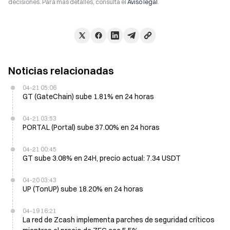
decisiones. Para más detalles, consulta el
Aviso legal
.
Noticias relacionadas
04-21 05:06
GT (GateChain) sube 1.81% en 24 horas
04-21 03:53
PORTAL (Portal) sube 37.00% en 24 horas
04-21 00:45
GT sube 3.08% en 24H, precio actual: 7.34 USDT
04-20 03:43
UP (TonUP) sube 18.20% en 24 horas
04-19 16:21
La red de Zcash implementa parches de seguridad críticos