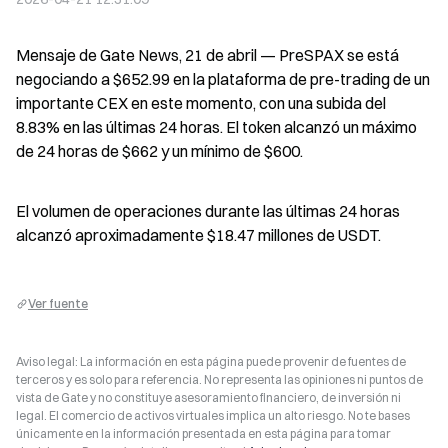
Mensaje de Gate News, 21 de abril — PreSPAX se está 
negociando a $652.99 en la plataforma de pre-trading de un 
importante CEX en este momento, con una subida del 
8.83% en las últimas 24 horas. El token alcanzó un máximo 
de 24 horas de $662 y un mínimo de $600.
El volumen de operaciones durante las últimas 24 horas 
alcanzó aproximadamente $18.47 millones de USDT.
Ver fuente
Aviso legal: La información en esta página puede provenir de fuentes de
terceros y es solo para referencia. No representa las opiniones ni puntos de
vista de Gate y no constituye asesoramiento financiero, de inversión ni
legal. El comercio de activos virtuales implica un alto riesgo. No te bases
únicamente en la información presentada en esta página para tomar