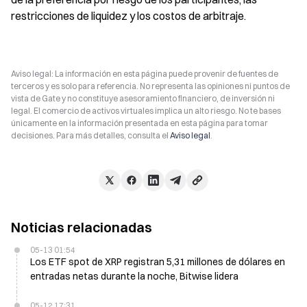
restricciones de liquidez y los costos de arbitraje.
Aviso legal: La información en esta página puede provenir de fuentes de
terceros y es solo para referencia. No representa las opiniones ni puntos de
vista de Gate y no constituye asesoramiento financiero, de inversión ni
legal. El comercio de activos virtuales implica un alto riesgo. No te bases
únicamente en la información presentada en esta página para tomar
decisiones. Para más detalles, consulta el
Aviso legal
.
Noticias relacionadas
05-13 01:54
Los ETF spot de XRP registran 5,31 millones de dólares en
entradas netas durante la noche, Bitwise lidera
05-12 17:31