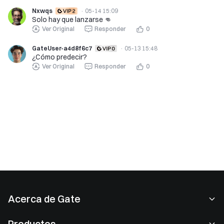
Nxwqs
·
05-14 15:09
Solo hay que lanzarse 👊
Ver Original
Responder
0
GateUser-a4d8f6c7
·
05-13 15:48
¿Cómo predecir?
Ver Original
Responder
0
Acerca de Gate
Acerca de nosotros
Productos