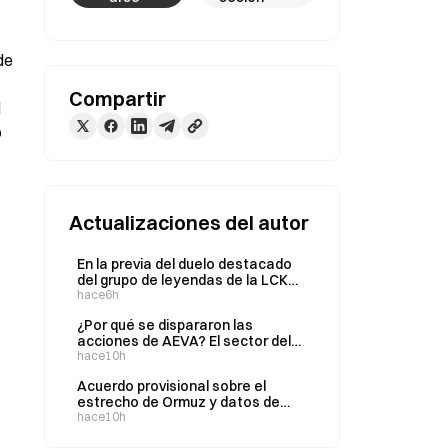
e 
Compartir
 
 
Actualizaciones del autor
En la previa del duelo destacado
del grupo de leyendas de la LCK
entre KT y GEN, ¿cómo valora el
hace6h
mercado de predicciones de Gate
¿Por qué se dispararon las
las probabilidades de victoria del
acciones de AEVA? El sector del
32 % frente al 69 %?
lidar cobra fuerza: análisis
hace10h
completo de la nueva lógica de
Acuerdo provisional sobre el
negocio de AEVA
estrecho de Ormuz y datos de
empleo no agrícola en el
hace10h
horizonte: ¿cómo se reajustarán