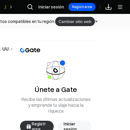
Iniciar sesión
Recompensas
Registrarse
tos compatibles en tu región.
Cambiar sitio web
 UU. e Irán podrá materializarse en 2026?
Únete a Gate
Recibe las últimas actualizaciones
y emprende tu viaje hacia la
riqueza
Registr
Iniciar
arse
sesión