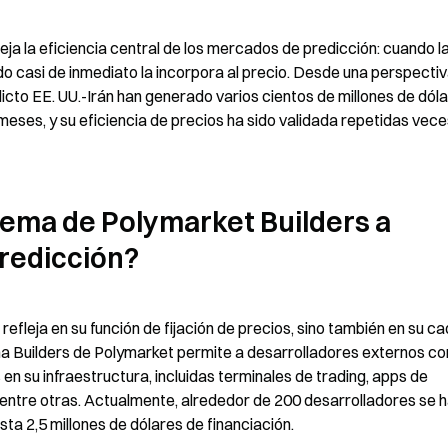
ja la eficiencia central de los mercados de predicción: cuando la
do casi de inmediato la incorpora al precio. Desde una perspectiv
cto EE. UU.-Irán han generado varios cientos de millones de dóla
eses, y su eficiencia de precios ha sido validada repetidas vece
ema de Polymarket Builders a 
redicción?
refleja en su función de fijación de precios, sino también en su ca
a Builders de Polymarket permite a desarrolladores externos con
n su infraestructura, incluidas terminales de trading, apps de 
 entre otras. Actualmente, alrededor de 200 desarrolladores se h
ta 2,5 millones de dólares de financiación.