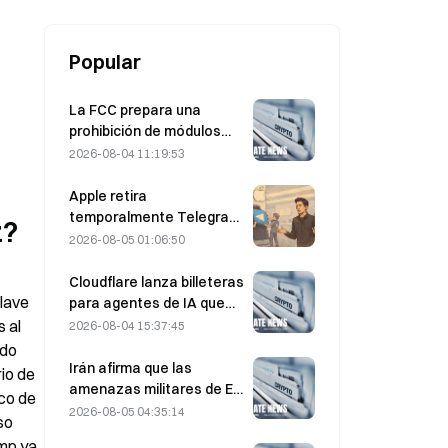
los precios del petróleo, el oro y
Bitcoin?
Popular
La FCC prepara una
prohibición de módulos
ópticos chinos para
2026-08-04 11:19:53
centros de datos; Xinyuan
se enfrenta a un impacto
Apple retira
del 27% en su cuota de
temporalmente Telegram
z?
mercado
por CSAM; Dúrov lo niega
2026-08-05 01:06:50
y afirma que sufrió un
«ataque de seguridad»
Cloudflare lanza billeteras
lave 
para agentes de IA que
permiten realizar pagos
 al 
2026-08-04 15:37:45
autónomos mediante API
do 
el 4 de agosto
Irán afirma que las
o de 
amenazas militares de EE.
co de 
UU. retrasan el acuerdo
2026-08-05 04:35:14
o 
del 5 de agosto con Omán
mp ya 