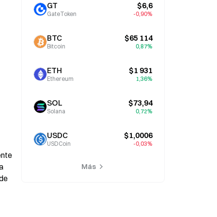
GT
$6,6
GateToken
-0,90%
BTC
$65 114
Bitcoin
0,87%
ETH
$1 931
Ethereum
1,36%
SOL
$73,94
Solana
0,72%
USDC
$1,0006
USDCoin
-0,03%
nte 
a 
Más
de 