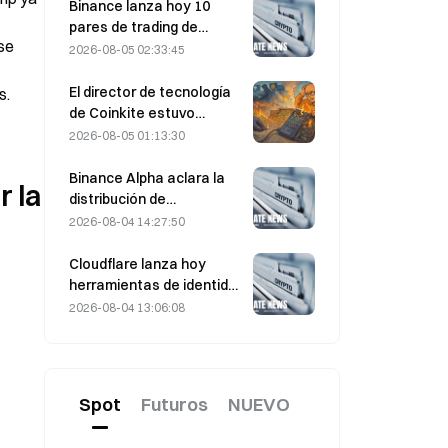
sobre el estrecho de
Binance lanza hoy 10
Ormuz
pares de trading de
se 
bStocks a las 20:00
2026-08-05 02:33:45
(UTC+8), sin comisiones
de maker
El director de tecnología
s.
de Coinkite estuvo
implicado en el incidente
2026-08-05 01:13:30
de seguridad relacionado
con una vulnerabilidad de
Binance Alpha aclara la
 la 
Coldcard, que
distribución de
desencadenó cuatro
recompensas de
2026-08-04 14:27:50
oleadas de ataques y
MarsCoin: se envían
provocó pérdidas por
automáticamente a los
Cloudflare lanza hoy
valor de 114 millones de
titulares de billeteras,
herramientas de identidad
dólares.
mientras que los usuarios
y billetera para agentes
2026-08-04 13:06:08
de CEX reciben SPCXB
de IA
según un promedio
mensual mínimo de 10.000.
Spot
Futuros
NUEVO