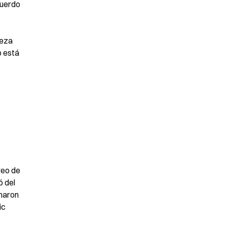
uerdo 
eza 
 está 
eo de 
 del 
maron 
c 