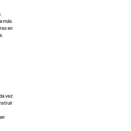
 
a más 
res en 
s.
da vez 
struir 
an 