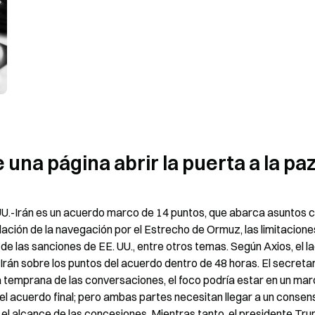
na página abrir la puerta a la pa
 UU.-Irán es un acuerdo marco de 14 puntos, que abarca asuntos c
dación de la navegación por el Estrecho de Ormuz, las limitaciones
de las sanciones de EE. UU., entre otros temas. Según Axios, el la
án sobre los puntos del acuerdo dentro de 48 horas. El secretari
 temprana de las conversaciones, el foco podría estar en un mar
el acuerdo final; pero ambas partes necesitan llegar a un consens
y el alcance de las concesiones. Mientras tanto, el presidente Tru