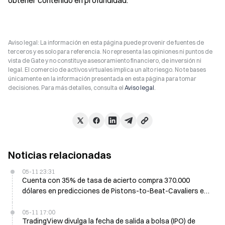
obtener contenido en profundidad.
Aviso legal: La información en esta página puede provenir de fuentes de
terceros y es solo para referencia. No representa las opiniones ni puntos de
vista de Gate y no constituye asesoramiento financiero, de inversión ni
legal. El comercio de activos virtuales implica un alto riesgo. No te bases
únicamente en la información presentada en esta página para tomar
decisiones. Para más detalles, consulta el
Aviso legal
.
Noticias relacionadas
05-11 23:31
Cuenta con 35% de tasa de acierto compra 370.000
dólares en predicciones de Pistons-to-Beat-Cavaliers en
Polymarket
05-11 17:00
TradingView divulga la fecha de salida a bolsa (IPO) de