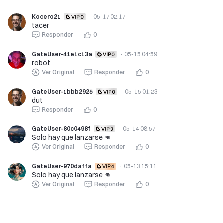
Kocero21
·
05-17 02:17
tacer
Responder
0
GateUser-41e1c13a
·
05-15 04:59
robot
Ver Original
Responder
0
GateUser-1bbb2925
·
05-15 01:23
dut
Responder
0
GateUser-60c0498f
·
05-14 08:57
Solo hay que lanzarse 👊
Ver Original
Responder
0
GateUser-970daffa
·
05-13 15:11
Solo hay que lanzarse 👊
Ver Original
Responder
0