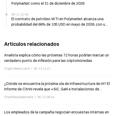
Polymarket como el 31 de diciembre de 2026
05-11 12:45
El contrato de petróleo WTI en Polymarket alcanza una
probabilidad del 66% de 105 USD en mayo de 2026, con una
subida del 12% en 24 horas
Artículos relacionados
Analista explica cómo las próximas 72 horas podrían marcar un
verdadero punto de inflexión para las criptomonedas
Crypto News Land
05-13 12:21
¿Dónde se encuentra la próxima ola de infraestructura de IA? El
informe de Citrini revela que «SiC, GaN e instalaciones de
energía» se están convirtiendo en nuevas áreas de inversión
ChainNewsAbmedia
05-13 08:34
Los empleados de la campaña negocian encuestas internas en