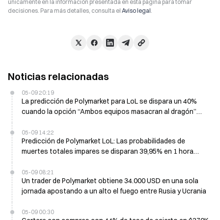
únicamente en la información presentada en esta página para tomar
decisiones. Para más detalles, consulta el
Aviso legal
.
Noticias relacionadas
05-09 20:19
La predicción de Polymarket para LoL se dispara un 40%
cuando la opción “Ambos equipos masacran al dragón”
alcanza el 90% en 1 hora
05-09 14:22
Predicción de Polymarket LoL: Las probabilidades de
muertes totales impares se disparan 39,95% en 1 hora
para Nongshim vs HANJIN
05-09 08:21
Un trader de Polymarket obtiene 34.000 USD en una sola
jornada apostando a un alto el fuego entre Rusia y Ucrania
05-09 00:30