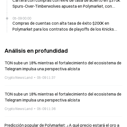
Cartera con compras con 44% de tasa de acierto en $370K
Spurs-Over-Timberwolves apuesta en Polymarket, con
ganancias de 11 mil dólares
05-09 00:00
Compras de cuentas con alta tasa de éxito $200K en
Polymarket para los contratos de playoffs de los Knicks
hoy por la mañana, bajando 12,5 mil dólares
Análisis en profundidad
TON sube un 18% mientras el fortalecimiento del ecosistema de
Telegram impulsa una perspectiva alcista
Crypto News Land
05-09 11:37
TON sube un 18% mientras el fortalecimiento del ecosistema de
Telegram impulsa una perspectiva alcista
Crypto News Land
05-09 11:36
Predicción popular de Polymarket: ¿A qué precio estará el oro a