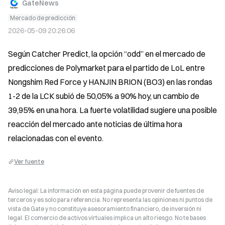
GateNews
Mercado de predicción
2026-05-09 20:26:06
Según Catcher Predict, la opción “odd” en el mercado de 
predicciones de Polymarket para el partido de LoL entre 
Nongshim Red Force y HANJIN BRION (BO3) en las rondas 
1-2 de la LCK subió de 50,05% a 90% hoy, un cambio de 
39,95% en una hora. La fuerte volatilidad sugiere una posible 
reacción del mercado ante noticias de última hora 
relacionadas con el evento.
Ver fuente
Aviso legal: La información en esta página puede provenir de fuentes de
terceros y es solo para referencia. No representa las opiniones ni puntos de
vista de Gate y no constituye asesoramiento financiero, de inversión ni
legal. El comercio de activos virtuales implica un alto riesgo. No te bases