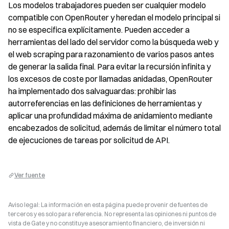
Los modelos trabajadores pueden ser cualquier modelo 
compatible con OpenRouter y heredan el modelo principal si 
no se especifica explícitamente. Pueden acceder a 
herramientas del lado del servidor como la búsqueda web y 
el web scraping para razonamiento de varios pasos antes 
de generar la salida final. Para evitar la recursión infinita y 
los excesos de coste por llamadas anidadas, OpenRouter 
ha implementado dos salvaguardas: prohibir las 
autorreferencias en las definiciones de herramientas y 
aplicar una profundidad máxima de anidamiento mediante 
encabezados de solicitud, además de limitar el número total 
de ejecuciones de tareas por solicitud de API.
Ver fuente
Aviso legal: La información en esta página puede provenir de fuentes de
terceros y es solo para referencia. No representa las opiniones ni puntos de
vista de Gate y no constituye asesoramiento financiero, de inversión ni