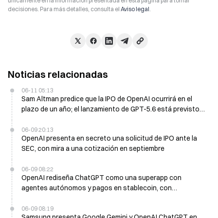
únicamente en la información presentada en esta página para tomar
decisiones. Para más detalles, consulta el
Aviso legal
.
Noticias relacionadas
06-11 05:13
Sam Altman predice que la IPO de OpenAI ocurrirá en el
plazo de un año; el lanzamiento de GPT-5.6 está previsto
para junio
06-09 20:13
OpenAI presenta en secreto una solicitud de IPO ante la
SEC, con mira a una cotización en septiembre
06-09 08:22
OpenAI rediseña ChatGPT como una superapp con
agentes autónomos y pagos en stablecoin, con
despliegue en cuestión de semanas
06-09 08:19
Samsung presenta Google Gemini y OpenAI ChatGPT en