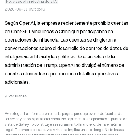
Noticias de la industria de la IA
2026-06-11 09:55:46
Según OpenAI, la empresa recientemente prohibió cuentas 
de ChatGPT vinculadas a China que participaban en 
operaciones de influencia. Las cuentas se dirigieron a 
conversaciones sobre el desarrollo de centros de datos de 
inteligencia artificial y las políticas de aranceles de la 
administración de Trump. OpenAI no divulgó el número de 
cuentas eliminadas ni proporcionó detalles operativos 
adicionales.
Ver fuente
Aviso legal: La información en esta página puede provenir de fuentes de
terceros y es solo para referencia. No representa las opiniones ni puntos de
vista de Gate y no constituye asesoramiento financiero, de inversión ni
legal. El comercio de activos virtuales implica un alto riesgo. No te bases